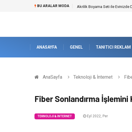
BU ARALAR MODA
Güvenilir Chip Satışı: Dijital Ma
ANASAYFA
GENEL
TANITICI REKLAM
AnaSayfa
Teknoloji & İnternet
Fibe
Fiber Sonlandırma İşlemini
Eyl 2022, Per
TEKNOLOJI & İNTERNET