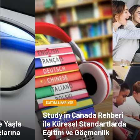
EĞITIM & KARIYER
Study in Canada Rehberi
e Yaşla
ile Küresel Standartlarda
çlarına
Eğitim ve Göçmenlik