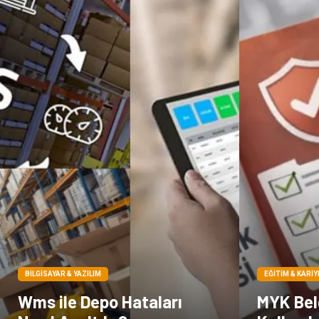
BILGISAYAR & YAZILIM
EĞITIM & KARIY
Wms ile Depo Hataları
MYK Belg