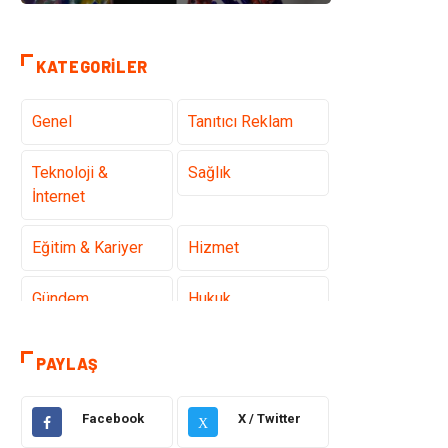
KATEGORILER
Genel
Tanıtıcı Reklam
Teknoloji &
Sağlık
İnternet
Eğitim & Kariyer
Hizmet
Gündem
Hukuk
Moda
Sağlıklı Yaşam
PAYLAŞ
Güzellik & Bakım
Otomotiv
Facebook
X / Twitter
X