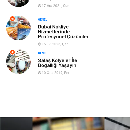
17 Ara 2021, Cum
Ev İşleri
Evlilik Rehberi
GENEL
Dubai Nakliye
Mobilya
göz sağlığı
Hizmetlerinde
Profesyonel Çözümler
Astroloji
Sigorta
15 Eki 2025, Çar
GENEL
Cam
Mermer
Salaş Kolyeler İle
Doğallığı Yaşayın
Bebek Giyim
Veteriner
10 Oca 2019, Per
oğlak burcu kadını
akne sorunu
Çadır
Yazı Tahtaları
Pet Malzemeleri