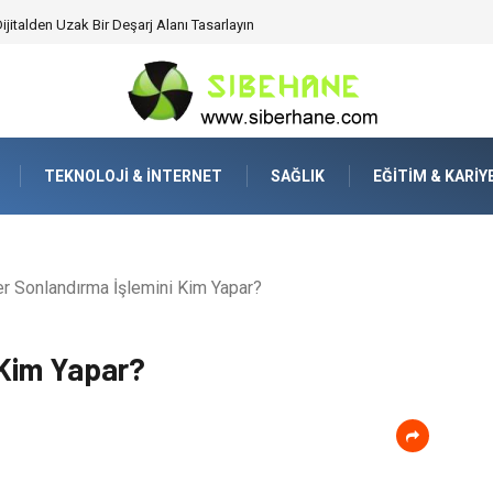
sa Oyunlarında Hesap Güvenliği ve Şeffaf Transfer Prensipleri
TEKNOLOJI & İNTERNET
SAĞLIK
EĞITIM & KARIY
r Sonlandırma İşlemini Kim Yapar?
 Kim Yapar?