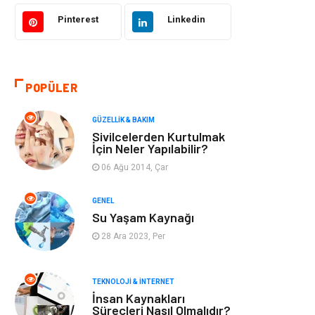
Bilgisayar &
Tatil
Yazılım
Pinterest
Linkedin
Makine
Dekorasyon
POPÜLER
Giyim
Alışveriş
GÜZELLIK & BAKIM
Yeme & İçme
Gıda
Sivilcelerden Kurtulmak
İçin Neler Yapılabilir?
Keyif & Hobi
Organizasyon
06 Ağu 2014, Çar
Müzik
Gençlik & Eğlence
GENEL
Su Yaşam Kaynağı
Gayrimenkul
Spor
28 Ara 2023, Per
Finans& Ekonomi
Anne & Çocuk
TEKNOLOJI & İNTERNET
İnsan Kaynakları
Genel Kültür
Emlak
Süreçleri Nasıl Olmalıdır?