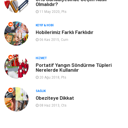
Genel Kültür
Emlak
Olmalıdır?
11 May 2020, Pts
Ev İşleri
Evlilik Rehberi
KEYIF & HOBI
Mobilya
göz sağlığı
Hobilerimiz Farklı Farklıdır
06 Kas 2015, Cum
Astroloji
Sigorta
Cam
Mermer
HIZMET
Portatif Yangın Söndürme Tüpleri
Nerelerde Kullanılır
Bebek Giyim
Veteriner
20 Ağu 2018, Pts
oğlak burcu kadını
akne sorunu
SAĞLIK
Obeziteye Dikkat
Çadır
Yazı Tahtaları
08 Haz 2013, Cts
Pet Malzemeleri