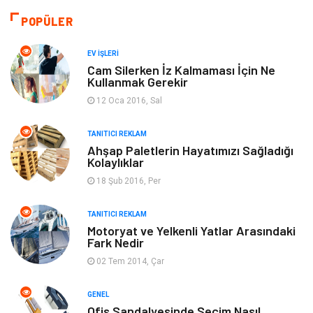
POPÜLER
Bilgisayar & Yazılım
Tatil
EV İŞLERI
Makine
Dekorasyon
Cam Silerken İz Kalmaması İçin Ne
Kullanmak Gerekir
Giyim
Alışveriş
12 Oca 2016, Sal
TANITICI REKLAM
Yeme & İçme
Gıda
Ahşap Paletlerin Hayatımızı Sağladığı
Kolaylıklar
Keyif & Hobi
Organizasyon
18 Şub 2016, Per
Müzik
Gençlik & Eğlence
TANITICI REKLAM
Motoryat ve Yelkenli Yatlar Arasındaki
Fark Nedir
Gayrimenkul
Spor
02 Tem 2014, Çar
Finans& Ekonomi
Anne & Çocuk
GENEL
Ofis Sandalyesinde Seçim Nasıl