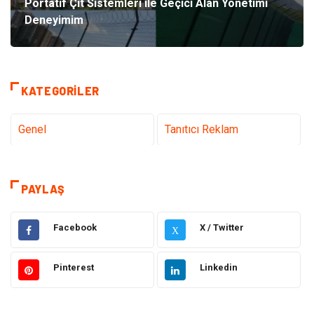
Portatif Çit Sistemleri ile Geçici Alan Yönetimi
Deneyimim
KATEGORILER
Genel
Tanıtıcı Reklam
Teknoloji & İnternet
Sağlık
PAYLAŞ
Eğitim & Kariyer
Hizmet
Facebook
X / Twitter
X
Gündem
Hukuk
Pinterest
Linkedin
Moda
Sağlıklı Yaşam
Güzellik & Bakım
Otomotiv