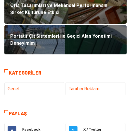
Ofis Tasarımları ve Mekânsal Performansın
Şirket Kültürüne Etkisi
Portatif Çit Sistemleri ile Geçici Alan Yönetimi
Deneyimim
KATEGORILER
Genel
Tanıtıcı Reklam
Teknoloji & İnternet
Sağlık
PAYLAŞ
Eğitim & Kariyer
Hizmet
Facebook
X / Twitter
X