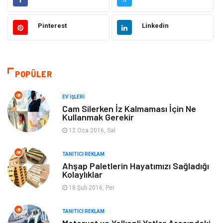
Gündem
Hukuk
Pinterest
Linkedin
Moda
Sağlıklı Yaşam
Güzellik & Bakım
Otomotiv
POPÜLER
Bilgisayar & Yazılım
Tatil
EV İŞLERI
Makine
Dekorasyon
Cam Silerken İz Kalmaması İçin Ne
Kullanmak Gerekir
Giyim
Alışveriş
12 Oca 2016, Sal
TANITICI REKLAM
Yeme & İçme
Gıda
Ahşap Paletlerin Hayatımızı Sağladığı
Kolaylıklar
Keyif & Hobi
Organizasyon
18 Şub 2016, Per
Müzik
Gençlik & Eğlence
TANITICI REKLAM