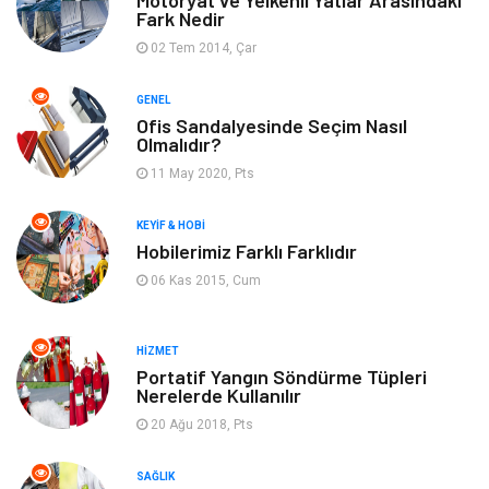
Motoryat ve Yelkenli Yatlar Arasındaki
Fark Nedir
Gayrimenkul
Spor
02 Tem 2014, Çar
Finans& Ekonomi
Anne & Çocuk
GENEL
Ofis Sandalyesinde Seçim Nasıl
Genel Kültür
Emlak
Olmalıdır?
11 May 2020, Pts
Ev İşleri
Evlilik Rehberi
KEYIF & HOBI
Mobilya
göz sağlığı
Hobilerimiz Farklı Farklıdır
06 Kas 2015, Cum
Astroloji
Sigorta
Cam
Mermer
HIZMET
Portatif Yangın Söndürme Tüpleri
Nerelerde Kullanılır
Bebek Giyim
Veteriner
20 Ağu 2018, Pts
oğlak burcu kadını
akne sorunu
SAĞLIK