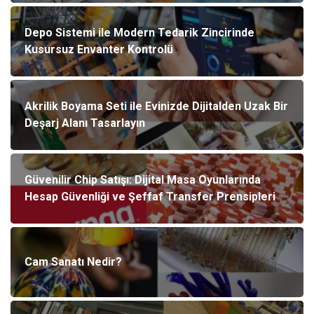
Depo Sistemi ile Modern Tedarik Zincirinde
Kusursuz Envanter Kontrolü
Akrilik Boyama Seti ile Evinizde Dijitalden Uzak Bir
Deşarj Alanı Tasarlayın
Güvenilir Chip Satışı: Dijital Masa Oyunlarında
Hesap Güvenliği ve Şeffaf Transfer Prensipleri
Cam Sanatı Nedir?