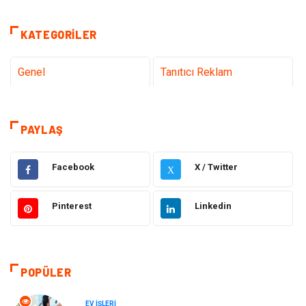
KATEGORILER
Genel
Tanıtıcı Reklam
Teknoloji & İnternet
Sağlık
PAYLAŞ
Eğitim & Kariyer
Hizmet
Facebook
X / Twitter
X
Gündem
Hukuk
Pinterest
Linkedin
Moda
Sağlıklı Yaşam
Güzellik & Bakım
Otomotiv
POPÜLER
Bilgisayar & Yazılım
Tatil
EV İŞLERI