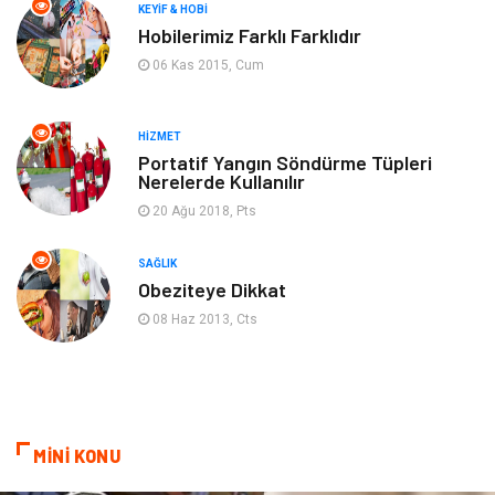
KEYIF & HOBI
Mobilya
göz sağlığı
Hobilerimiz Farklı Farklıdır
06 Kas 2015, Cum
Astroloji
Sigorta
Cam
Mermer
HIZMET
Portatif Yangın Söndürme Tüpleri
Nerelerde Kullanılır
Bebek Giyim
Veteriner
20 Ağu 2018, Pts
oğlak burcu kadını
akne sorunu
SAĞLIK
Obeziteye Dikkat
Çadır
Yazı Tahtaları
08 Haz 2013, Cts
Pet Malzemeleri
MİNİ KONU