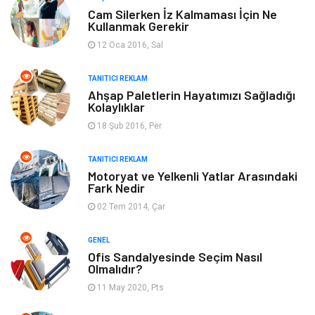
Makine
Dekorasyon
Cam Silerken İz Kalmaması İçin Ne
Kullanmak Gerekir
Giyim
Alışveriş
12 Oca 2016, Sal
TANITICI REKLAM
Yeme & İçme
Gıda
Ahşap Paletlerin Hayatımızı Sağladığı
Kolaylıklar
Keyif & Hobi
Organizasyon
18 Şub 2016, Per
Müzik
Gençlik & Eğlence
TANITICI REKLAM
Motoryat ve Yelkenli Yatlar Arasındaki
Fark Nedir
Gayrimenkul
Spor
02 Tem 2014, Çar
Finans& Ekonomi
Anne & Çocuk
GENEL
Ofis Sandalyesinde Seçim Nasıl
Genel Kültür
Emlak
Olmalıdır?
11 May 2020, Pts
Ev İşleri
Evlilik Rehberi