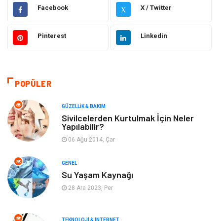
Gündem
Hukuk
Facebook
X / Twitter
X
Moda
Sağlıklı Yaşam
Pinterest
Linkedin
Güzellik & Bakım
Otomotiv
Bilgisayar & Yazılım
Tatil
POPÜLER
Makine
Dekorasyon
GÜZELLIK & BAKIM
Sivilcelerden Kurtulmak İçin Neler
Yapılabilir?
Giyim
Alışveriş
06 Ağu 2014, Çar
Yeme & İçme
Gıda
GENEL
Su Yaşam Kaynağı
Keyif & Hobi
Organizasyon
28 Ara 2023, Per
Müzik
Gençlik & Eğlence
TEKNOLOJI & İNTERNET