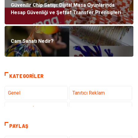
Güvenilir Chip Satışı: Dijital Masa Oyunlarında
Hesap Güvenliği ve Şeffaf Transfer Prensipleri
Cam Sanatı Nedir?
KATEGORILER
Genel
Tanıtıcı Reklam
Teknoloji & İnternet
Sağlık
Eğitim & Kariyer
Hizmet
PAYLAŞ