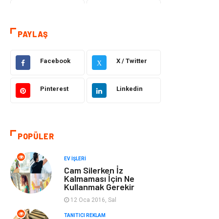
Eğitim & Kariyer
Hizmet
PAYLAŞ
Gündem
Hukuk
Moda
Sağlıklı Yaşam
Facebook
X / Twitter
X
Güzellik & Bakım
Otomotiv
Pinterest
Linkedin
Bilgisayar &
Tatil
Yazılım
POPÜLER
Makine
Dekorasyon
EV İŞLERI
Cam Silerken İz
Giyim
Alışveriş
Kalmaması İçin Ne
Kullanmak Gerekir
Yeme & İçme
Gıda
12 Oca 2016, Sal
TANITICI REKLAM