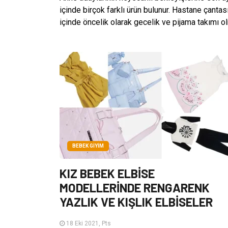
içinde birçok farklı ürün bulunur. Hastane çantas
içinde öncelik olarak gecelik ve pijama takımı olm
BEBEK GIYIM
KIZ BEBEK ELBİSE
MODELLERİNDE RENGARENK
YAZLIK VE KIŞLIK ELBİSELER
18 Eki 2021, Pts