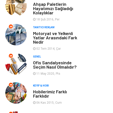
Keyif & Hobi
Organizasyon
Ahşap Paletlerin
Hayatımızı Sağladığı
Kolaylıklar
Müzik
Gençlik & Eğlence
18 Şub 2016, Per
Gayrimenkul
Spor
TANITICI REKLAM
Motoryat ve Yelkenli
Yatlar Arasındaki Fark
Finans& Ekonomi
Anne & Çocuk
Nedir
02 Tem 2014, Çar
Genel Kültür
Emlak
GENEL
Ofis Sandalyesinde
Ev İşleri
Evlilik Rehberi
Seçim Nasıl Olmalıdır?
11 May 2020, Pts
Mobilya
göz sağlığı
KEYIF & HOBI
Hobilerimiz Farklı
Astroloji
Sigorta
Farklıdır
06 Kas 2015, Cum
Cam
Mermer