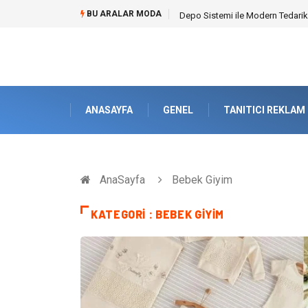
BU ARALAR MODA
Akrilik Boyama Seti ile Evinizde D
ANASAYFA
GENEL
TANITICI REKLAM
AnaSayfa
Bebek Giyim
KATEGORI : BEBEK GIYIM