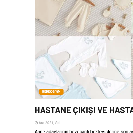
BEBEK GIYIM
HASTANE ÇIKIŞI VE HAS
Ara 2021, Sal
Anne adaylarının heyecanlı bekleyişlerine son ay