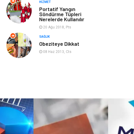
HIZMET
Bebek Giyim
Veteriner
Portatif Yangın
Söndürme Tüpleri
Nerelerde Kullanılır
oğlak burcu kadını
akne sorunu
20 Ağu 2018, Pts
Çadır
Yazı Tahtaları
SAĞLIK
Obeziteye Dikkat
Pet Malzemeleri
08 Haz 2013, Cts