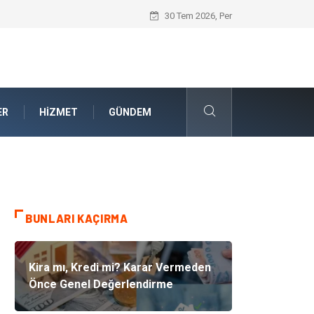
Güvenilir Chip Satışı: Dijital Masa Oyun
30 Tem 2026, Per
ER
HIZMET
GÜNDEM
BUNLARI KAÇIRMA
Kira mı, Kredi mi? Karar Vermeden
Önce Genel Değerlendirme