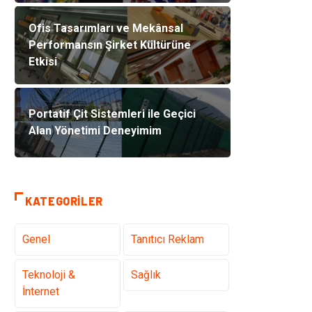
Ofis Tasarımları ve Mekânsal
Performansın Şirket Kültürüne
Etkisi
Portatif Çit Sistemleri ile Geçici
Alan Yönetimi Deneyimim
KATEGORILER
Genel
Tanıtıcı Reklam
Teknoloji &
Sağlık
İnternet