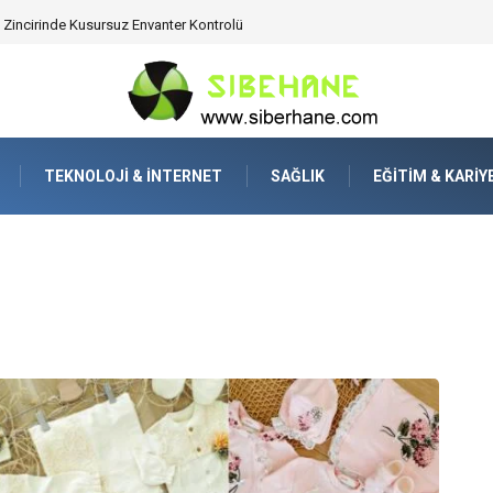
ijitalden Uzak Bir Deşarj Alanı Tasarlayın
TEKNOLOJI & İNTERNET
SAĞLIK
EĞITIM & KARIY