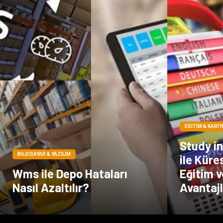
EĞITIM & KARIY
Study i
BILGISAYAR & YAZILIM
ile Küre
Wms ile Depo Hataları
Eğitim 
Nasıl Azaltılır?
Avantajl