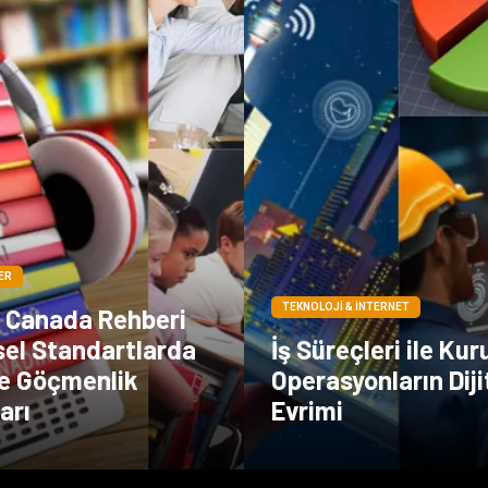
ER
TEKNOLOJI & İNTERNET
n Canada Rehberi
sel Standartlarda
İş Süreçleri ile Ku
ve Göçmenlik
Operasyonların Diji
arı
Evrimi