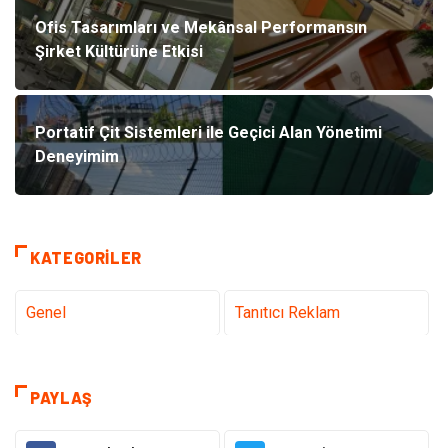
Ofis Tasarımları ve Mekânsal Performansın
Şirket Kültürüne Etkisi
Portatif Çit Sistemleri ile Geçici Alan Yönetimi
Deneyimim
KATEGORILER
Genel
Tanıtıcı Reklam
Teknoloji & İnternet
Sağlık
PAYLAŞ
Eğitim & Kariyer
Hizmet