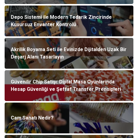
Depo Sistemi ile Modern Tedarik Zincirinde
Kusursuz Envanter Kontrolü
Akrilik Boyama Seti ile Evinizde Dijitalden Uzak Bir
Deşarj Alanı Tasarlayın
Güvenilir Chip Satışı: Dijital Masa Oyunlarında
Hesap Güvenliği ve Şeffaf Transfer Prensipleri
Cam Sanatı Nedir?