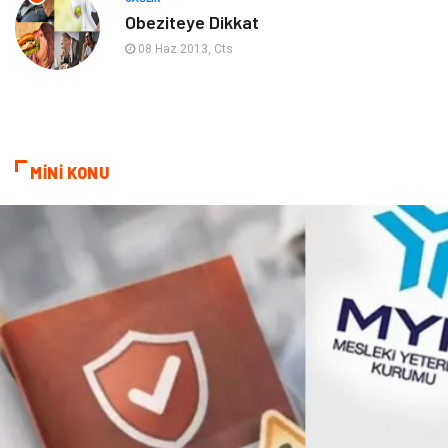
Obeziteye Dikkat
Çadır
Yazı Tahtaları
08 Haz 2013, Cts
Pet Malzemeleri
MİNİ KONU