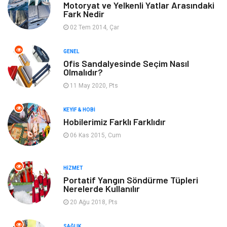
Motoryat ve Yelkenli Yatlar Arasındaki
Fark Nedir
Gayrimenkul
Spor
02 Tem 2014, Çar
Finans& Ekonomi
Anne & Çocuk
GENEL
Ofis Sandalyesinde Seçim Nasıl
Genel Kültür
Emlak
Olmalıdır?
11 May 2020, Pts
Ev İşleri
Evlilik Rehberi
KEYIF & HOBI
Mobilya
göz sağlığı
Hobilerimiz Farklı Farklıdır
06 Kas 2015, Cum
Astroloji
Sigorta
Cam
Mermer
HIZMET
Portatif Yangın Söndürme Tüpleri
Nerelerde Kullanılır
Bebek Giyim
Veteriner
20 Ağu 2018, Pts
oğlak burcu kadını
akne sorunu
SAĞLIK