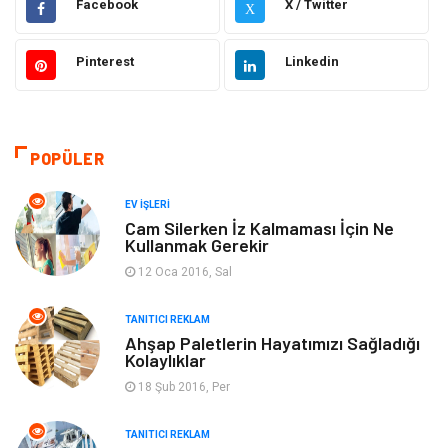
Facebook
X / Twitter
X
Gündem
Hukuk
Pinterest
Linkedin
Moda
Sağlıklı Yaşam
Güzellik & Bakım
Otomotiv
POPÜLER
Bilgisayar & Yazılım
Tatil
EV İŞLERI
Makine
Dekorasyon
Cam Silerken İz Kalmaması İçin Ne
Kullanmak Gerekir
Giyim
Alışveriş
12 Oca 2016, Sal
TANITICI REKLAM
Yeme & İçme
Gıda
Ahşap Paletlerin Hayatımızı Sağladığı
Kolaylıklar
Keyif & Hobi
Organizasyon
18 Şub 2016, Per
Müzik
Gençlik & Eğlence
TANITICI REKLAM