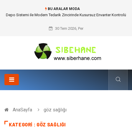
BU ARALAR MODA
Akrilik Boyama Seti ile Evinizde Dijitalden Uzak Bir Deşarj Alanı Tasarlayın
30 Tem 2026, Per
AnaSayfa
göz sağlığı
KATEGORI : GÖZ SAĞLIĞI