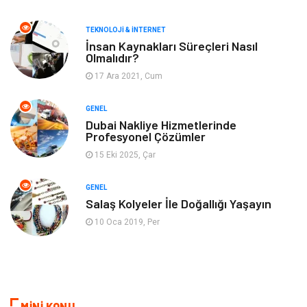
Müzik
Gençlik & Eğlence
TEKNOLOJI & İNTERNET
Gayrimenkul
Spor
İnsan Kaynakları Süreçleri Nasıl
Olmalıdır?
17 Ara 2021, Cum
Finans& Ekonomi
Anne & Çocuk
GENEL
Genel Kültür
Emlak
Dubai Nakliye Hizmetlerinde
Profesyonel Çözümler
Ev İşleri
Evlilik Rehberi
15 Eki 2025, Çar
Mobilya
göz sağlığı
GENEL
Salaş Kolyeler İle Doğallığı Yaşayın
Astroloji
Sigorta
10 Oca 2019, Per
Cam
Mermer
Bebek Giyim
Veteriner
MİNİ KONU