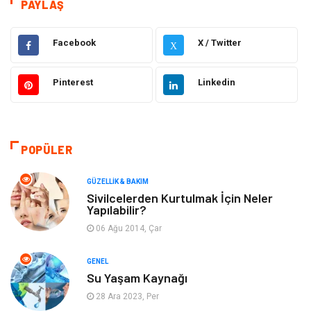
Eğitim & Kariyer
Hizmet
PAYLAŞ
Gündem
Hukuk
Facebook
X / Twitter
X
Moda
Sağlıklı Yaşam
Pinterest
Linkedin
Güzellik & Bakım
Otomotiv
Bilgisayar & Yazılım
Tatil
POPÜLER
Makine
Dekorasyon
GÜZELLIK & BAKIM
Sivilcelerden Kurtulmak İçin Neler
Yapılabilir?
Giyim
Alışveriş
06 Ağu 2014, Çar
Yeme & İçme
Gıda
GENEL
Su Yaşam Kaynağı
Keyif & Hobi
Organizasyon
28 Ara 2023, Per