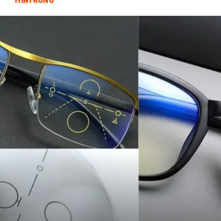
oğlak burcu kadını
akne sorunu
Çadır
Yazı Tahtaları
Pet Malzemeleri