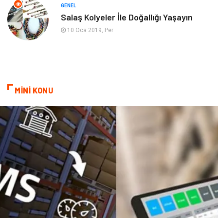
Mobilya
göz sağlığı
GENEL
Salaş Kolyeler İle Doğallığı Yaşayın
Astroloji
Sigorta
10 Oca 2019, Per
Cam
Mermer
Bebek Giyim
Veteriner
MİNİ KONU
oğlak burcu kadını
akne sorunu
Çadır
Yazı Tahtaları
Pet Malzemeleri