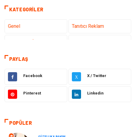
KATEGORILER
Genel
Tanıtıcı Reklam
Teknoloji & İnternet
Sağlık
Eğitim & Kariyer
Hizmet
PAYLAŞ
Gündem
Hukuk
Facebook
X / Twitter
X
Moda
Sağlıklı Yaşam
Pinterest
Linkedin
Güzellik & Bakım
Otomotiv
Bilgisayar & Yazılım
Tatil
POPÜLER
Makine
Dekorasyon
GÜZELLIK & BAKIM