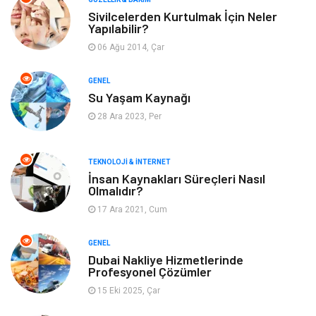
Sivilcelerden Kurtulmak İçin Neler
Yapılabilir?
Giyim
Alışveriş
06 Ağu 2014, Çar
Yeme & İçme
Gıda
GENEL
Su Yaşam Kaynağı
Keyif & Hobi
Organizasyon
28 Ara 2023, Per
Müzik
Gençlik & Eğlence
TEKNOLOJI & İNTERNET
Gayrimenkul
Spor
İnsan Kaynakları Süreçleri Nasıl
Olmalıdır?
17 Ara 2021, Cum
Finans& Ekonomi
Anne & Çocuk
GENEL
Genel Kültür
Emlak
Dubai Nakliye Hizmetlerinde
Profesyonel Çözümler
Ev İşleri
Evlilik Rehberi
15 Eki 2025, Çar