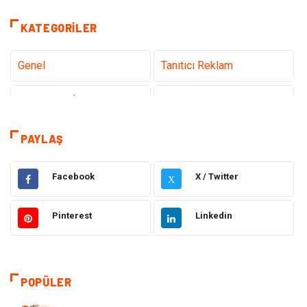
KATEGORILER
Genel
Tanıtıcı Reklam
Teknoloji & İnternet
Sağlık
Eğitim & Kariyer
Hizmet
PAYLAŞ
Gündem
Hukuk
Facebook
X / Twitter
X
Moda
Sağlıklı Yaşam
Pinterest
Linkedin
Güzellik & Bakım
Otomotiv
Bilgisayar & Yazılım
Tatil
POPÜLER