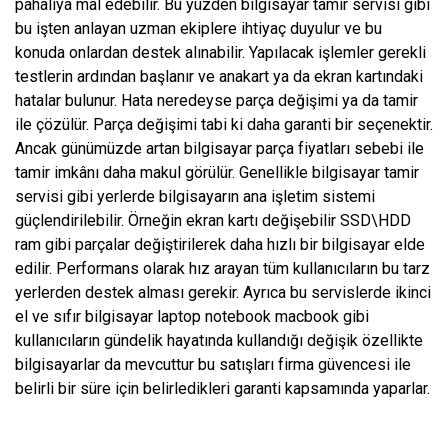
pahalıya mal edebilir. Bu yüzden bilgisayar tamir servisi gibi
bu işten anlayan uzman ekiplere ihtiyaç duyulur ve bu
konuda onlardan destek alınabilir. Yapılacak işlemler gerekli
testlerin ardından başlanır ve anakart ya da ekran kartındaki
hatalar bulunur. Hata neredeyse parça değişimi ya da tamir
ile çözülür. Parça değişimi tabi ki daha garanti bir seçenektir.
Ancak günümüzde artan bilgisayar parça fiyatları sebebi ile
tamir imkânı daha makul görülür. Genellikle bilgisayar tamir
servisi gibi yerlerde bilgisayarın ana işletim sistemi
güçlendirilebilir. Örneğin ekran kartı değişebilir SSD\HDD
ram gibi parçalar değiştirilerek daha hızlı bir bilgisayar elde
edilir. Performans olarak hız arayan tüm kullanıcıların bu tarz
yerlerden destek alması gerekir. Ayrıca bu servislerde ikinci
el ve sıfır bilgisayar laptop notebook macbook gibi
kullanıcıların gündelik hayatında kullandığı değişik özellikte
bilgisayarlar da mevcuttur bu satışları firma güvencesi ile
belirli bir süre için belirledikleri garanti kapsamında yaparlar.