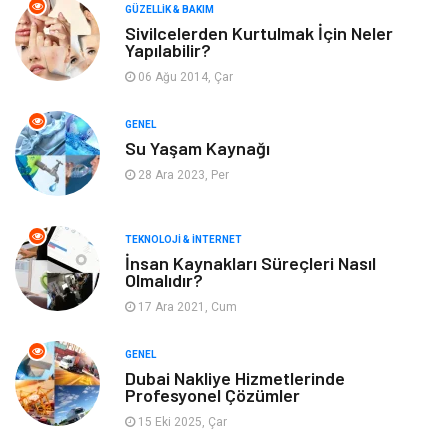
Makine
Dekorasyon
GÜZELLIK & BAKIM
Sivilcelerden Kurtulmak İçin Neler
Yapılabilir?
Giyim
Alışveriş
06 Ağu 2014, Çar
Yeme & İçme
Gıda
GENEL
Su Yaşam Kaynağı
Keyif & Hobi
Organizasyon
28 Ara 2023, Per
Müzik
Gençlik & Eğlence
TEKNOLOJI & İNTERNET
Gayrimenkul
Spor
İnsan Kaynakları Süreçleri Nasıl
Olmalıdır?
17 Ara 2021, Cum
Finans& Ekonomi
Anne & Çocuk
GENEL
Genel Kültür
Emlak
Dubai Nakliye Hizmetlerinde
Profesyonel Çözümler
Ev İşleri
Evlilik Rehberi
15 Eki 2025, Çar