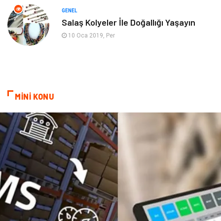
Mobilya
göz sağlığı
GENEL
Salaş Kolyeler İle Doğallığı Yaşayın
Astroloji
Sigorta
10 Oca 2019, Per
Cam
Mermer
Bebek Giyim
Veteriner
MİNİ KONU
oğlak burcu kadını
akne sorunu
Çadır
Yazı Tahtaları
Pet Malzemeleri