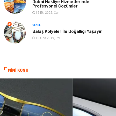
Dubai Nakliye Hizmetlerinde
Profesyonel Çözümler
Ev İşleri
Evlilik Rehberi
15 Eki 2025, Çar
Mobilya
göz sağlığı
GENEL
Salaş Kolyeler İle Doğallığı Yaşayın
Astroloji
Sigorta
10 Oca 2019, Per
Cam
Mermer
Bebek Giyim
Veteriner
MİNİ KONU
oğlak burcu kadını
akne sorunu
Çadır
Yazı Tahtaları
Pet Malzemeleri