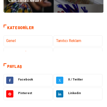
Cam Sanatı Nedir?
KATEGORILER
Genel
Tanıtıcı Reklam
Teknoloji & İnternet
Sağlık
Eğitim & Kariyer
Hizmet
PAYLAŞ
Gündem
Hukuk
Facebook
X / Twitter
X
Moda
Sağlıklı Yaşam
Pinterest
Linkedin
Güzellik & Bakım
Otomotiv