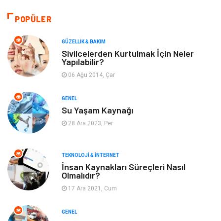
Bilgisayar & Yazılım
Tatil
POPÜLER
Makine
Dekorasyon
GÜZELLIK & BAKIM
Sivilcelerden Kurtulmak İçin Neler
Yapılabilir?
Giyim
Alışveriş
06 Ağu 2014, Çar
Yeme & İçme
Gıda
GENEL
Su Yaşam Kaynağı
Keyif & Hobi
Organizasyon
28 Ara 2023, Per
Müzik
Gençlik & Eğlence
TEKNOLOJI & İNTERNET
Gayrimenkul
Spor
İnsan Kaynakları Süreçleri Nasıl
Olmalıdır?
17 Ara 2021, Cum
Finans& Ekonomi
Anne & Çocuk
GENEL
Genel Kültür
Emlak