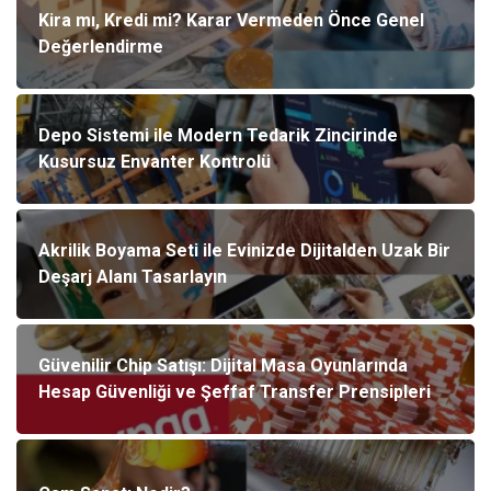
Kira mı, Kredi mi? Karar Vermeden Önce Genel
Değerlendirme
Depo Sistemi ile Modern Tedarik Zincirinde
Kusursuz Envanter Kontrolü
Akrilik Boyama Seti ile Evinizde Dijitalden Uzak Bir
Deşarj Alanı Tasarlayın
Güvenilir Chip Satışı: Dijital Masa Oyunlarında
Hesap Güvenliği ve Şeffaf Transfer Prensipleri