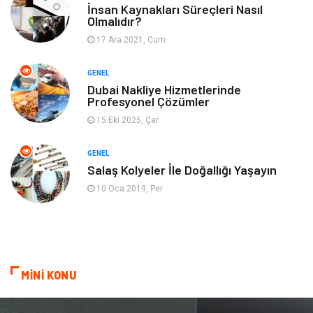
Gayrimenkul
Spor
İnsan Kaynakları Süreçleri Nasıl
Olmalıdır?
17 Ara 2021, Cum
Finans& Ekonomi
Anne & Çocuk
GENEL
Genel Kültür
Emlak
Dubai Nakliye Hizmetlerinde
Profesyonel Çözümler
Ev İşleri
Evlilik Rehberi
15 Eki 2025, Çar
Mobilya
göz sağlığı
GENEL
Salaş Kolyeler İle Doğallığı Yaşayın
Astroloji
Sigorta
10 Oca 2019, Per
Cam
Mermer
Bebek Giyim
Veteriner
MİNİ KONU
oğlak burcu kadını
akne sorunu