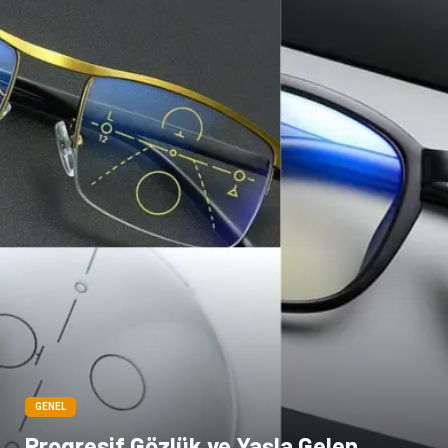
Çadır
Yazı Tahtaları
Pet Malzemeleri
GENEL
Progresif Gözlük ve Yaşla Gelen