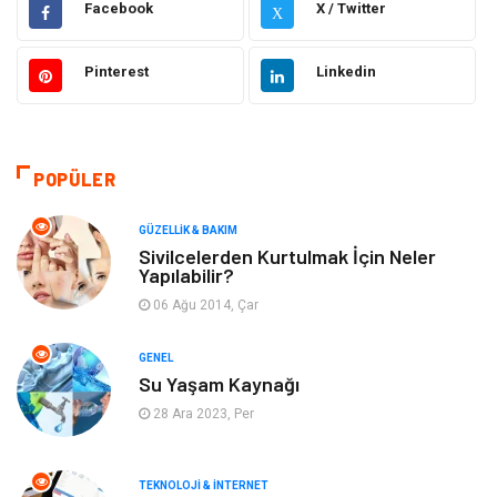
Facebook
X / Twitter
X
Moda
Sağlıklı Yaşam
Pinterest
Linkedin
Güzellik & Bakım
Otomotiv
Bilgisayar & Yazılım
Tatil
POPÜLER
Makine
Dekorasyon
GÜZELLIK & BAKIM
Sivilcelerden Kurtulmak İçin Neler
Yapılabilir?
Giyim
Alışveriş
06 Ağu 2014, Çar
Yeme & İçme
Gıda
GENEL
Su Yaşam Kaynağı
Keyif & Hobi
Organizasyon
28 Ara 2023, Per
Müzik
Gençlik & Eğlence
TEKNOLOJI & İNTERNET