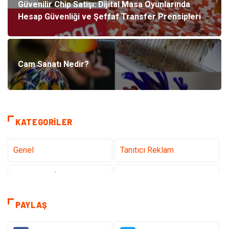
Güvenilir Chip Satışı: Dijital Masa Oyunlarında
Hesap Güvenliği ve Şeffaf Transfer Prensipleri
Cam Sanatı Nedir?
KATEGORILER
Genel
Tanıtıcı Reklam
Teknoloji & İnternet
Sağlık
Eğitim & Kariyer
Hizmet
PAYLAŞ
Gündem
Hukuk