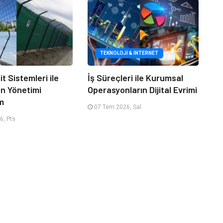
TEKNOLOJI & İNTERNET
it Sistemleri ile
İş Süreçleri ile Kurumsal
an Yönetimi
Operasyonların Dijital Evrimi
m
07 Tem 2026, Sal
6, Pts