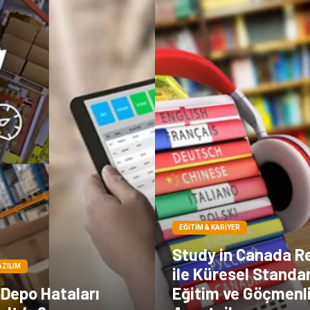
EĞITIM & KARIYER
Study in Canada R
AZILIM
ile Küresel Standa
 Depo Hataları
Eğitim ve Göçmenl