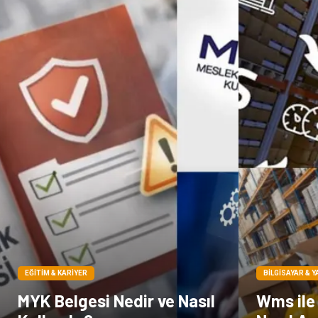
EĞITIM & KARIYER
BILGISAYAR & Y
MYK Belgesi Nedir ve Nasıl
Wms ile