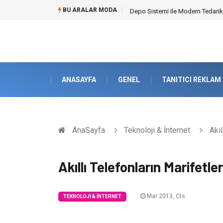
BU ARALAR MODA
Depo Sistemi ile Modern Tedarik
ANASAYFA
GENEL
TANITICI REKLAM
AnaSayfa
Teknoloji & İnternet
Akıl
Akıllı Telefonların Marifetler
Mar 2013, Cts
TEKNOLOJI & İNTERNET