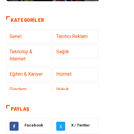
KATEGORILER
Genel
Tanıtıcı Reklam
Teknoloji &
Sağlık
İnternet
Eğitim & Kariyer
Hizmet
Gündem
Hukuk
Moda
Sağlıklı Yaşam
PAYLAŞ
Güzellik & Bakım
Otomotiv
Facebook
X / Twitter
X