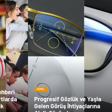
GENEL
ehberi
rtlarda
Progresif Gözlük ve Yaşla
ik
Gelen Görüş İhtiyaçlarına