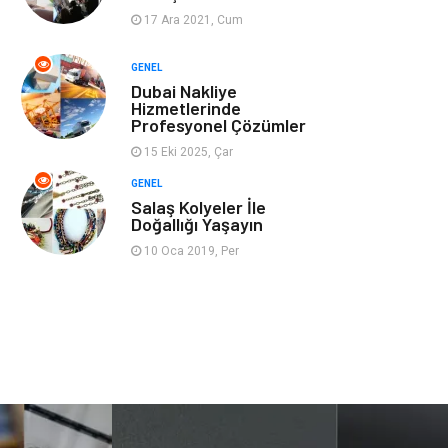
17 Ara 2021, Cum
Ev İşleri
Evlilik Rehberi
GENEL
Dubai Nakliye
Mobilya
göz sağlığı
Hizmetlerinde
Profesyonel Çözümler
Astroloji
Sigorta
15 Eki 2025, Çar
GENEL
Cam
Mermer
Salaş Kolyeler İle
Doğallığı Yaşayın
Bebek Giyim
Veteriner
10 Oca 2019, Per
oğlak burcu kadını
akne sorunu
Çadır
Yazı Tahtaları
Pet Malzemeleri