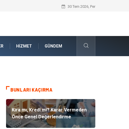
Akrilik Boyama Seti ile Evinizde Dijitald
30 Tem 2026, Per
ER
HIZMET
GÜNDEM
BUNLARI KAÇIRMA
Kira mı, Kredi mi? Karar Vermeden
Önce Genel Değerlendirme