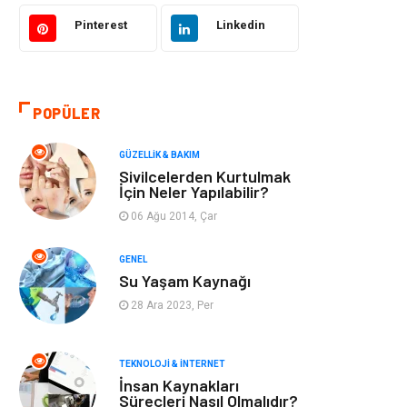
Bilgisayar &
Tatil
Yazılım
Pinterest
Linkedin
Makine
Dekorasyon
POPÜLER
Giyim
Alışveriş
GÜZELLIK & BAKIM
Yeme & İçme
Gıda
Sivilcelerden Kurtulmak
İçin Neler Yapılabilir?
Keyif & Hobi
Organizasyon
06 Ağu 2014, Çar
Müzik
Gençlik & Eğlence
GENEL
Su Yaşam Kaynağı
Gayrimenkul
Spor
28 Ara 2023, Per
Finans& Ekonomi
Anne & Çocuk
TEKNOLOJI & İNTERNET
İnsan Kaynakları
Genel Kültür
Emlak
Süreçleri Nasıl Olmalıdır?