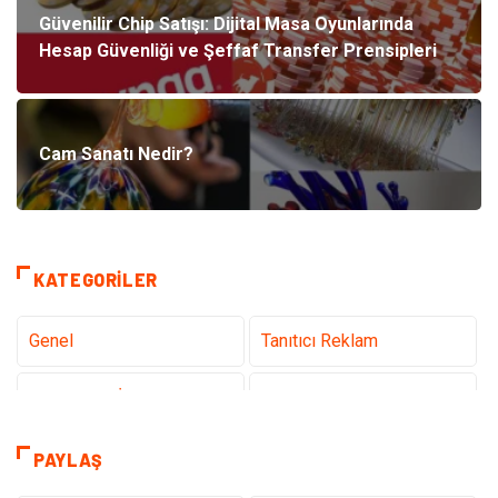
Güvenilir Chip Satışı: Dijital Masa Oyunlarında
Hesap Güvenliği ve Şeffaf Transfer Prensipleri
Cam Sanatı Nedir?
KATEGORILER
Genel
Tanıtıcı Reklam
Teknoloji & İnternet
Sağlık
Eğitim & Kariyer
Hizmet
PAYLAŞ