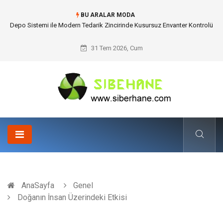
BU ARALAR MODA
Akrilik Boyama Seti ile Evinizde Dijitalden Uzak Bir Deşarj Alanı Tasarlayın
31 Tem 2026, Cum
AnaSayfa
Genel
Doğanın İnsan Üzerindeki Etkisi