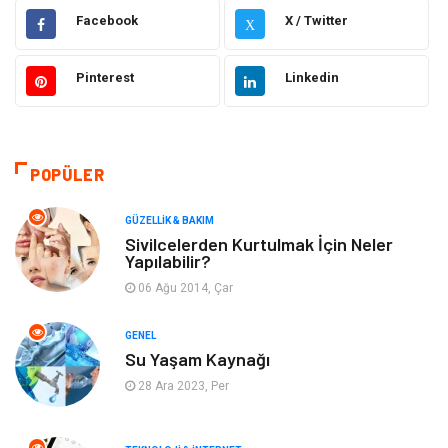
Gündem
Hukuk
Facebook
X / Twitter
X
Moda
Sağlıklı Yaşam
Pinterest
Linkedin
Güzellik & Bakım
Otomotiv
Bilgisayar & Yazılım
Tatil
POPÜLER
Makine
Dekorasyon
GÜZELLIK & BAKIM
Sivilcelerden Kurtulmak İçin Neler
Yapılabilir?
Giyim
Alışveriş
06 Ağu 2014, Çar
Yeme & İçme
Gıda
GENEL
Su Yaşam Kaynağı
Keyif & Hobi
Organizasyon
28 Ara 2023, Per
Müzik
Gençlik & Eğlence