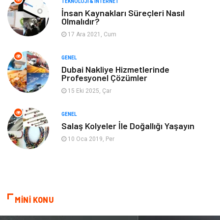
TEKNOLOJI & İNTERNET
Gayrimenkul
Spor
İnsan Kaynakları Süreçleri Nasıl
Olmalıdır?
17 Ara 2021, Cum
Finans& Ekonomi
Anne & Çocuk
GENEL
Genel Kültür
Emlak
Dubai Nakliye Hizmetlerinde
Profesyonel Çözümler
Ev İşleri
Evlilik Rehberi
15 Eki 2025, Çar
Mobilya
göz sağlığı
GENEL
Salaş Kolyeler İle Doğallığı Yaşayın
Astroloji
Sigorta
10 Oca 2019, Per
Cam
Mermer
Bebek Giyim
Veteriner
MİNİ KONU
oğlak burcu kadını
akne sorunu