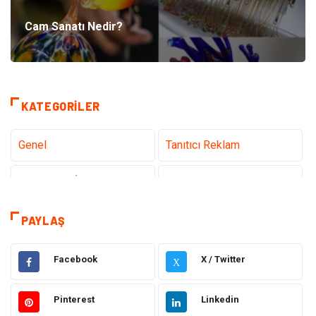
Cam Sanatı Nedir?
KATEGORILER
Genel
Tanıtıcı Reklam
Teknoloji & İnternet
Sağlık
Eğitim & Kariyer
Hizmet
PAYLAŞ
Gündem
Hukuk
Facebook
X / Twitter
X
Moda
Sağlıklı Yaşam
Pinterest
Linkedin