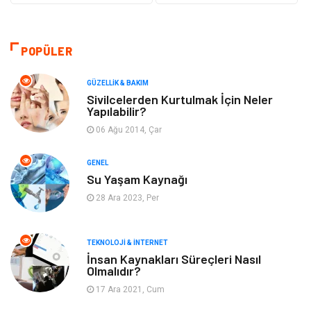
Güzellik & Bakım
Otomotiv
Bilgisayar & Yazılım
Tatil
POPÜLER
Makine
Dekorasyon
GÜZELLIK & BAKIM
Sivilcelerden Kurtulmak İçin Neler
Yapılabilir?
Giyim
Alışveriş
06 Ağu 2014, Çar
Yeme & İçme
Gıda
GENEL
Su Yaşam Kaynağı
Keyif & Hobi
Organizasyon
28 Ara 2023, Per
Müzik
Gençlik & Eğlence
TEKNOLOJI & İNTERNET
Gayrimenkul
Spor
İnsan Kaynakları Süreçleri Nasıl
Olmalıdır?
17 Ara 2021, Cum
Finans& Ekonomi
Anne & Çocuk