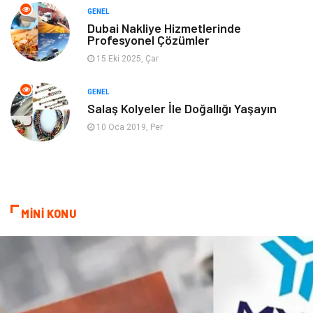
GENEL
Genel Kültür
Emlak
Dubai Nakliye Hizmetlerinde
Profesyonel Çözümler
Ev İşleri
Evlilik Rehberi
15 Eki 2025, Çar
Mobilya
göz sağlığı
GENEL
Salaş Kolyeler İle Doğallığı Yaşayın
Astroloji
Sigorta
10 Oca 2019, Per
Cam
Mermer
Bebek Giyim
Veteriner
MİNİ KONU
oğlak burcu kadını
akne sorunu
Çadır
Yazı Tahtaları
Pet Malzemeleri