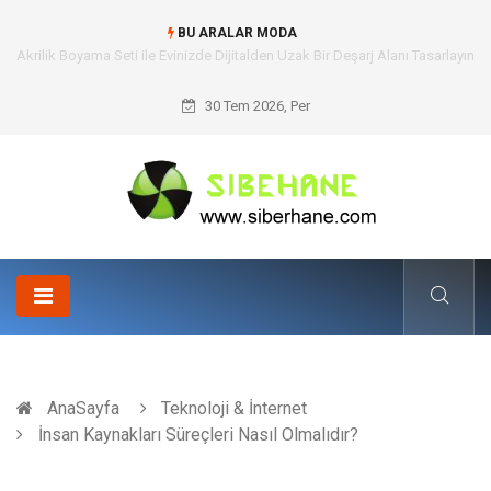
BU ARALAR MODA
Akrilik Boyama Seti ile Evinizde Dijitalden Uzak Bir Deşarj Alanı Tasarlayın
30 Tem 2026, Per
AnaSayfa
Teknoloji & İnternet
İnsan Kaynakları Süreçleri Nasıl Olmalıdır?