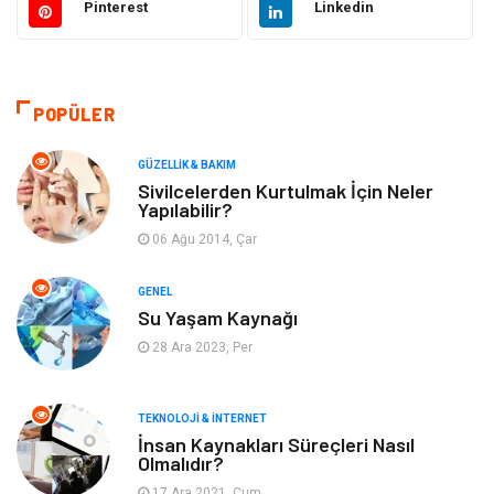
Pinterest
Linkedin
Güzellik & Bakım
Otomotiv
Bilgisayar & Yazılım
Tatil
POPÜLER
Makine
Dekorasyon
GÜZELLIK & BAKIM
Sivilcelerden Kurtulmak İçin Neler
Yapılabilir?
Giyim
Alışveriş
06 Ağu 2014, Çar
Yeme & İçme
Gıda
GENEL
Su Yaşam Kaynağı
Keyif & Hobi
Organizasyon
28 Ara 2023, Per
Müzik
Gençlik & Eğlence
TEKNOLOJI & İNTERNET
Gayrimenkul
Spor
İnsan Kaynakları Süreçleri Nasıl
Olmalıdır?
17 Ara 2021, Cum