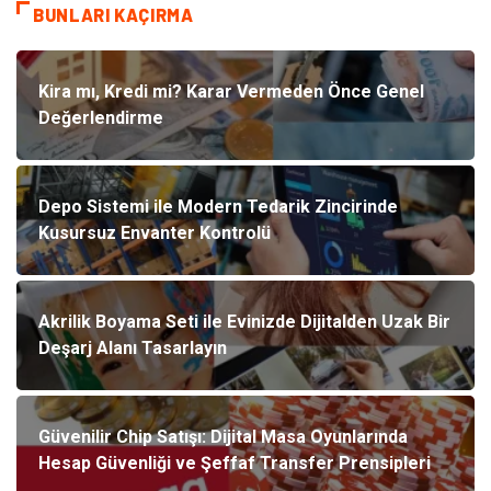
BUNLARI KAÇIRMA
Kira mı, Kredi mi? Karar Vermeden Önce Genel
Değerlendirme
Depo Sistemi ile Modern Tedarik Zincirinde
Kusursuz Envanter Kontrolü
Akrilik Boyama Seti ile Evinizde Dijitalden Uzak Bir
Deşarj Alanı Tasarlayın
Güvenilir Chip Satışı: Dijital Masa Oyunlarında
Hesap Güvenliği ve Şeffaf Transfer Prensipleri