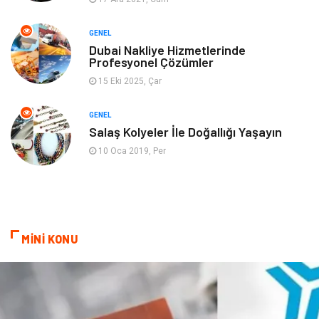
Finans& Ekonomi
Anne & Çocuk
GENEL
Genel Kültür
Emlak
Dubai Nakliye Hizmetlerinde
Profesyonel Çözümler
Ev İşleri
Evlilik Rehberi
15 Eki 2025, Çar
Mobilya
göz sağlığı
GENEL
Salaş Kolyeler İle Doğallığı Yaşayın
Astroloji
Sigorta
10 Oca 2019, Per
Cam
Mermer
Bebek Giyim
Veteriner
MİNİ KONU
oğlak burcu kadını
akne sorunu
Çadır
Yazı Tahtaları