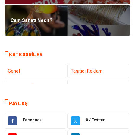
Cam Sanatı Nedir?
KATEGORILER
Genel
Tanıtıcı Reklam
Teknoloji & İnternet
Sağlık
Eğitim & Kariyer
Hizmet
PAYLAŞ
Gündem
Hukuk
Facebook
X / Twitter
X
Moda
Sağlıklı Yaşam