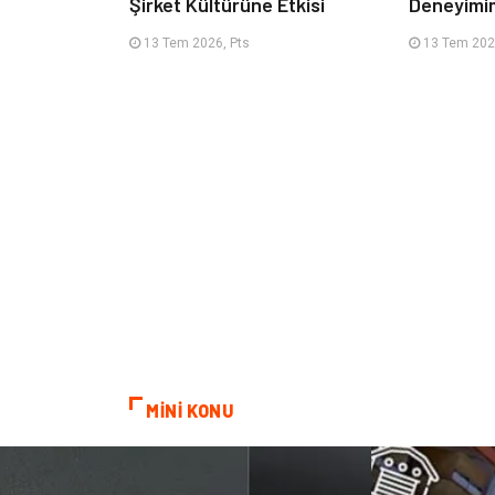
Şirket Kültürüne Etkisi
Deneyimi
13 Tem 2026, Pts
13 Tem 202
MİNİ KONU