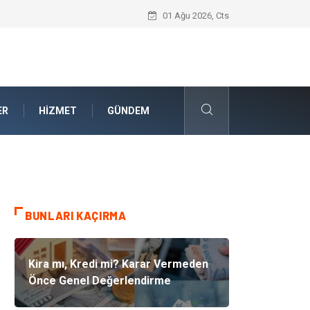
Akrilik Boyama Seti ile Evinizde Dijitald
01 Ağu 2026, Cts
ER
HIZMET
GÜNDEM
BUNLARI KAÇIRMA
Kira mı, Kredi mi? Karar Vermeden
Önce Genel Değerlendirme