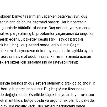
 Eskiden banyo tasarımları yaparken bataryayı ayrı, duş
 sorunların da önüne geçmeyi başarır. Her bir parçanın
içerisinde bütünlük oluşturur. Duş setleri aynı zamanda
arat ve parça alımı gibi problemler yaşamanızı da engeller.
erak eder. Bu paketler çeşitli farklı sayıda parçalar
 belli başlı duş setleri modelleri bulunur. Çeşitli
 evinizin ve banyonuzun dekorasyonuna da kolaylıkla uyum
n adresini ziyaret edebilirsiniz. Firmanın alanında uzman
eri sizler için sıralamasını da isteyebilirsiniz.
nde barındıran duş setleri standart olarak da adlandırılır.
 boru gibi parçalar bulunur. Duş başlığının üzerindeki
e değiştirilebilir. Özellikle küçük banyolarda yer sıkıntısı
mek mantıklıdır. Bütçe dostu ve ergonomik olan bu paketler
laylıkla karşılık verir. Duş setleri içerisindeki parça