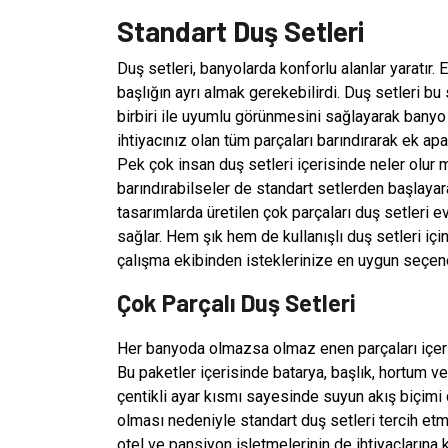
Standart Duş Setleri
Duş setleri, banyolarda konforlu alanlar yaratır.
başlığın ayrı almak gerekebilirdi. Duş setleri bu
birbiri ile uyumlu görünmesini sağlayarak banyo 
ihtiyacınız olan tüm parçaları barındırarak ek ap
Pek çok insan duş setleri içerisinde neler olur m
barındırabilseler de standart setlerden başlayarak
tasarımlarda üretilen çok parçaları duş setleri
sağlar. Hem şık hem de kullanışlı duş setleri içi
çalışma ekibinden isteklerinize en uygun seçenekl
Çok Parçalı Duş Setleri
Her banyoda olmazsa olmaz enen parçaları içerisi
Bu paketler içerisinde batarya, başlık, hortum ve
çentikli ayar kısmı sayesinde suyun akış biçimi d
olması nedeniyle standart duş setleri tercih et
otel ve pansiyon işletmelerinin de ihtiyaçlarına ko