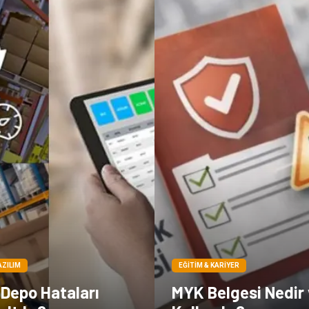
AZILIM
EĞITIM & KARIYER
 Depo Hataları
MYK Belgesi Nedir 