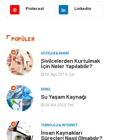
Bilgisayar &
Tatil
Yazılım
Pinterest
Linkedin
Makine
Dekorasyon
POPÜLER
Giyim
Alışveriş
GÜZELLIK & BAKIM
Yeme & İçme
Gıda
Sivilcelerden Kurtulmak
İçin Neler Yapılabilir?
Keyif & Hobi
Organizasyon
06 Ağu 2014, Çar
Müzik
Gençlik & Eğlence
GENEL
Su Yaşam Kaynağı
Gayrimenkul
Spor
28 Ara 2023, Per
Finans& Ekonomi
Anne & Çocuk
TEKNOLOJI & İNTERNET
İnsan Kaynakları
Genel Kültür
Emlak
Süreçleri Nasıl Olmalıdır?