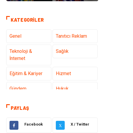
KATEGORILER
Genel
Tanıtıcı Reklam
Teknoloji &
Sağlık
İnternet
Eğitim & Kariyer
Hizmet
Gündem
Hukuk
Moda
Sağlıklı Yaşam
PAYLAŞ
Güzellik & Bakım
Otomotiv
Facebook
X / Twitter
X