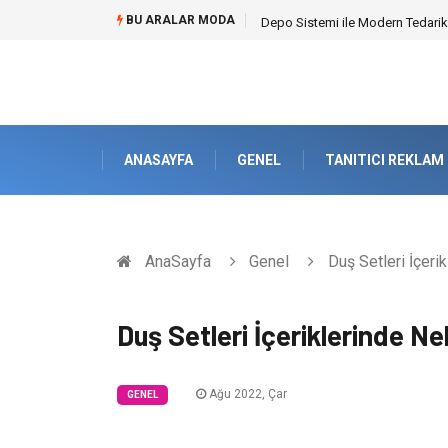
BU ARALAR MODA
Depo Sistemi ile Modern Tedarik
ANASAYFA
GENEL
TANITICI REKLAM
AnaSayfa
Genel
Duş Setleri İçerik
Duş Setleri İçeriklerinde Ne
Ağu 2022, Çar
GENEL