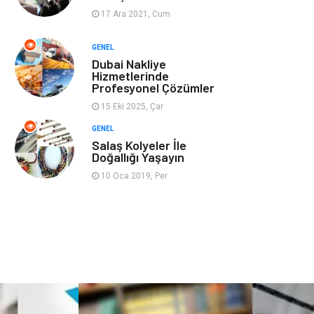
17 Ara 2021, Cum
Ev İşleri
Evlilik Rehberi
GENEL
Dubai Nakliye
Mobilya
göz sağlığı
Hizmetlerinde
Profesyonel Çözümler
Astroloji
Sigorta
15 Eki 2025, Çar
GENEL
Cam
Mermer
Salaş Kolyeler İle
Doğallığı Yaşayın
Bebek Giyim
Veteriner
10 Oca 2019, Per
oğlak burcu kadını
akne sorunu
Çadır
Yazı Tahtaları
Pet Malzemeleri