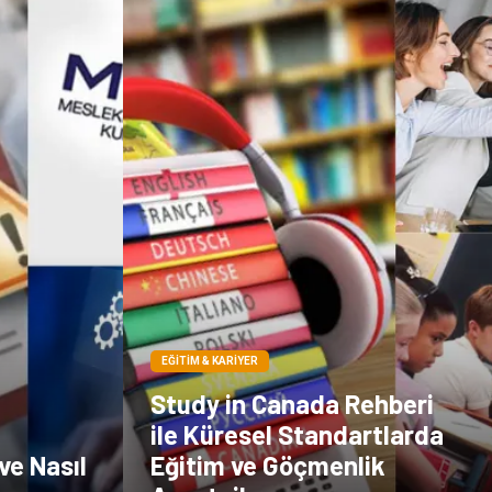
EĞITIM & KARIYER
Study in Canada Rehberi
ile Küresel Standartlarda
ve Nasıl
Eğitim ve Göçmenlik