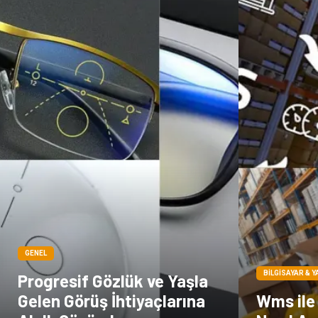
GENEL
BILGISAYAR & Y
Progresif Gözlük ve Yaşla
Gelen Görüş İhtiyaçlarına
Wms ile