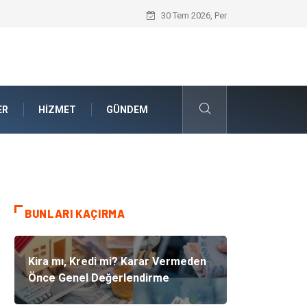
Akrilik Boyama Seti ile Evinizde Dijitald
30 Tem 2026, Per
ER
HIZMET
GÜNDEM
BUNLARI KAÇIRMA
Kira mı, Kredi mi? Karar Vermeden
Önce Genel Değerlendirme