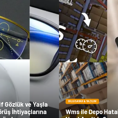
BILGISAYAR & YAZILIM
f Gözlük ve Yaşla
rüş İhtiyaçlarına
Wms ile Depo Hatal