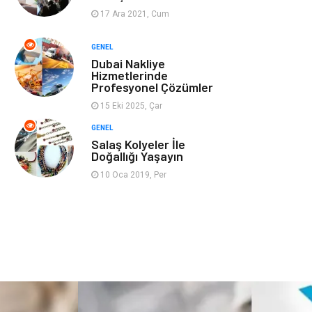
17 Ara 2021, Cum
Ev İşleri
Evlilik Rehberi
GENEL
Dubai Nakliye
Mobilya
göz sağlığı
Hizmetlerinde
Profesyonel Çözümler
Astroloji
Sigorta
15 Eki 2025, Çar
GENEL
Cam
Mermer
Salaş Kolyeler İle
Doğallığı Yaşayın
Bebek Giyim
Veteriner
10 Oca 2019, Per
oğlak burcu kadını
akne sorunu
Çadır
Yazı Tahtaları
Pet Malzemeleri