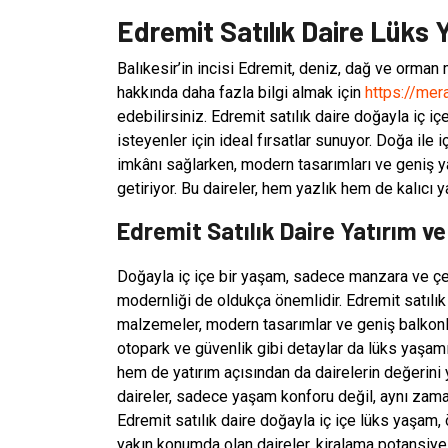
Edremit Satılık Daire Lüks
Balıkesir’in incisi Edremit, deniz, dağ ve orman m
hakkında daha fazla bilgi almak için
https://mer
edebilirsiniz. Edremit satılık daire doğayla iç 
isteyenler için ideal fırsatlar sunuyor. Doğa ile
imkânı sağlarken, modern tasarımları ve geniş ya
getiriyor. Bu daireler, hem yazlık hem de kalıcı
Edremit Satılık Daire Yatırım v
Doğayla iç içe bir yaşam, sadece manzara ve çevr
modernliği de oldukça önemlidir. Edremit satılık
malzemeler, modern tasarımlar ve geniş balkonlar
otopark ve güvenlik gibi detaylar da lüks yaşamı 
hem de yatırım açısından da dairelerin değerini 
daireler, sadece yaşam konforu değil, aynı zaman
Edremit satılık daire doğayla iç içe lüks yaşam, 
yakın konumda olan daireler, kiralama potansiyeli