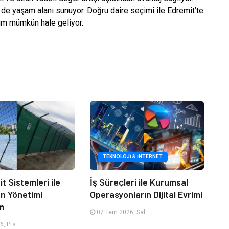
 de yaşam alanı sunuyor. Doğru daire seçimi ile Edremit’te
rım mümkün hale geliyor.
TEKNOLOJI & İNTERNET
it Sistemleri ile
İş Süreçleri ile Kurumsal
an Yönetimi
Operasyonların Dijital Evrimi
m
07 Tem 2026, Sal
6, Pts