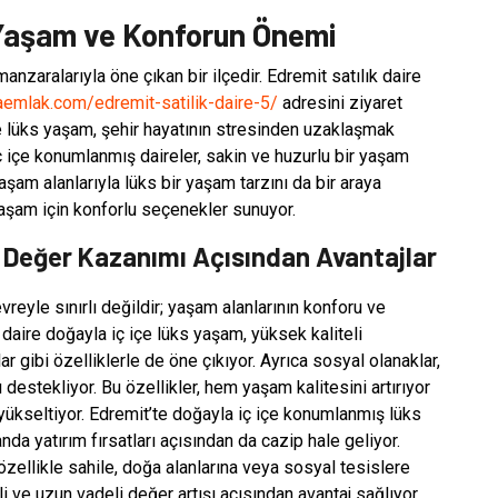
 Yaşam ve Konforun Önemi
anzaralarıyla öne çıkan bir ilçedir. Edremit satılık daire
aemlak.com/edremit-satilik-daire-5/
adresini ziyaret
içe lüks yaşam, şehir hayatının stresinden uzaklaşmak
 iç içe konumlanmış daireler, sakin ve huzurlu bir yaşam
şam alanlarıyla lüks bir yaşam tarzını da bir araya
 yaşam için konforlu seçenekler sunuyor.
e Değer Kazanımı Açısından Avantajlar
eyle sınırlı değildir; yaşam alanlarının konforu ve
 daire doğayla iç içe lüks yaşam, yüksek kaliteli
 gibi özelliklerle de öne çıkıyor. Ayrıca sosyal olanaklar,
destekliyor. Bu özellikler, hem yaşam kalitesini artırıyor
yükseltiyor. Edremit’te doğayla iç içe konumlanmış lüks
da yatırım fırsatları açısından da cazip hale geliyor.
özellikle sahile, doğa alanlarına veya sosyal tesislere
 ve uzun vadeli değer artışı açısından avantaj sağlıyor.