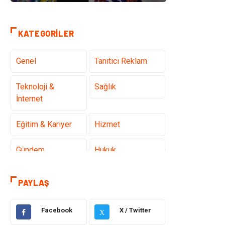
KATEGORILER
Genel
Tanıtıcı Reklam
Teknoloji &
Sağlık
İnternet
Eğitim & Kariyer
Hizmet
Gündem
Hukuk
Moda
Sağlıklı Yaşam
PAYLAŞ
Güzellik & Bakım
Otomotiv
Facebook
X / Twitter
X