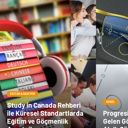
EĞITIM & KARIYER
GENEL
Study in Canada Rehberi
ile Küresel Standartlarda
Progresi
Eğitim ve Göçmenlik
Gelen Gö