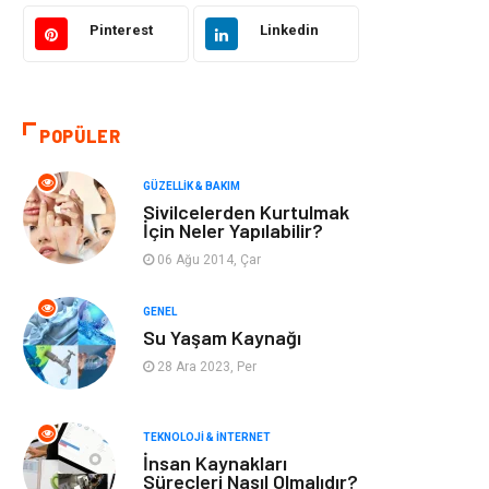
Bilgisayar &
Tatil
Yazılım
Pinterest
Linkedin
Makine
Dekorasyon
POPÜLER
Giyim
Alışveriş
GÜZELLIK & BAKIM
Yeme & İçme
Gıda
Sivilcelerden Kurtulmak
İçin Neler Yapılabilir?
Keyif & Hobi
Organizasyon
06 Ağu 2014, Çar
Müzik
Gençlik & Eğlence
GENEL
Su Yaşam Kaynağı
Gayrimenkul
Spor
28 Ara 2023, Per
Finans& Ekonomi
Anne & Çocuk
TEKNOLOJI & İNTERNET
İnsan Kaynakları
Genel Kültür
Emlak
Süreçleri Nasıl Olmalıdır?