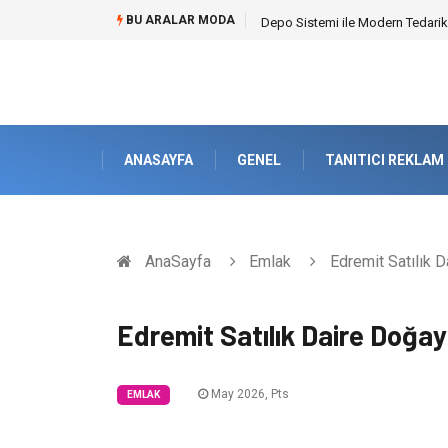
BU ARALAR MODA
Depo Sistemi ile Modern Tedarik
ANASAYFA
GENEL
TANITICI REKLAM
AnaSayfa
Emlak
Edremit Satılık D
Edremit Satılık Daire Doğay
May 2026, Pts
EMLAK