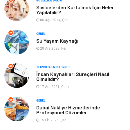
GÜZELLIK & BAKIM
Sivilcelerden Kurtulmak İçin Neler
Yapılabilir?
Giyim
Alışveriş
06 Ağu 2014, Çar
Yeme & İçme
Gıda
GENEL
Su Yaşam Kaynağı
Keyif & Hobi
Organizasyon
28 Ara 2023, Per
Müzik
Gençlik & Eğlence
TEKNOLOJI & İNTERNET
Gayrimenkul
Spor
İnsan Kaynakları Süreçleri Nasıl
Olmalıdır?
17 Ara 2021, Cum
Finans& Ekonomi
Anne & Çocuk
GENEL
Genel Kültür
Emlak
Dubai Nakliye Hizmetlerinde
Profesyonel Çözümler
Ev İşleri
Evlilik Rehberi
15 Eki 2025, Çar