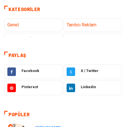
KATEGORILER
Genel
Tanıtıcı Reklam
Teknoloji & İnternet
Sağlık
Eğitim & Kariyer
Hizmet
PAYLAŞ
Gündem
Hukuk
Facebook
X / Twitter
X
Moda
Sağlıklı Yaşam
Pinterest
Linkedin
Güzellik & Bakım
Otomotiv
Bilgisayar & Yazılım
Tatil
POPÜLER
Makine
Dekorasyon