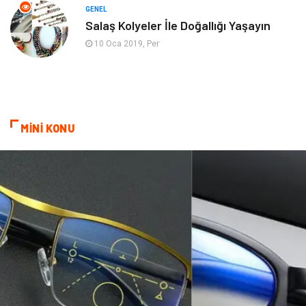
Mobilya
göz sağlığı
GENEL
Salaş Kolyeler İle Doğallığı Yaşayın
Astroloji
Sigorta
10 Oca 2019, Per
Cam
Mermer
Bebek Giyim
Veteriner
MİNİ KONU
oğlak burcu kadını
akne sorunu
Çadır
Yazı Tahtaları
Pet Malzemeleri