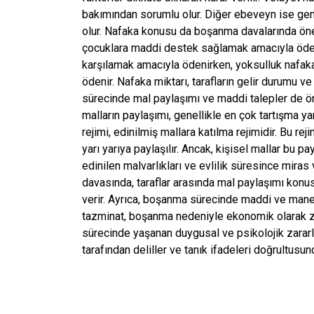
bakımından sorumlu olur. Diğer ebeveyn ise gene
olur. Nafaka konusu da boşanma davalarında öneml
çocuklara maddi destek sağlamak amacıyla ödenir
karşılamak amacıyla ödenirken, yoksulluk nafa
ödenir. Nafaka miktarı, tarafların gelir durumu 
sürecinde mal paylaşımı ve maddi talepler de öne
malların paylaşımı, genellikle en çok tartışma ya
rejimi, edinilmiş mallara katılma rejimidir. Bu re
yarı yarıya paylaşılır. Ancak, kişisel mallar bu pa
edinilen malvarlıkları ve evlilik süresince mira
davasında, taraflar arasında mal paylaşımı kon
verir. Ayrıca, boşanma sürecinde maddi ve mane
tazminat, boşanma nedeniyle ekonomik olarak z
sürecinde yaşanan duygusal ve psikolojik zararl
tarafından deliller ve tanık ifadeleri doğrultusund