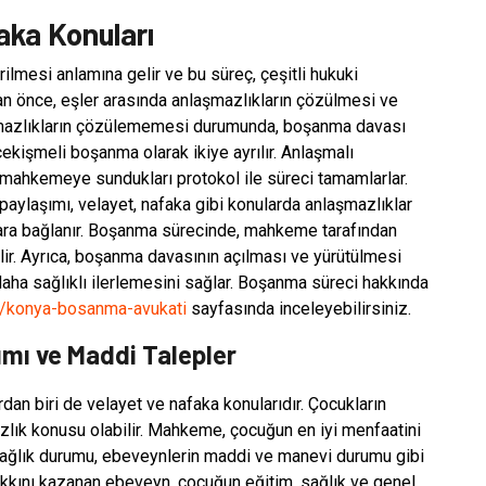
ka Konuları
rilmesi anlamına gelir ve bu süreç, çeşitli hukuki
an önce, eşler arasında anlaşmazlıkların çözülmesi ve
şmazlıkların çözülememesi durumunda, boşanma davası
ekişmeli boşanma olarak ikiye ayrılır. Anlaşmalı
mahkemeye sundukları protokol ile süreci tamamlarlar.
paylaşımı, velayet, nafaka gibi konularda anlaşmazlıklar
ara bağlanır. Boşanma sürecinde, mahkeme tarafından
ilir. Ayrıca, boşanma davasının açılması ve yürütülmesi
aha sağlıklı ilerlemesini sağlar. Boşanma süreci hakkında
m/konya-bosanma-avukati
sayfasında inceleyebilirsiniz.
mı ve Maddi Talepler
dan biri de velayet ve nafaka konularıdır. Çocukların
zlık konusu olabilir. Mahkeme, çocuğun en iyi menfaatini
 sağlık durumu, ebeveynlerin maddi ve manevi durumu gibi
 hakkını kazanan ebeveyn, çocuğun eğitim, sağlık ve genel