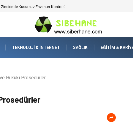
ijitalden Uzak Bir Deşarj Alanı Tasarlayın
TEKNOLOJI & İNTERNET
SAĞLIK
EĞITIM & KARIY
ve Hukuki Prosedürler
Prosedürler