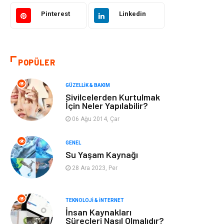
Bilgisayar &
Tatil
Yazılım
Pinterest
Linkedin
Makine
Dekorasyon
POPÜLER
Giyim
Alışveriş
GÜZELLIK & BAKIM
Yeme & İçme
Gıda
Sivilcelerden Kurtulmak
İçin Neler Yapılabilir?
Keyif & Hobi
Organizasyon
06 Ağu 2014, Çar
Müzik
Gençlik & Eğlence
GENEL
Su Yaşam Kaynağı
Gayrimenkul
Spor
28 Ara 2023, Per
Finans& Ekonomi
Anne & Çocuk
TEKNOLOJI & İNTERNET
İnsan Kaynakları
Genel Kültür
Emlak
Süreçleri Nasıl Olmalıdır?