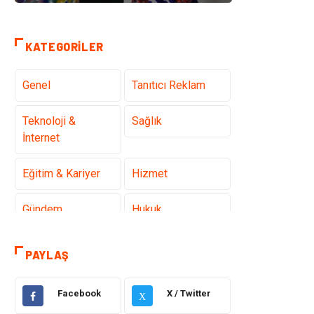
KATEGORILER
Genel
Tanıtıcı Reklam
Teknoloji &
Sağlık
İnternet
Eğitim & Kariyer
Hizmet
Gündem
Hukuk
Moda
Sağlıklı Yaşam
PAYLAŞ
Güzellik & Bakım
Otomotiv
Facebook
X / Twitter
X