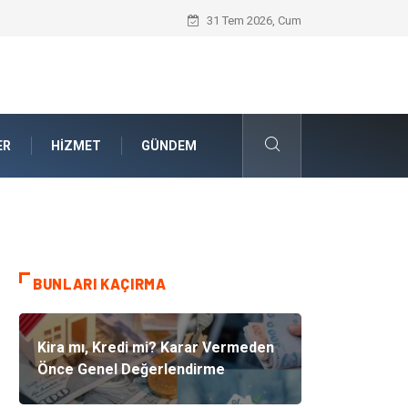
Güvenilir Chip Satışı: Dijital Masa Oyun
31 Tem 2026, Cum
ER
HIZMET
GÜNDEM
BUNLARI KAÇIRMA
Kira mı, Kredi mi? Karar Vermeden
Önce Genel Değerlendirme