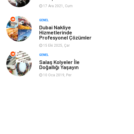
17 Ara 2021, Cum
Ev İşleri
Evlilik Rehberi
GENEL
Dubai Nakliye
Mobilya
göz sağlığı
Hizmetlerinde
Profesyonel Çözümler
Astroloji
Sigorta
15 Eki 2025, Çar
GENEL
Cam
Mermer
Salaş Kolyeler İle
Doğallığı Yaşayın
Bebek Giyim
Veteriner
10 Oca 2019, Per
oğlak burcu kadını
akne sorunu
Çadır
Yazı Tahtaları
Pet Malzemeleri