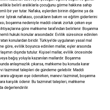
llikle belirli aralıklarla çocuğunu görme hakkına sahip
i bir yer tutar. Nafaka, eşlerden birinin diğerine ya da
. İştirak nafakası, çocukların bakım ve eğitim giderlerini
kası, boşanma nedeniyle maddi olarak zorluk çeken eşe
ve ihtiyaçlarına göre mahkeme tarafından belirlenir. Boşanma
mli hukuki konular arasındadır. Evlilik süresince edinilen
ratan konulardan biridir. Türkiye’de uygulanan yasal mal
jime göre, evlilik boyunca edinilen mallar, eşler arasında
ylaşımın dışında tutulur. Kişisel mallar, evlilik öncesinde
s veya bağış yoluyla kazanılan mallardır. Boşanma
usunda anlaşmazlık çıkarsa, mahkeme bu konuda karar
vi tazminat talepleri de gündeme gelebilir. Maddi
arara uğrayan eşe ödenirken, manevi tazminat, boşanma
ara karşılık ödenir. Bu tazminat talepleri, mahkeme
a değerlendirilir.