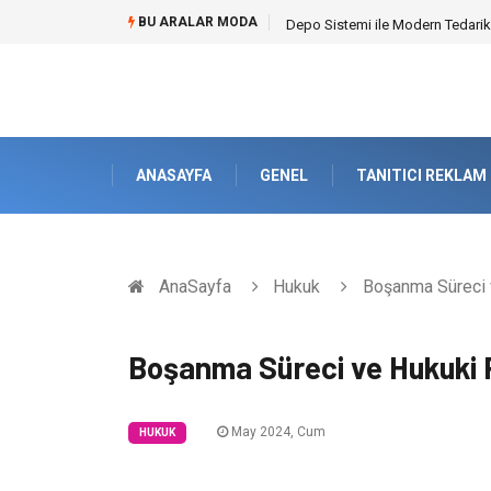
BU ARALAR MODA
Akrilik Boyama Seti ile Evinizde D
ANASAYFA
GENEL
TANITICI REKLAM
AnaSayfa
Hukuk
Boşanma Süreci 
Boşanma Süreci ve Hukuki 
May 2024, Cum
HUKUK