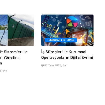
TEKNOLOJI & İNTERNET
it Sistemleri ile
İş Süreçleri ile Kurumsal
an Yönetimi
Operasyonların Dijital Evrimi
m
07 Tem 2026, Sal
6, Pts