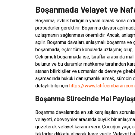
Boşanmada Velayet ve Nafa
Boşanma, evlilik birliğinin yasal olarak sona erdi
prosedürler gerektirir. Boşanma davası açılmad
uzlaşmanın sağlanması önemlidir. Ancak, anla
açılır. Boşanma davaları, anlaşmalı boşanma ve ç
boşanmada, eşler tüm konularda uzlaşmış olup, 
Çekişmeli boşanmada ise, taraflar arasında mal 
bulunur ve bu durumlar mahkeme tarafından kar
atanan bilirkişiler ve uzmanlar da devreye gireb
aşamasında hukuki danışmanlık almak, sürecin d
detaylı bilgi için
https://www.latifcembaran.co
Boşanma Sürecinde Mal Paylaşı
Boşanma davalarında en sık karşılaşılan sorunlar
velayeti, ebeveynler arasında büyük bir anlaşma
gözeterek velayet kararını verir. Çocuğun yaşı,
faktörler dikkate alınarak karar verilir. Velayet