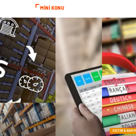
MİNİ KONU
EĞITIM & KARIY