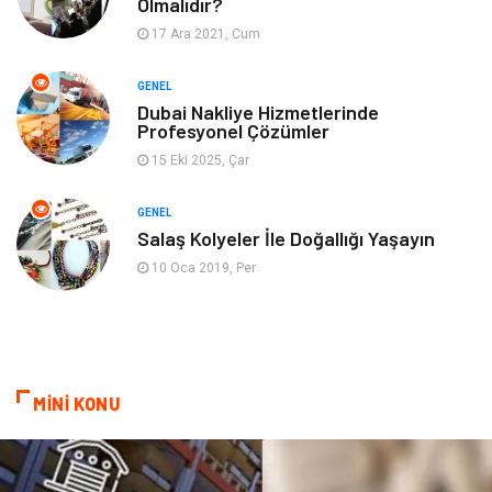
Olmalıdır?
17 Ara 2021, Cum
Finans& Ekonomi
Anne & Çocuk
GENEL
Genel Kültür
Emlak
Dubai Nakliye Hizmetlerinde
Profesyonel Çözümler
Ev İşleri
Evlilik Rehberi
15 Eki 2025, Çar
Mobilya
göz sağlığı
GENEL
Salaş Kolyeler İle Doğallığı Yaşayın
Astroloji
Sigorta
10 Oca 2019, Per
Cam
Mermer
Bebek Giyim
Veteriner
MİNİ KONU
oğlak burcu kadını
akne sorunu
Çadır
Yazı Tahtaları