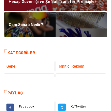
Hesap Güvenliği ve Şeffaf Transfer Prensipleri
Cam Sanatı Nedir?
KATEGORILER
Genel
Tanıtıcı Reklam
Teknoloji & İnternet
Sağlık
Eğitim & Kariyer
Hizmet
PAYLAŞ
Gündem
Hukuk
Facebook
X / Twitter
X