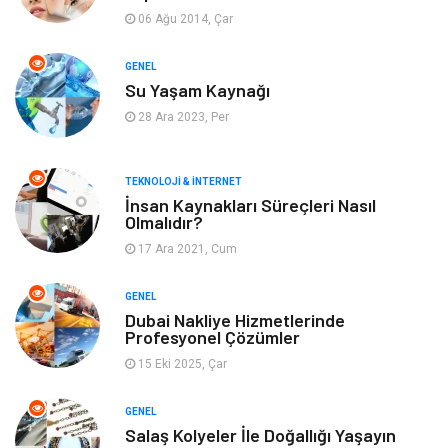
06 Ağu 2014, Çar
Yeme & İçme
Gıda
GENEL
Su Yaşam Kaynağı
Keyif & Hobi
Organizasyon
28 Ara 2023, Per
Müzik
Gençlik & Eğlence
TEKNOLOJI & İNTERNET
Gayrimenkul
Spor
İnsan Kaynakları Süreçleri Nasıl
Olmalıdır?
17 Ara 2021, Cum
Finans& Ekonomi
Anne & Çocuk
GENEL
Genel Kültür
Emlak
Dubai Nakliye Hizmetlerinde
Profesyonel Çözümler
Ev İşleri
Evlilik Rehberi
15 Eki 2025, Çar
Mobilya
göz sağlığı
GENEL
Salaş Kolyeler İle Doğallığı Yaşayın