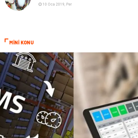
Astroloji
Sigorta
10 Oca 2019, Per
Cam
Mermer
Bebek Giyim
Veteriner
MİNİ KONU
oğlak burcu kadını
akne sorunu
Çadır
Yazı Tahtaları
Pet Malzemeleri