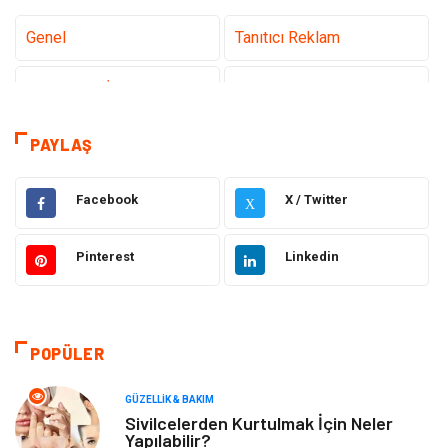
Genel
Tanıtıcı Reklam
Teknoloji & İnternet
Sağlık
Eğitim & Kariyer
Hizmet
PAYLAŞ
Gündem
Hukuk
Facebook
X / Twitter
X
Moda
Sağlıklı Yaşam
Pinterest
Linkedin
Güzellik & Bakım
Otomotiv
Bilgisayar & Yazılım
Tatil
POPÜLER
Makine
Dekorasyon
GÜZELLIK & BAKIM
Sivilcelerden Kurtulmak İçin Neler
Yapılabilir?
Giyim
Alışveriş