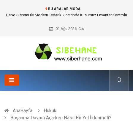
BU ARALAR MODA
Akrilik Boyama Seti ile Evinizde Dijitalden Uzak Bir Deşarj Alanı Tasarlayın
01 Ağu 2026, Cts
AnaSayfa
Hukuk
Boşanma Davası Açarken Nasıl Bir Yol İzlenmeli?