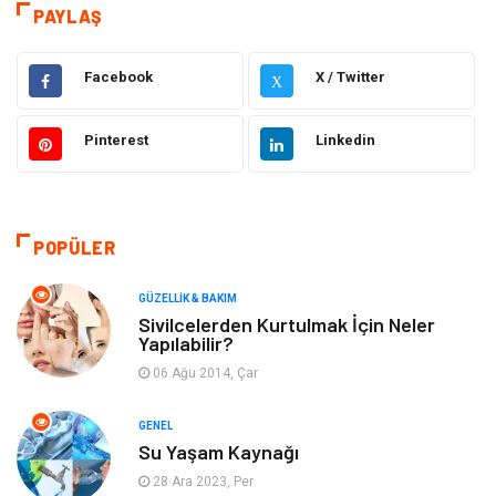
Eğitim & Kariyer
Hizmet
PAYLAŞ
Gündem
Hukuk
Facebook
X / Twitter
X
Moda
Sağlıklı Yaşam
Pinterest
Linkedin
Güzellik & Bakım
Otomotiv
Bilgisayar & Yazılım
Tatil
POPÜLER
Makine
Dekorasyon
GÜZELLIK & BAKIM
Sivilcelerden Kurtulmak İçin Neler
Yapılabilir?
Giyim
Alışveriş
06 Ağu 2014, Çar
Yeme & İçme
Gıda
GENEL
Su Yaşam Kaynağı
Keyif & Hobi
Organizasyon
28 Ara 2023, Per