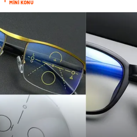
MİNİ KONU
oğlak burcu kadını
akne sorunu
Çadır
Yazı Tahtaları
Pet Malzemeleri