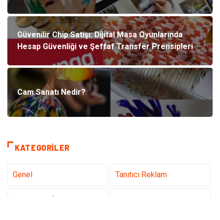
Güvenilir Chip Satışı: Dijital Masa Oyunlarında
Hesap Güvenliği ve Şeffaf Transfer Prensipleri
Cam Sanatı Nedir?
KATEGORILER
Genel
Tanıtıcı Reklam
Teknoloji & İnternet
Sağlık