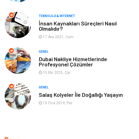
Müzik
Gençlik & Eğlence
TEKNOLOJI & İNTERNET
Gayrimenkul
Spor
İnsan Kaynakları Süreçleri Nasıl
Olmalıdır?
17 Ara 2021, Cum
Finans& Ekonomi
Anne & Çocuk
GENEL
Genel Kültür
Emlak
Dubai Nakliye Hizmetlerinde
Profesyonel Çözümler
Ev İşleri
Evlilik Rehberi
15 Eki 2025, Çar
Mobilya
göz sağlığı
GENEL
Salaş Kolyeler İle Doğallığı Yaşayın
Astroloji
Sigorta
10 Oca 2019, Per
Cam
Mermer
Bebek Giyim
Veteriner