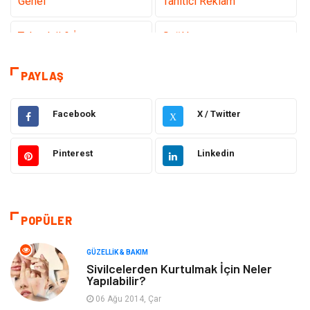
Genel
Tanıtıcı Reklam
Teknoloji & İnternet
Sağlık
Eğitim & Kariyer
Hizmet
PAYLAŞ
Gündem
Hukuk
Facebook
X / Twitter
X
Moda
Sağlıklı Yaşam
Pinterest
Linkedin
Güzellik & Bakım
Otomotiv
Bilgisayar & Yazılım
Tatil
POPÜLER
Makine
Dekorasyon
GÜZELLIK & BAKIM
Sivilcelerden Kurtulmak İçin Neler
Yapılabilir?
Giyim
Alışveriş
06 Ağu 2014, Çar