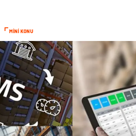
Cam
Mermer
Bebek Giyim
Veteriner
MİNİ KONU
oğlak burcu kadını
akne sorunu
Çadır
Yazı Tahtaları
Pet Malzemeleri