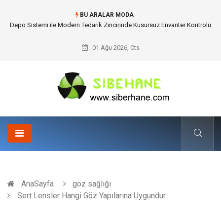
BU ARALAR MODA
Akrilik Boyama Seti ile Evinizde Dijitalden Uzak Bir Deşarj Alanı Tasarlayın
01 Ağu 2026, Cts
AnaSayfa
göz sağlığı
Sert Lensler Hangi Göz Yapılarına Uygundur