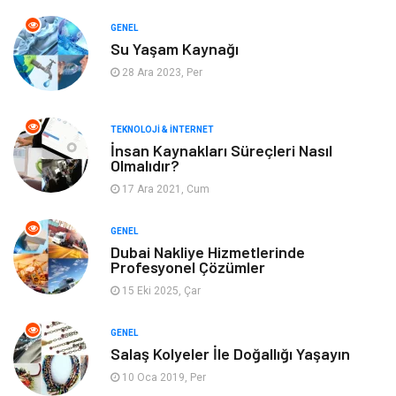
Yeme & İçme
Gıda
GENEL
Su Yaşam Kaynağı
Keyif & Hobi
Organizasyon
28 Ara 2023, Per
Müzik
Gençlik & Eğlence
TEKNOLOJI & İNTERNET
Gayrimenkul
Spor
İnsan Kaynakları Süreçleri Nasıl
Olmalıdır?
17 Ara 2021, Cum
Finans& Ekonomi
Anne & Çocuk
GENEL
Genel Kültür
Emlak
Dubai Nakliye Hizmetlerinde
Profesyonel Çözümler
Ev İşleri
Evlilik Rehberi
15 Eki 2025, Çar
Mobilya
göz sağlığı
GENEL
Salaş Kolyeler İle Doğallığı Yaşayın
Astroloji
Sigorta
10 Oca 2019, Per