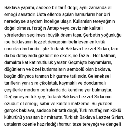
Baklava yapımı, sadece bir tarif değil, aynı zamanda el
emeği sanatıdır. Usta ellerde açılan hamurların her biri
neredeyse saydam inceliğe ulaşır. Kullanılan tereyağının
doğal olması, fıstığın Antep veya cevizinin kaliteli
yörelerden seçilmesi büyük önem taşır. Şerbetin yoğunluğu
ise baklavanın lezzet dengesini belirleyen en kritik
unsurlardan biridir. İşte Turkish Baklava Lezzet Sırları, tam
da bu detaylarda gizlidir: ne eksik, ne fazla… Her katman,
damakta kat kat mutluluk yaratır. Geçmişte bayramların,
düğünlerin ve özel kutlamaların sembolü olan baklava,
bugün dünyaca tanınan bir gurme tatlısıdır. Geleneksel
tariflerin yanı sıra çikolatalı, kaymaklı ve dondurmalı
çeşitlerle modern sofralarda da kendine yer bulmuştur.
Değişmeyen tek şey, Turkish Baklava Lezzet Sırlarının
özüdür: el emeği, sabır ve kaliteli malzeme. Bu yüzden
gerçek baklava, sadece bir tatlı değil, Türk mutfağının köklü
kültürünü yansıtan bir mirastır. Turkish Baklava Lezzet Sırları,
ustaların özenle hazırladığı hamur, taze tereyağı ve dengeli