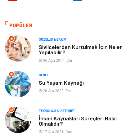
Güzellik & Bakım
Otomotiv
Bilgisayar & Yazılım
Tatil
POPÜLER
Makine
Dekorasyon
GÜZELLIK & BAKIM
Sivilcelerden Kurtulmak İçin Neler
Yapılabilir?
Giyim
Alışveriş
06 Ağu 2014, Çar
Yeme & İçme
Gıda
GENEL
Su Yaşam Kaynağı
Keyif & Hobi
Organizasyon
28 Ara 2023, Per
Müzik
Gençlik & Eğlence
TEKNOLOJI & İNTERNET
Gayrimenkul
Spor
İnsan Kaynakları Süreçleri Nasıl
Olmalıdır?
17 Ara 2021, Cum
Finans& Ekonomi
Anne & Çocuk