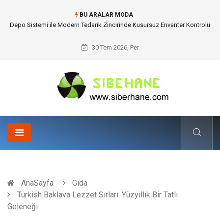
BU ARALAR MODA
Akrilik Boyama Seti ile Evinizde Dijitalden Uzak Bir Deşarj Alanı Tasarlayın
30 Tem 2026, Per
AnaSayfa
Gıda
Turkish Baklava Lezzet Sırları: Yüzyıllık Bir Tatlı
Geleneği