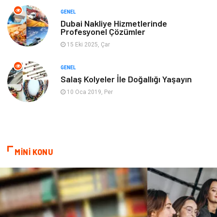
GENEL
Genel Kültür
Emlak
Dubai Nakliye Hizmetlerinde
Profesyonel Çözümler
Ev İşleri
Evlilik Rehberi
15 Eki 2025, Çar
Mobilya
göz sağlığı
GENEL
Salaş Kolyeler İle Doğallığı Yaşayın
Astroloji
Sigorta
10 Oca 2019, Per
Cam
Mermer
Bebek Giyim
Veteriner
MİNİ KONU
oğlak burcu kadını
akne sorunu
Çadır
Yazı Tahtaları
Pet Malzemeleri