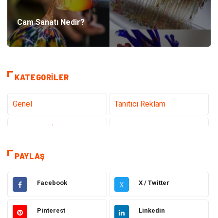
Cam Sanatı Nedir?
KATEGORILER
Genel
Tanıtıcı Reklam
Teknoloji & İnternet
Sağlık
Eğitim & Kariyer
Hizmet
PAYLAŞ
Gündem
Hukuk
Facebook
X / Twitter
X
Moda
Sağlıklı Yaşam
Pinterest
Linkedin