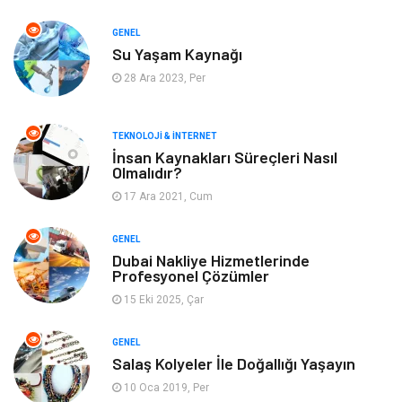
Yeme & İçme
Gıda
GENEL
Su Yaşam Kaynağı
Keyif & Hobi
Organizasyon
28 Ara 2023, Per
Müzik
Gençlik & Eğlence
TEKNOLOJI & İNTERNET
Gayrimenkul
Spor
İnsan Kaynakları Süreçleri Nasıl
Olmalıdır?
17 Ara 2021, Cum
Finans& Ekonomi
Anne & Çocuk
GENEL
Genel Kültür
Emlak
Dubai Nakliye Hizmetlerinde
Profesyonel Çözümler
Ev İşleri
Evlilik Rehberi
15 Eki 2025, Çar
Mobilya
göz sağlığı
GENEL
Salaş Kolyeler İle Doğallığı Yaşayın
Astroloji
Sigorta
10 Oca 2019, Per