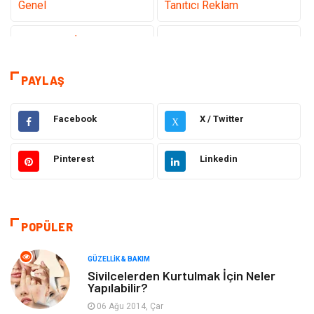
Genel
Tanıtıcı Reklam
Teknoloji & İnternet
Sağlık
Eğitim & Kariyer
Hizmet
PAYLAŞ
Gündem
Hukuk
Facebook
X / Twitter
X
Moda
Sağlıklı Yaşam
Pinterest
Linkedin
Güzellik & Bakım
Otomotiv
Bilgisayar & Yazılım
Tatil
POPÜLER
Makine
Dekorasyon
GÜZELLIK & BAKIM
Sivilcelerden Kurtulmak İçin Neler
Yapılabilir?
Giyim
Alışveriş
06 Ağu 2014, Çar