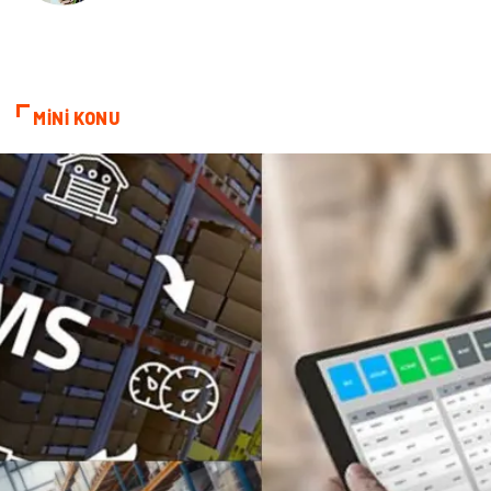
Cam
Mermer
Bebek Giyim
Veteriner
MİNİ KONU
oğlak burcu kadını
akne sorunu
Çadır
Yazı Tahtaları
Pet Malzemeleri