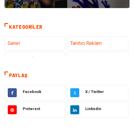
KATEGORILER
Genel
Tanıtıcı Reklam
Teknoloji & İnternet
Sağlık
Eğitim & Kariyer
Hizmet
PAYLAŞ
Gündem
Hukuk
Facebook
X / Twitter
X
Moda
Sağlıklı Yaşam
Pinterest
Linkedin
Güzellik & Bakım
Otomotiv