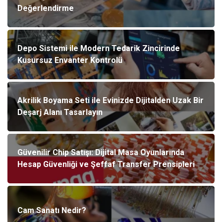
Değerlendirme
Depo Sistemi ile Modern Tedarik Zincirinde
Kusursuz Envanter Kontrolü
Akrilik Boyama Seti ile Evinizde Dijitalden Uzak Bir
Deşarj Alanı Tasarlayın
Güvenilir Chip Satışı: Dijital Masa Oyunlarında
Hesap Güvenliği ve Şeffaf Transfer Prensipleri
Cam Sanatı Nedir?