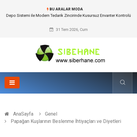
BU ARALAR MODA
Akrilik Boyama Seti ile Evinizde Dijitalden Uzak Bir Deşarj Alanı Tasarlayın
31 Tem 2026, Cum
AnaSayfa
Genel
Papağan Kuşlarının Beslenme İhtiyaçları ve Diyetleri