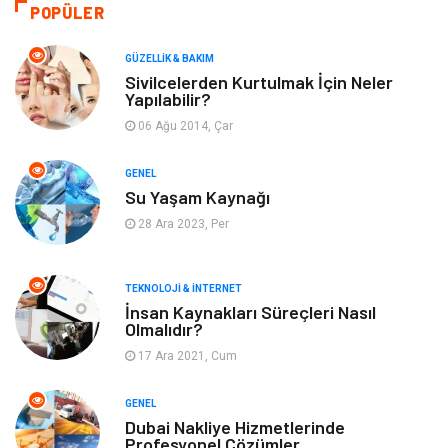
Bilgisayar & Yazılım
Tatil
POPÜLER
Makine
Dekorasyon
GÜZELLIK & BAKIM
Sivilcelerden Kurtulmak İçin Neler
Yapılabilir?
Giyim
Alışveriş
06 Ağu 2014, Çar
Yeme & İçme
Gıda
GENEL
Su Yaşam Kaynağı
Keyif & Hobi
Organizasyon
28 Ara 2023, Per
Müzik
Gençlik & Eğlence
TEKNOLOJI & İNTERNET
Gayrimenkul
Spor
İnsan Kaynakları Süreçleri Nasıl
Olmalıdır?
17 Ara 2021, Cum
Finans& Ekonomi
Anne & Çocuk
GENEL
Genel Kültür
Emlak
Dubai Nakliye Hizmetlerinde
Profesyonel Çözümler