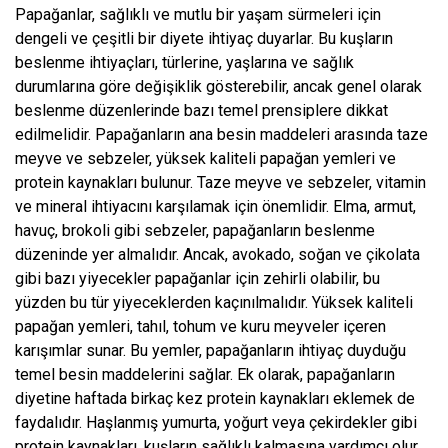
Papağanlar, sağlıklı ve mutlu bir yaşam sürmeleri için
dengeli ve çeşitli bir diyete ihtiyaç duyarlar. Bu kuşların
beslenme ihtiyaçları, türlerine, yaşlarına ve sağlık
durumlarına göre değişiklik gösterebilir, ancak genel olarak
beslenme düzenlerinde bazı temel prensiplere dikkat
edilmelidir. Papağanların ana besin maddeleri arasında taze
meyve ve sebzeler, yüksek kaliteli papağan yemleri ve
protein kaynakları bulunur. Taze meyve ve sebzeler, vitamin
ve mineral ihtiyacını karşılamak için önemlidir. Elma, armut,
havuç, brokoli gibi sebzeler, papağanların beslenme
düzeninde yer almalıdır. Ancak, avokado, soğan ve çikolata
gibi bazı yiyecekler papağanlar için zehirli olabilir, bu
yüzden bu tür yiyeceklerden kaçınılmalıdır. Yüksek kaliteli
papağan yemleri, tahıl, tohum ve kuru meyveler içeren
karışımlar sunar. Bu yemler, papağanların ihtiyaç duyduğu
temel besin maddelerini sağlar. Ek olarak, papağanların
diyetine haftada birkaç kez protein kaynakları eklemek de
faydalıdır. Haşlanmış yumurta, yoğurt veya çekirdekler gibi
protein kaynakları, kuşların sağlıklı kalmasına yardımcı olur.