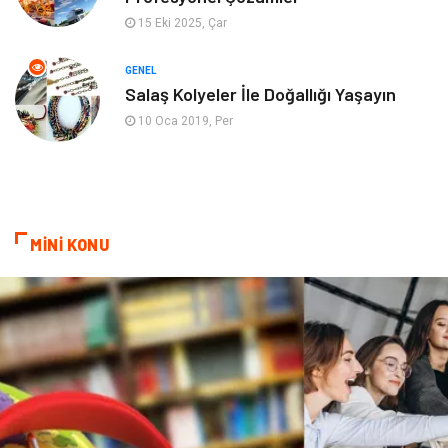
Ev İşleri
Evlilik Rehberi
15 Eki 2025, Çar
Mobilya
göz sağlığı
GENEL
Salaş Kolyeler İle Doğallığı Yaşayın
Astroloji
Sigorta
10 Oca 2019, Per
Cam
Mermer
Bebek Giyim
Veteriner
MİNİ KONU
oğlak burcu kadını
akne sorunu
Çadır
Yazı Tahtaları
Pet Malzemeleri