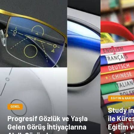
EĞITIM & KARIY
GENEL
Study i
Progresif Gözlük ve Yaşla
ile Küre
Gelen Görüş İhtiyaçlarına
Eğitim 