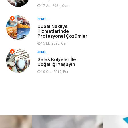
17 Ara 2021, Cum
Ev İşleri
Evlilik Rehberi
GENEL
Dubai Nakliye
Mobilya
göz sağlığı
Hizmetlerinde
Profesyonel Çözümler
Astroloji
Sigorta
15 Eki 2025, Çar
GENEL
Cam
Mermer
Salaş Kolyeler İle
Doğallığı Yaşayın
Bebek Giyim
Veteriner
10 Oca 2019, Per
oğlak burcu kadını
akne sorunu
Çadır
Yazı Tahtaları
Pet Malzemeleri