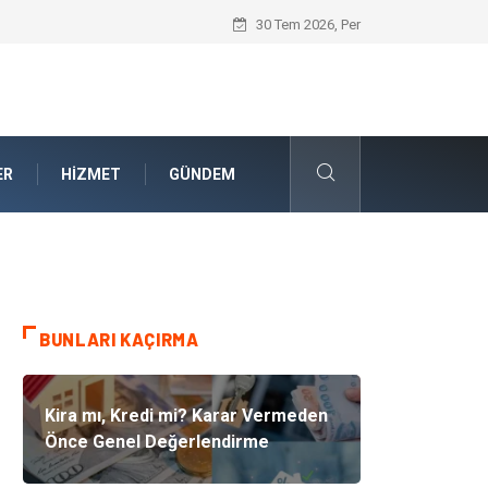
Güvenilir Chip Satışı: Dijital Masa Oyun
30 Tem 2026, Per
ER
HIZMET
GÜNDEM
BUNLARI KAÇIRMA
Kira mı, Kredi mi? Karar Vermeden
Önce Genel Değerlendirme