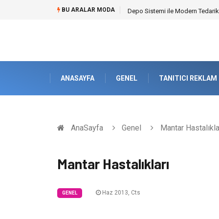
BU ARALAR MODA
Akrilik Boyama Seti ile Evinizde D
ANASAYFA
GENEL
TANITICI REKLAM
AnaSayfa
Genel
Mantar Hastalıkla
Mantar Hastalıkları
Haz 2013, Cts
GENEL