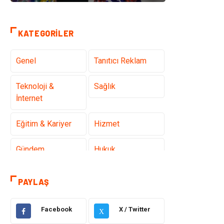
KATEGORILER
Genel
Tanıtıcı Reklam
Teknoloji &
Sağlık
İnternet
Eğitim & Kariyer
Hizmet
Gündem
Hukuk
Moda
Sağlıklı Yaşam
PAYLAŞ
Güzellik & Bakım
Otomotiv
Facebook
X / Twitter
X