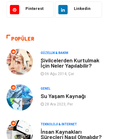
Bilgisayar &
Tatil
Yazılım
Pinterest
Linkedin
Makine
Dekorasyon
POPÜLER
Giyim
Alışveriş
GÜZELLIK & BAKIM
Yeme & İçme
Gıda
Sivilcelerden Kurtulmak
İçin Neler Yapılabilir?
Keyif & Hobi
Organizasyon
06 Ağu 2014, Çar
Müzik
Gençlik & Eğlence
GENEL
Su Yaşam Kaynağı
Gayrimenkul
Spor
28 Ara 2023, Per
Finans& Ekonomi
Anne & Çocuk
TEKNOLOJI & İNTERNET
İnsan Kaynakları
Genel Kültür
Emlak
Süreçleri Nasıl Olmalıdır?