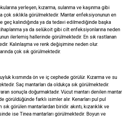
dokularına yerleşen, kızarma, sulanma ve kaşınma gibi
mda çok sıklıkla görülmektedir. Mantar enfeksiyonunun en
de geç kalındığında ya da tedavi edilmediğinde başka
ltihaplanma ya da selükoit gibi cilt enfeksiyonlarına neden
nunun ilerlemiş hallerinde görülmektedir. En sık rastlanan
tedir. Kalınlaşma ve renk değişimine neden olur.
larında çok sık görülmektedir.
e uyluk kısmında ön ve iç cephede görülür. Kızarma ve su
ektedir. Saç mantarları da oldukça sık görülmektedir.
varan sonuçla doğurmaktadır. Vücut mantarı denilen mantar
de görüldüğünde farklı isimler alır. Kenarları pul pul
 sık görülen mantarlardan biridir. akıntı, kızarıklık ve
lgesinde ise Tinea mantarları görülmektedir. Boyun ve