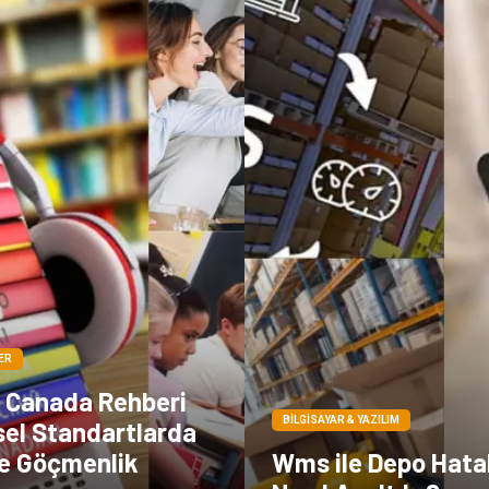
ER
n Canada Rehberi
BILGISAYAR & YAZILIM
sel Standartlarda
ve Göçmenlik
Wms ile Depo Hatal