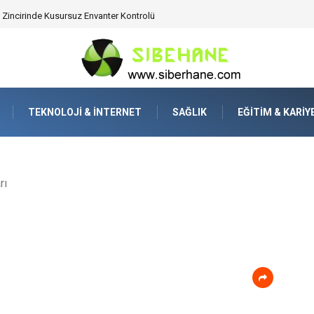
ijitalden Uzak Bir Deşarj Alanı Tasarlayın
TEKNOLOJI & İNTERNET
SAĞLIK
EĞITIM & KARIY
rı