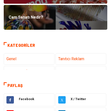
Cam Sanatı Nedir?
KATEGORILER
Genel
Tanıtıcı Reklam
Teknoloji & İnternet
Sağlık
Eğitim & Kariyer
Hizmet
PAYLAŞ
Gündem
Hukuk
Facebook
X / Twitter
X
Moda
Sağlıklı Yaşam