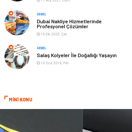
17 Ara 2021, Cum
Finans& Ekonomi
Anne & Çocuk
GENEL
Genel Kültür
Emlak
Dubai Nakliye Hizmetlerinde
Profesyonel Çözümler
Ev İşleri
Evlilik Rehberi
15 Eki 2025, Çar
Mobilya
göz sağlığı
GENEL
Salaş Kolyeler İle Doğallığı Yaşayın
Astroloji
Sigorta
10 Oca 2019, Per
Cam
Mermer
Bebek Giyim
Veteriner
MİNİ KONU
oğlak burcu kadını
akne sorunu
Çadır
Yazı Tahtaları