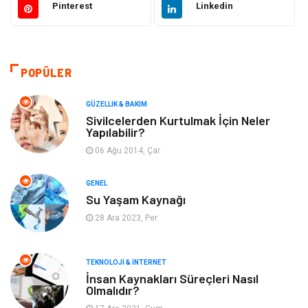
Pinterest
Linkedin
Güzellik & Bakım
Otomotiv
Bilgisayar & Yazılım
Tatil
POPÜLER
Makine
Dekorasyon
GÜZELLIK & BAKIM
Sivilcelerden Kurtulmak İçin Neler
Yapılabilir?
Giyim
Alışveriş
06 Ağu 2014, Çar
Yeme & İçme
Gıda
GENEL
Su Yaşam Kaynağı
Keyif & Hobi
Organizasyon
28 Ara 2023, Per
Müzik
Gençlik & Eğlence
TEKNOLOJI & İNTERNET
Gayrimenkul
Spor
İnsan Kaynakları Süreçleri Nasıl
Olmalıdır?