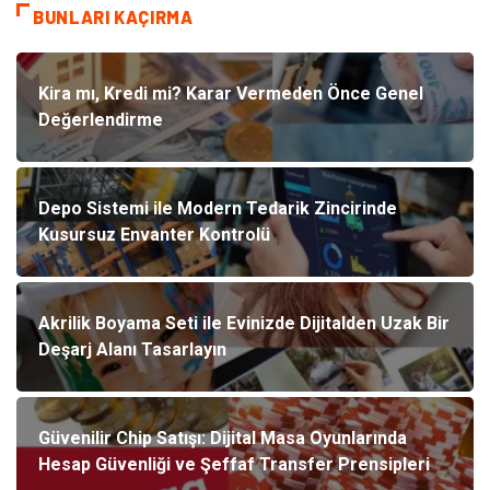
BUNLARI KAÇIRMA
Kira mı, Kredi mi? Karar Vermeden Önce Genel
Değerlendirme
Depo Sistemi ile Modern Tedarik Zincirinde
Kusursuz Envanter Kontrolü
Akrilik Boyama Seti ile Evinizde Dijitalden Uzak Bir
Deşarj Alanı Tasarlayın
Güvenilir Chip Satışı: Dijital Masa Oyunlarında
Hesap Güvenliği ve Şeffaf Transfer Prensipleri