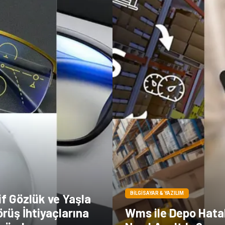
BILGISAYAR & YAZILIM
f Gözlük ve Yaşla
rüş İhtiyaçlarına
Wms ile Depo Hatal