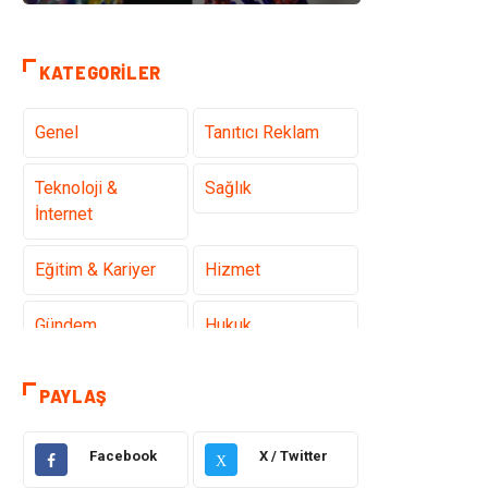
KATEGORILER
Genel
Tanıtıcı Reklam
Teknoloji &
Sağlık
İnternet
Eğitim & Kariyer
Hizmet
Gündem
Hukuk
Moda
Sağlıklı Yaşam
PAYLAŞ
Güzellik & Bakım
Otomotiv
Facebook
X / Twitter
X