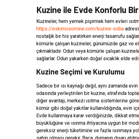
Kuzine ile Evde Konforlu Bi
Kuzineler, hem yemek pişirmek hem evleri ısıtmak
https://eskimosomine.com/kuzine-soba
adresin
nostaljik bir his yaratırken enerji tasarrufu sağ
kömürle çalışan kuzineler, günümüzde gaz ve ele
çıkmaktadır. Odun veya kömürle çalışan kuzineler,
sağlarlar. Odun yakarken doğal sıcaklık elde edi
Kuzine Seçimi ve Kurulumu
Sadece bir ısı kaynağı değil, aynı zamanda evin 
odasında yerleştirilen bir kuzine, etrafında toplan
diğer avantajı, merkezi ısıtma sistemlerine göre
kömür gibi doğal yakıtlar kullanıldığında, evin 
Evde kullanmaya karar verdiğinizde, dikkat etmen
büyüklüğüne ve ısınma ihtiyacına uygun bir mod
gereksiz enerji tüketimine ve fazla ısınmaya yol 
sahip olması gerekir. Baca, dumanın dışarı atılm