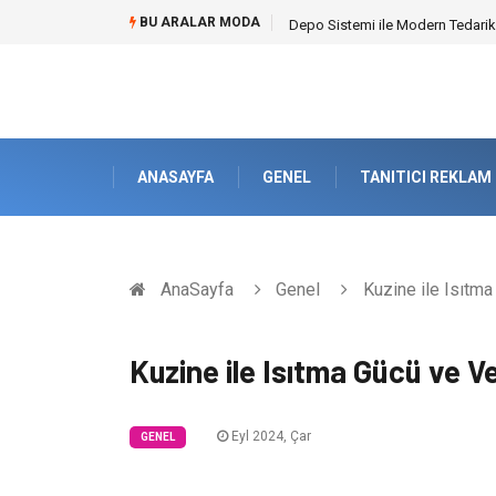
BU ARALAR MODA
Akrilik Boyama Seti ile Evinizde D
ANASAYFA
GENEL
TANITICI REKLAM
AnaSayfa
Genel
Kuzine ile Isıtma 
Kuzine ile Isıtma Gücü ve Ver
Eyl 2024, Çar
GENEL