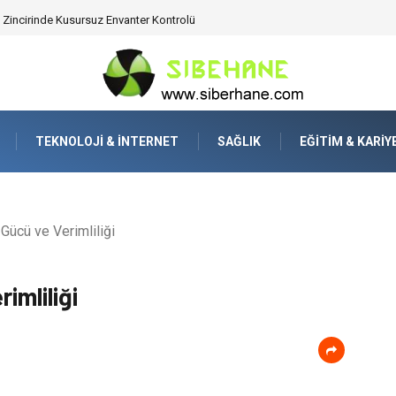
ijitalden Uzak Bir Deşarj Alanı Tasarlayın
TEKNOLOJI & İNTERNET
SAĞLIK
EĞITIM & KARIY
Gücü ve Verimliliği
imliliği