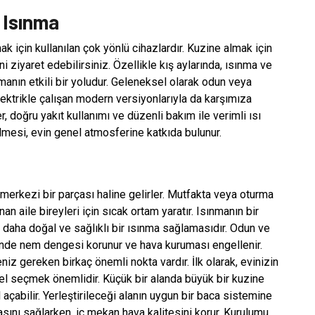
r Isınma
 için kullanılan çok yönlü cihazlardır. Kuzine almak için
i ziyaret edebilirsiniz. Özellikle kış aylarında, ısınma ve
lamanın etkili bir yoludur. Geleneksel olarak odun veya
ktrikle çalışan modern versiyonlarıyla da karşımıza
 doğru yakıt kullanımı ve düzenli bakım ile verimli ısı
lmesi, evin genel atmosferine katkıda bulunur.
merkezi bir parçası haline gelirler. Mutfakta veya oturma
an aile bireyleri için sıcak ortam yaratır. Isınmanın bir
 daha doğal ve sağlıklı bir ısınma sağlamasıdır. Odun ve
içinde nem dengesi korunur ve hava kuruması engellenir.
iz gereken birkaç önemli nokta vardır. İlk olarak, evinizin
el seçmek önemlidir. Küçük bir alanda büyük bir kuzine
açabilir. Yerleştirileceği alanın uygun bir baca sistemine
asını sağlarken, iç mekan hava kalitesini korur. Kurulumu