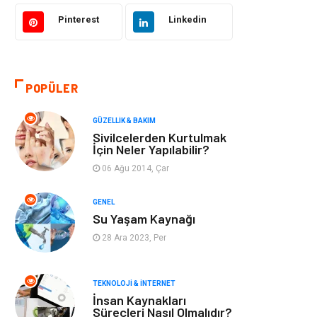
Bilgisayar &
Tatil
Yazılım
Pinterest
Linkedin
Makine
Dekorasyon
POPÜLER
Giyim
Alışveriş
GÜZELLIK & BAKIM
Yeme & İçme
Gıda
Sivilcelerden Kurtulmak
İçin Neler Yapılabilir?
Keyif & Hobi
Organizasyon
06 Ağu 2014, Çar
Müzik
Gençlik & Eğlence
GENEL
Su Yaşam Kaynağı
Gayrimenkul
Spor
28 Ara 2023, Per
Finans& Ekonomi
Anne & Çocuk
TEKNOLOJI & İNTERNET
İnsan Kaynakları
Genel Kültür
Emlak
Süreçleri Nasıl Olmalıdır?