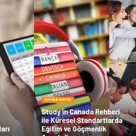
EĞITIM & KARIYER
Study in Canada Rehberi
ile Küresel Standartlarda
arı
Eğitim ve Göçmenlik