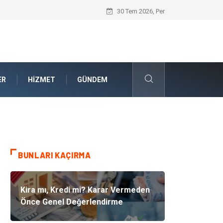
Güvenilir Chip Satışı: Dijital Masa Oyun
30 Tem 2026, Per
ER
HIZMET
GÜNDEM
BUNLARI KAÇIRMA
Kira mı, Kredi mi? Karar Vermeden
Önce Genel Değerlendirme