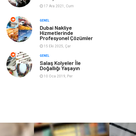
17 Ara 2021, Cum
Ev İşleri
Evlilik Rehberi
GENEL
Dubai Nakliye
Mobilya
göz sağlığı
Hizmetlerinde
Profesyonel Çözümler
Astroloji
Sigorta
15 Eki 2025, Çar
GENEL
Cam
Mermer
Salaş Kolyeler İle
Doğallığı Yaşayın
Bebek Giyim
Veteriner
10 Oca 2019, Per
oğlak burcu kadını
akne sorunu
Çadır
Yazı Tahtaları
Pet Malzemeleri