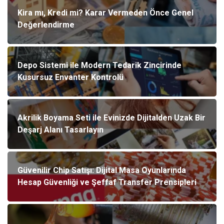
Kira mı, Kredi mi? Karar Vermeden Önce Genel
Değerlendirme
Depo Sistemi ile Modern Tedarik Zincirinde
Kusursuz Envanter Kontrolü
Akrilik Boyama Seti ile Evinizde Dijitalden Uzak Bir
Deşarj Alanı Tasarlayın
Güvenilir Chip Satışı: Dijital Masa Oyunlarında
Hesap Güvenliği ve Şeffaf Transfer Prensipleri