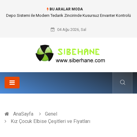
BU ARALAR MODA
Akrilik Boyama Seti ile Evinizde Dijitalden Uzak Bir Deşarj Alanı Tasarlayın
04 Ağu 2026, Sal
AnaSayfa
Genel
Kız Çocuk Elbise Çeşitleri ve Fiyatları