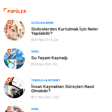
Bilgisayar & Yazılım
Tatil
POPÜLER
Makine
Dekorasyon
GÜZELLIK & BAKIM
Sivilcelerden Kurtulmak İçin Neler
Yapılabilir?
Giyim
Alışveriş
06 Ağu 2014, Çar
Yeme & İçme
Gıda
GENEL
Su Yaşam Kaynağı
Keyif & Hobi
Organizasyon
28 Ara 2023, Per
Müzik
Gençlik & Eğlence
TEKNOLOJI & İNTERNET
Gayrimenkul
Spor
İnsan Kaynakları Süreçleri Nasıl
Olmalıdır?
17 Ara 2021, Cum
Finans& Ekonomi
Anne & Çocuk
GENEL
Genel Kültür
Emlak