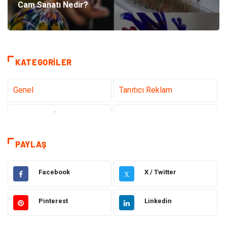
Cam Sanatı Nedir?
KATEGORILER
Genel
Tanıtıcı Reklam
Teknoloji & İnternet
Sağlık
Eğitim & Kariyer
Hizmet
PAYLAŞ
Gündem
Hukuk
Facebook
X / Twitter
X
Moda
Sağlıklı Yaşam
Pinterest
Linkedin
Güzellik & Bakım
Otomotiv