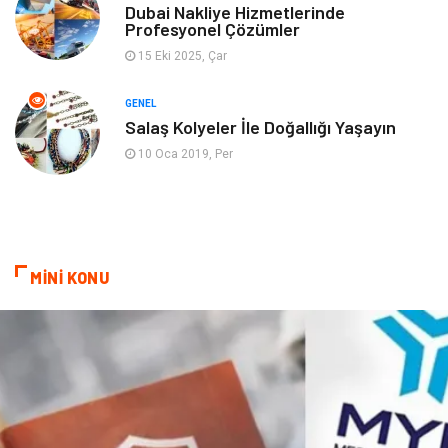
Dubai Nakliye Hizmetlerinde
Profesyonel Çözümler
Ev İşleri
Evlilik Rehberi
15 Eki 2025, Çar
Mobilya
göz sağlığı
GENEL
Salaş Kolyeler İle Doğallığı Yaşayın
Astroloji
Sigorta
10 Oca 2019, Per
Cam
Mermer
Bebek Giyim
Veteriner
MİNİ KONU
oğlak burcu kadını
akne sorunu
Çadır
Yazı Tahtaları
Pet Malzemeleri