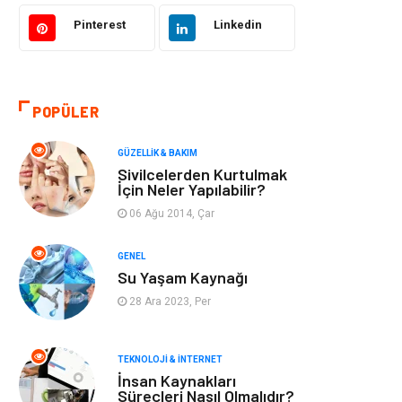
Bilgisayar &
Tatil
Yazılım
Pinterest
Linkedin
Makine
Dekorasyon
POPÜLER
Giyim
Alışveriş
GÜZELLIK & BAKIM
Yeme & İçme
Gıda
Sivilcelerden Kurtulmak
İçin Neler Yapılabilir?
Keyif & Hobi
Organizasyon
06 Ağu 2014, Çar
Müzik
Gençlik & Eğlence
GENEL
Su Yaşam Kaynağı
Gayrimenkul
Spor
28 Ara 2023, Per
Finans& Ekonomi
Anne & Çocuk
TEKNOLOJI & İNTERNET
İnsan Kaynakları
Genel Kültür
Emlak
Süreçleri Nasıl Olmalıdır?