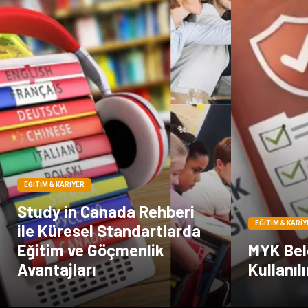
EĞITIM & KARIYER
Study in Canada Rehberi
EĞITIM & KARIY
ile Küresel Standartlarda
Eğitim ve Göçmenlik
MYK Belg
Avantajları
Kullanılı