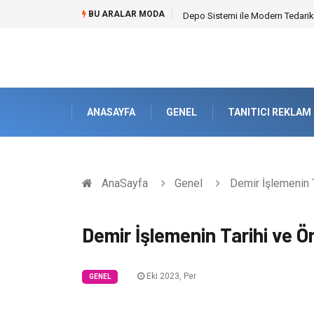
BU ARALAR MODA
Akrilik Boyama Seti ile Evinizde D
ANASAYFA
GENEL
TANITICI REKLAM
AnaSayfa
Genel
Demir İşlemenin 
Demir İşlemenin Tarihi ve 
Eki 2023, Per
GENEL