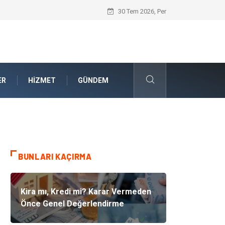
Güvenilir Chip Satışı: Dijital Masa Oyun
30 Tem 2026, Per
ER
HIZMET
GÜNDEM
BUNLARI KAÇIRMA
Kira mı, Kredi mi? Karar Vermeden
Önce Genel Değerlendirme