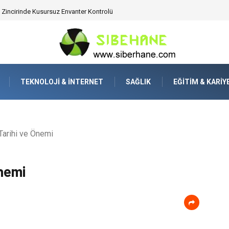
ijitalden Uzak Bir Deşarj Alanı Tasarlayın
TEKNOLOJI & İNTERNET
SAĞLIK
EĞITIM & KARIY
Tarihi ve Önemi
Önemi