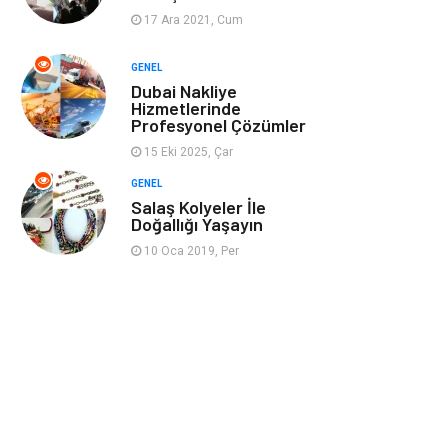
17 Ara 2021, Cum
Ev İşleri
Evlilik Rehberi
GENEL
Dubai Nakliye
Mobilya
göz sağlığı
Hizmetlerinde
Profesyonel Çözümler
Astroloji
Sigorta
15 Eki 2025, Çar
GENEL
Cam
Mermer
Salaş Kolyeler İle
Doğallığı Yaşayın
Bebek Giyim
Veteriner
10 Oca 2019, Per
oğlak burcu kadını
akne sorunu
Çadır
Yazı Tahtaları
Pet Malzemeleri