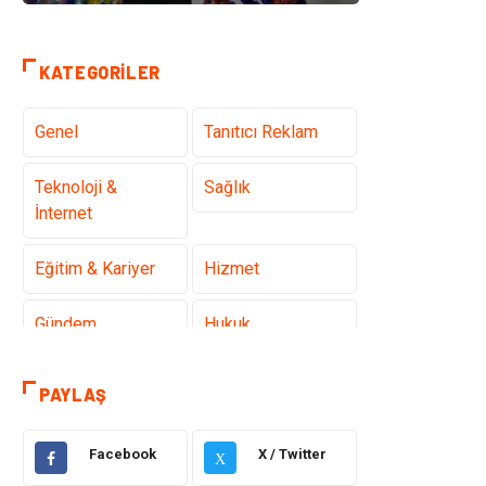
KATEGORILER
Genel
Tanıtıcı Reklam
Teknoloji &
Sağlık
İnternet
Eğitim & Kariyer
Hizmet
Gündem
Hukuk
Moda
Sağlıklı Yaşam
PAYLAŞ
Güzellik & Bakım
Otomotiv
Facebook
X / Twitter
X