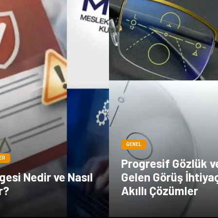
GENEL
ER
Progresif Gözlük v
esi Nedir ve Nasıl
Gelen Görüş İhtiya
r?
Akıllı Çözümler