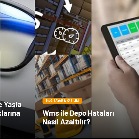
BILGISAYAR & YAZILIM
e Yaşla
çlarına
Wms ile Depo Hataları
Nasıl Azaltılır?