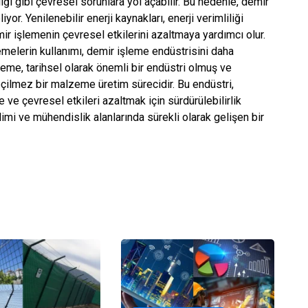
iliği gibi çevresel sorunlara yol açabilir. Bu nedenle, demir
or. Yenilenebilir enerji kaynakları, enerji verimliliği
r işlemenin çevresel etkilerini azaltmaya yardımcı olur.
emelerin kullanımı, demir işleme endüstrisini daha
şleme, tarihsel olarak önemli bir endüstri olmuş ve
ilmez bir malzeme üretim sürecidir. Bu endüstri,
e ve çevresel etkileri azaltmak için sürdürülebilirlik
mi ve mühendislik alanlarında sürekli olarak gelişen bir