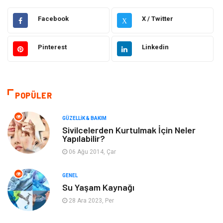
Gündem
Hukuk
Facebook
X / Twitter
X
Moda
Sağlıklı Yaşam
Pinterest
Linkedin
Güzellik & Bakım
Otomotiv
Bilgisayar & Yazılım
Tatil
POPÜLER
Makine
Dekorasyon
GÜZELLIK & BAKIM
Sivilcelerden Kurtulmak İçin Neler
Yapılabilir?
Giyim
Alışveriş
06 Ağu 2014, Çar
Yeme & İçme
Gıda
GENEL
Su Yaşam Kaynağı
Keyif & Hobi
Organizasyon
28 Ara 2023, Per
Müzik
Gençlik & Eğlence