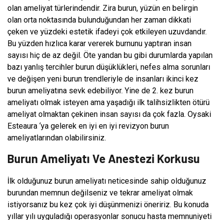
olan ameliyat türlerindendir. Zira burun, yüzün en belirgin
olan orta noktasında bulunduğundan her zaman dikkati
çeken ve yüzdeki estetik ifadeyi çok etkileyen uzuvdandır.
Bu yüzden hızlıca karar vererek burnunu yaptıran insan
sayısı hiç de az değil. Öte yandan bu gibi durumlarda yapılan
bazı yanlış tercihler burun düşüklükleri, nefes alma sorunları
ve değişen yeni burun trendleriyle de insanları ikinci kez
burun ameliyatına sevk edebiliyor. Yine de 2. kez burun
ameliyatı olmak isteyen ama yaşadığı ilk talihsizlikten ötürü
ameliyat olmaktan çekinen insan sayısı da çok fazla. Oysaki
Esteaura ‘ya gelerek en iyi en iyi revizyon burun
ameliyatlarından olabilirsiniz.
Burun Ameliyatı Ve Anestezi Korkusu
İlk olduğunuz burun ameliyatı neticesinde sahip olduğunuz
burundan memnun değilseniz ve tekrar ameliyat olmak
istiyorsanız bu kez çok iyi düşünmenizi öneririz. Bu konuda
yıllar yılı uyguladığı operasyonlar sonucu hasta memnuniyeti