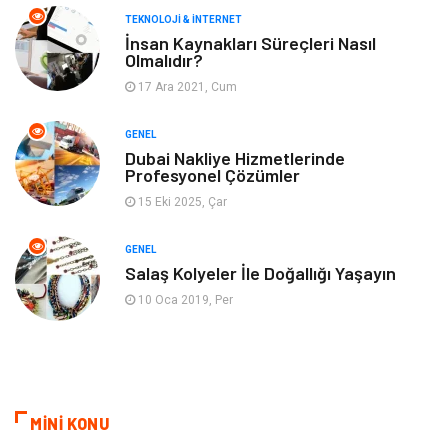
TEKNOLOJI & İNTERNET
Gayrimenkul
Spor
İnsan Kaynakları Süreçleri Nasıl
Olmalıdır?
17 Ara 2021, Cum
Finans& Ekonomi
Anne & Çocuk
GENEL
Genel Kültür
Emlak
Dubai Nakliye Hizmetlerinde
Profesyonel Çözümler
Ev İşleri
Evlilik Rehberi
15 Eki 2025, Çar
Mobilya
göz sağlığı
GENEL
Salaş Kolyeler İle Doğallığı Yaşayın
Astroloji
Sigorta
10 Oca 2019, Per
Cam
Mermer
Bebek Giyim
Veteriner
MİNİ KONU
oğlak burcu kadını
akne sorunu