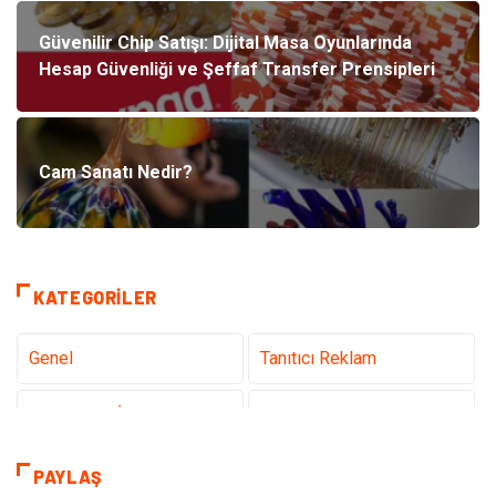
Güvenilir Chip Satışı: Dijital Masa Oyunlarında
Hesap Güvenliği ve Şeffaf Transfer Prensipleri
Cam Sanatı Nedir?
KATEGORILER
Genel
Tanıtıcı Reklam
Teknoloji & İnternet
Sağlık
Eğitim & Kariyer
Hizmet
PAYLAŞ