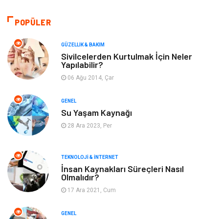
Bilgisayar & Yazılım
Tatil
POPÜLER
Makine
Dekorasyon
GÜZELLIK & BAKIM
Sivilcelerden Kurtulmak İçin Neler
Yapılabilir?
Giyim
Alışveriş
06 Ağu 2014, Çar
Yeme & İçme
Gıda
GENEL
Su Yaşam Kaynağı
Keyif & Hobi
Organizasyon
28 Ara 2023, Per
Müzik
Gençlik & Eğlence
TEKNOLOJI & İNTERNET
Gayrimenkul
Spor
İnsan Kaynakları Süreçleri Nasıl
Olmalıdır?
17 Ara 2021, Cum
Finans& Ekonomi
Anne & Çocuk
GENEL
Genel Kültür
Emlak