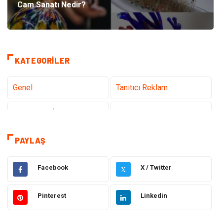
Cam Sanatı Nedir?
KATEGORILER
Genel
Tanıtıcı Reklam
Teknoloji & İnternet
Sağlık
Eğitim & Kariyer
Hizmet
PAYLAŞ
Gündem
Hukuk
Facebook
X / Twitter
X
Moda
Sağlıklı Yaşam
Pinterest
Linkedin
Güzellik & Bakım
Otomotiv