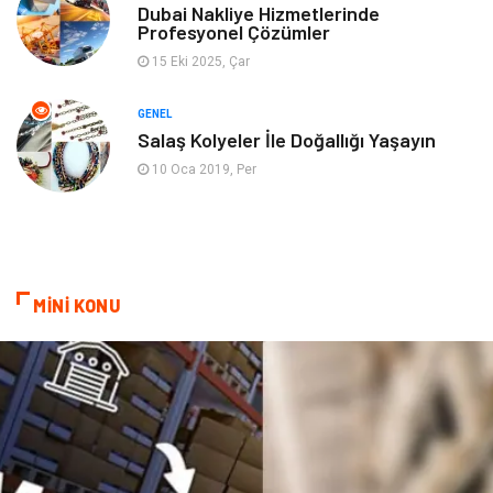
Dubai Nakliye Hizmetlerinde
Profesyonel Çözümler
Ev İşleri
Evlilik Rehberi
15 Eki 2025, Çar
Mobilya
göz sağlığı
GENEL
Salaş Kolyeler İle Doğallığı Yaşayın
Astroloji
Sigorta
10 Oca 2019, Per
Cam
Mermer
Bebek Giyim
Veteriner
MİNİ KONU
oğlak burcu kadını
akne sorunu
Çadır
Yazı Tahtaları
Pet Malzemeleri