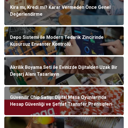
Kira mı, Kredi mi? Karar Vermeden Önce Genel
Değerlendirme
Depo Sistemi ile Modern Tedarik Zincirinde
Kusursuz Envanter Kontrolü
Akrilik Boyama Seti ile Evinizde Dijitalden Uzak Bir
Deşarj Alanı Tasarlayın
Güvenilir Chip Satışı: Dijital Masa Oyunlarında
Hesap Güvenliği ve Şeffaf Transfer Prensipleri