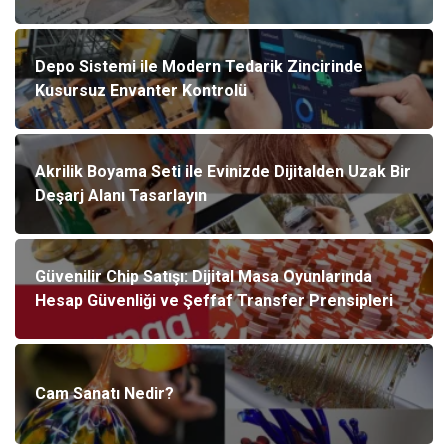
Depo Sistemi ile Modern Tedarik Zincirinde
Kusursuz Envanter Kontrolü
Akrilik Boyama Seti ile Evinizde Dijitalden Uzak Bir
Deşarj Alanı Tasarlayın
Güvenilir Chip Satışı: Dijital Masa Oyunlarında
Hesap Güvenliği ve Şeffaf Transfer Prensipleri
Cam Sanatı Nedir?