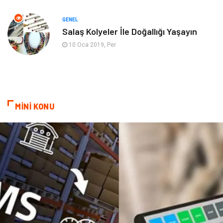
Mobilya
göz sağlığı
GENEL
Salaş Kolyeler İle Doğallığı Yaşayın
Astroloji
Sigorta
10 Oca 2019, Per
Cam
Mermer
Bebek Giyim
Veteriner
MİNİ KONU
oğlak burcu kadını
akne sorunu
Çadır
Yazı Tahtaları
Pet Malzemeleri