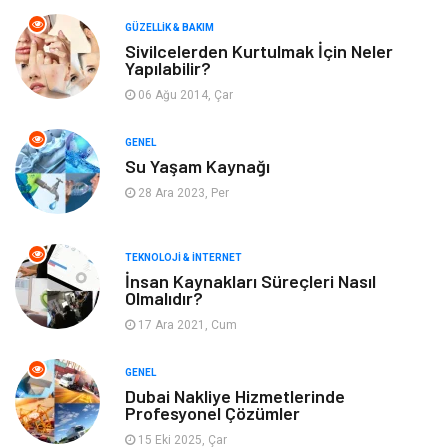
Makine
Dekorasyon
GÜZELLIK & BAKIM
Sivilcelerden Kurtulmak İçin Neler
Yapılabilir?
Giyim
Alışveriş
06 Ağu 2014, Çar
Yeme & İçme
Gıda
GENEL
Su Yaşam Kaynağı
Keyif & Hobi
Organizasyon
28 Ara 2023, Per
Müzik
Gençlik & Eğlence
TEKNOLOJI & İNTERNET
Gayrimenkul
Spor
İnsan Kaynakları Süreçleri Nasıl
Olmalıdır?
17 Ara 2021, Cum
Finans& Ekonomi
Anne & Çocuk
GENEL
Genel Kültür
Emlak
Dubai Nakliye Hizmetlerinde
Profesyonel Çözümler
Ev İşleri
Evlilik Rehberi
15 Eki 2025, Çar