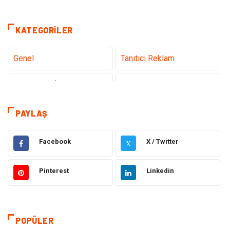
KATEGORILER
Genel
Tanıtıcı Reklam
Teknoloji & İnternet
Sağlık
Eğitim & Kariyer
Hizmet
PAYLAŞ
Gündem
Hukuk
Facebook
X / Twitter
X
Moda
Sağlıklı Yaşam
Pinterest
Linkedin
Güzellik & Bakım
Otomotiv
Bilgisayar & Yazılım
Tatil
POPÜLER