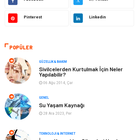
X
Moda
Sağlıklı Yaşam
Pinterest
Linkedin
Güzellik & Bakım
Otomotiv
Bilgisayar & Yazılım
Tatil
POPÜLER
Makine
Dekorasyon
GÜZELLIK & BAKIM
Sivilcelerden Kurtulmak İçin Neler
Yapılabilir?
Giyim
Alışveriş
06 Ağu 2014, Çar
Yeme & İçme
Gıda
GENEL
Su Yaşam Kaynağı
Keyif & Hobi
Organizasyon
28 Ara 2023, Per
Müzik
Gençlik & Eğlence
TEKNOLOJI & İNTERNET
Gayrimenkul
Spor