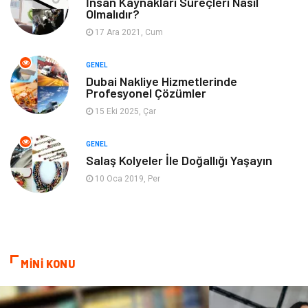
İnsan Kaynakları Süreçleri Nasıl
Olmalıdır?
17 Ara 2021, Cum
Finans& Ekonomi
Anne & Çocuk
GENEL
Genel Kültür
Emlak
Dubai Nakliye Hizmetlerinde
Profesyonel Çözümler
Ev İşleri
Evlilik Rehberi
15 Eki 2025, Çar
Mobilya
göz sağlığı
GENEL
Salaş Kolyeler İle Doğallığı Yaşayın
Astroloji
Sigorta
10 Oca 2019, Per
Cam
Mermer
Bebek Giyim
Veteriner
MİNİ KONU
oğlak burcu kadını
akne sorunu