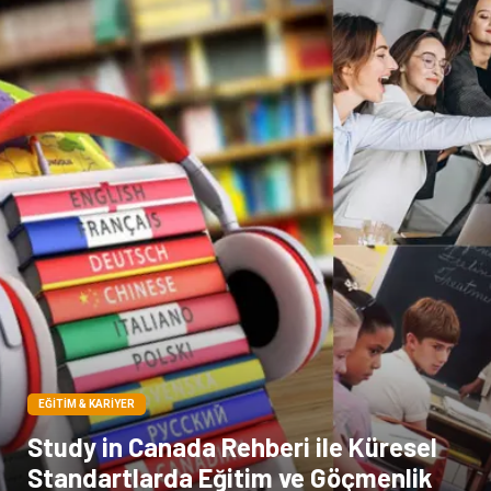
Çadır
Yazı Tahtaları
Pet Malzemeleri
EĞITIM & KARIYER
Study in Canada Rehberi ile Küresel
Standartlarda Eğitim ve Göçmenlik