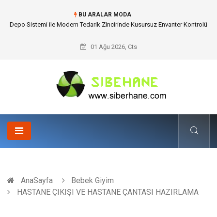
BU ARALAR MODA
Akrilik Boyama Seti ile Evinizde Dijitalden Uzak Bir Deşarj Alanı Tasarlayın
01 Ağu 2026, Cts
AnaSayfa
Bebek Giyim
HASTANE ÇIKIŞI VE HASTANE ÇANTASI HAZIRLAMA