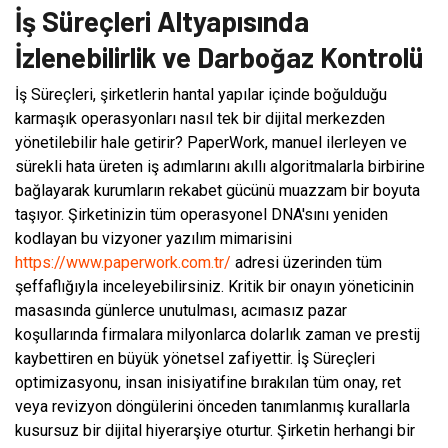
İş Süreçleri Altyapısında
İzlenebilirlik ve Darboğaz Kontrolü
İş Süreçleri, şirketlerin hantal yapılar içinde boğulduğu
karmaşık operasyonları nasıl tek bir dijital merkezden
yönetilebilir hale getirir? PaperWork, manuel ilerleyen ve
sürekli hata üreten iş adımlarını akıllı algoritmalarla birbirine
bağlayarak kurumların rekabet gücünü muazzam bir boyuta
taşıyor. Şirketinizin tüm operasyonel DNA'sını yeniden
kodlayan bu vizyoner yazılım mimarisini
https://www.paperwork.com.tr/
adresi üzerinden tüm
şeffaflığıyla inceleyebilirsiniz. Kritik bir onayın yöneticinin
masasında günlerce unutulması, acımasız pazar
koşullarında firmalara milyonlarca dolarlık zaman ve prestij
kaybettiren en büyük yönetsel zafiyettir. İş Süreçleri
optimizasyonu, insan inisiyatifine bırakılan tüm onay, ret
veya revizyon döngülerini önceden tanımlanmış kurallarla
kusursuz bir dijital hiyerarşiye oturtur. Şirketin herhangi bir