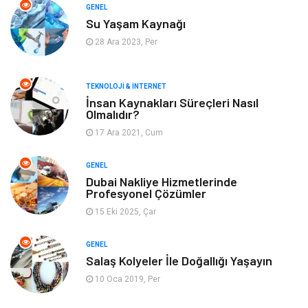
GENEL
Su Yaşam Kaynağı
Keyif & Hobi
Organizasyon
28 Ara 2023, Per
Müzik
Gençlik & Eğlence
TEKNOLOJI & İNTERNET
Gayrimenkul
Spor
İnsan Kaynakları Süreçleri Nasıl
Olmalıdır?
17 Ara 2021, Cum
Finans& Ekonomi
Anne & Çocuk
GENEL
Genel Kültür
Emlak
Dubai Nakliye Hizmetlerinde
Profesyonel Çözümler
Ev İşleri
Evlilik Rehberi
15 Eki 2025, Çar
Mobilya
göz sağlığı
GENEL
Salaş Kolyeler İle Doğallığı Yaşayın
Astroloji
Sigorta
10 Oca 2019, Per