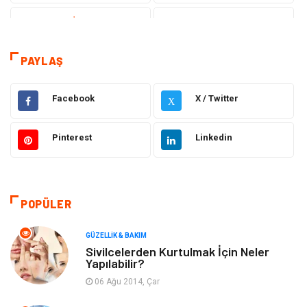
Teknoloji & İnternet
Sağlık
Eğitim & Kariyer
Hizmet
PAYLAŞ
Gündem
Hukuk
Facebook
X / Twitter
X
Moda
Sağlıklı Yaşam
Pinterest
Linkedin
Güzellik & Bakım
Otomotiv
Bilgisayar & Yazılım
Tatil
POPÜLER
Makine
Dekorasyon
GÜZELLIK & BAKIM
Sivilcelerden Kurtulmak İçin Neler
Yapılabilir?
Giyim
Alışveriş
06 Ağu 2014, Çar
Yeme & İçme
Gıda