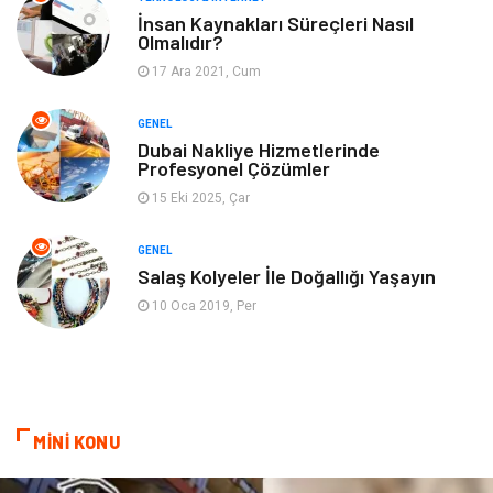
Gayrimenkul
Spor
İnsan Kaynakları Süreçleri Nasıl
Olmalıdır?
17 Ara 2021, Cum
Finans& Ekonomi
Anne & Çocuk
GENEL
Genel Kültür
Emlak
Dubai Nakliye Hizmetlerinde
Profesyonel Çözümler
Ev İşleri
Evlilik Rehberi
15 Eki 2025, Çar
Mobilya
göz sağlığı
GENEL
Salaş Kolyeler İle Doğallığı Yaşayın
Astroloji
Sigorta
10 Oca 2019, Per
Cam
Mermer
Bebek Giyim
Veteriner
MİNİ KONU
oğlak burcu kadını
akne sorunu