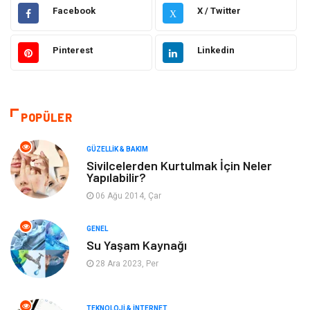
Gündem
Hukuk
Facebook
X / Twitter
X
Moda
Sağlıklı Yaşam
Pinterest
Linkedin
Güzellik & Bakım
Otomotiv
Bilgisayar & Yazılım
Tatil
POPÜLER
Makine
Dekorasyon
GÜZELLIK & BAKIM
Sivilcelerden Kurtulmak İçin Neler
Yapılabilir?
Giyim
Alışveriş
06 Ağu 2014, Çar
Yeme & İçme
Gıda
GENEL
Su Yaşam Kaynağı
Keyif & Hobi
Organizasyon
28 Ara 2023, Per
Müzik
Gençlik & Eğlence
TEKNOLOJI & İNTERNET