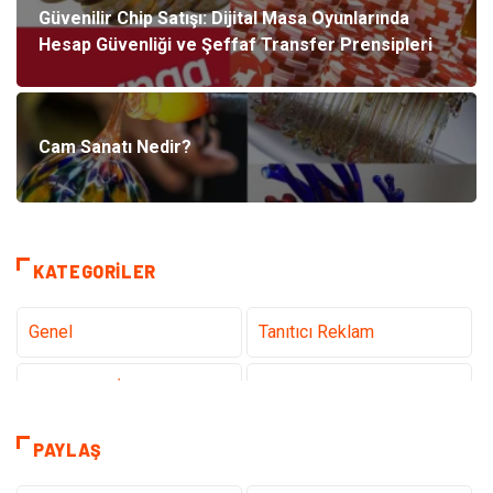
Güvenilir Chip Satışı: Dijital Masa Oyunlarında
Hesap Güvenliği ve Şeffaf Transfer Prensipleri
Cam Sanatı Nedir?
KATEGORILER
Genel
Tanıtıcı Reklam
Teknoloji & İnternet
Sağlık
Eğitim & Kariyer
Hizmet
PAYLAŞ