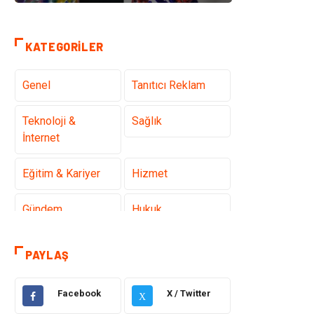
KATEGORILER
Genel
Tanıtıcı Reklam
Teknoloji &
Sağlık
İnternet
Eğitim & Kariyer
Hizmet
Gündem
Hukuk
Moda
Sağlıklı Yaşam
PAYLAŞ
Güzellik & Bakım
Otomotiv
Facebook
X / Twitter
X