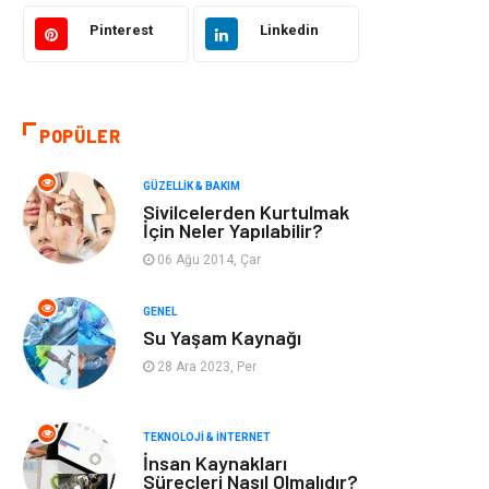
Bilgisayar &
Tatil
Yazılım
Pinterest
Linkedin
Makine
Dekorasyon
POPÜLER
Giyim
Alışveriş
GÜZELLIK & BAKIM
Yeme & İçme
Gıda
Sivilcelerden Kurtulmak
İçin Neler Yapılabilir?
Keyif & Hobi
Organizasyon
06 Ağu 2014, Çar
Müzik
Gençlik & Eğlence
GENEL
Su Yaşam Kaynağı
Gayrimenkul
Spor
28 Ara 2023, Per
Finans& Ekonomi
Anne & Çocuk
TEKNOLOJI & İNTERNET
İnsan Kaynakları
Genel Kültür
Emlak
Süreçleri Nasıl Olmalıdır?