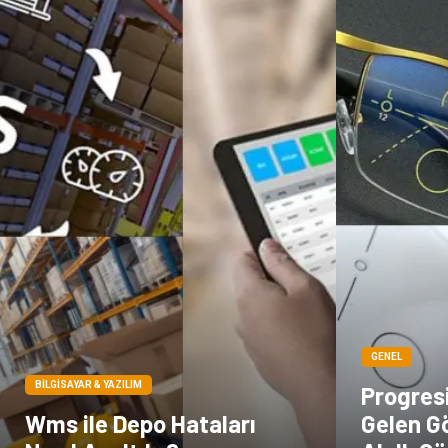
GENEL
BILGISAYAR & YAZILIM
Progresi
Wms ile Depo Hataları
Gelen Gö