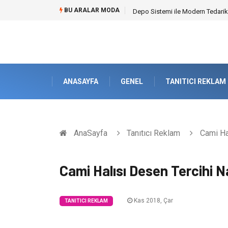
BU ARALAR MODA
Depo Sistemi ile Modern Tedarik
ANASAYFA
GENEL
TANITICI REKLAM
AnaSayfa
Tanıtıcı Reklam
Cami Hal
Cami Halısı Desen Tercihi Na
Kas 2018, Çar
TANITICI REKLAM