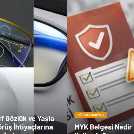
EĞITIM & KARIYER
f Gözlük ve Yaşla
rüş İhtiyaçlarına
MYK Belgesi Nedir 