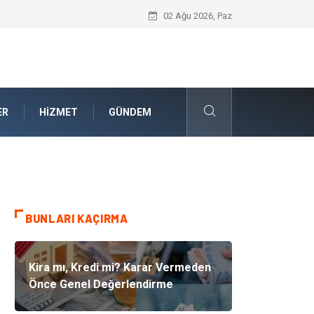
Akrilik Boyama Seti ile Evinizde Dijitald
02 Ağu 2026, Paz
ER
HIZMET
GÜNDEM
BUNLARI KAÇIRMA
Kira mı, Kredi mi? Karar Vermeden
Önce Genel Değerlendirme