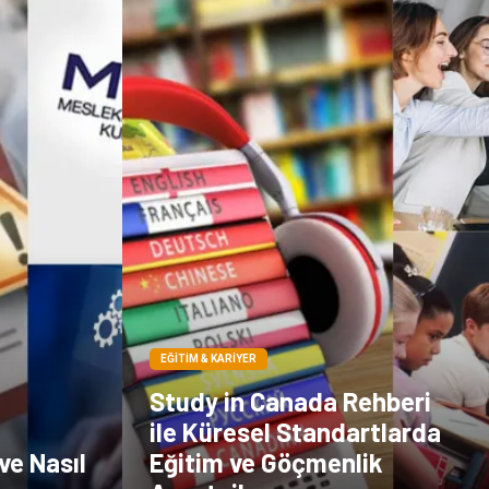
EĞITIM & KARIYER
Study in Canada Rehberi
ile Küresel Standartlarda
ve Nasıl
Eğitim ve Göçmenlik