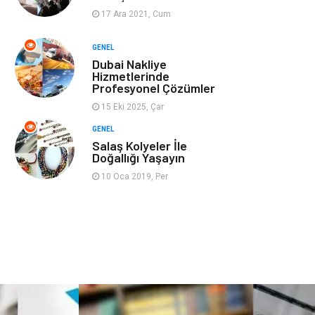
17 Ara 2021, Cum
Ev İşleri
Evlilik Rehberi
GENEL
Dubai Nakliye
Mobilya
göz sağlığı
Hizmetlerinde
Profesyonel Çözümler
Astroloji
Sigorta
15 Eki 2025, Çar
GENEL
Cam
Mermer
Salaş Kolyeler İle
Doğallığı Yaşayın
Bebek Giyim
Veteriner
10 Oca 2019, Per
oğlak burcu kadını
akne sorunu
Çadır
Yazı Tahtaları
Pet Malzemeleri