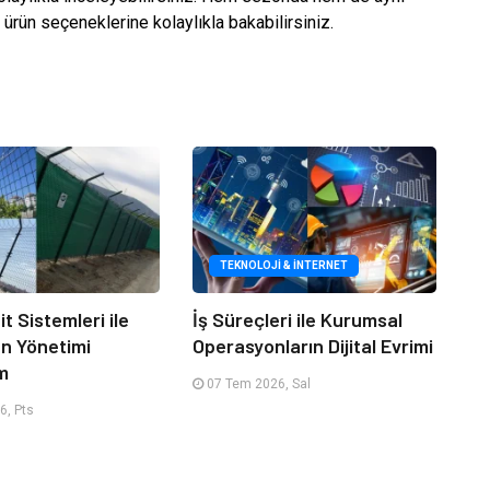
ürün seçeneklerine kolaylıkla bakabilirsiniz.
TEKNOLOJI & İNTERNET
it Sistemleri ile
İş Süreçleri ile Kurumsal
an Yönetimi
Operasyonların Dijital Evrimi
m
07 Tem 2026, Sal
6, Pts