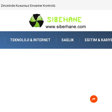
ijitalden Uzak Bir Deşarj Alanı Tasarlayın
TEKNOLOJI & İNTERNET
SAĞLIK
EĞITIM & KARIY