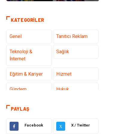
KATEGORILER
Genel
Tanıtıcı Reklam
Teknoloji &
Sağlık
İnternet
Eğitim & Kariyer
Hizmet
Gündem
Hukuk
Moda
Sağlıklı Yaşam
PAYLAŞ
Güzellik & Bakım
Otomotiv
Facebook
X / Twitter
X