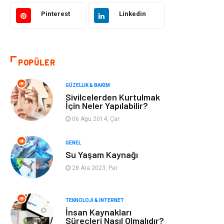
Bilgisayar &
Tatil
Yazılım
Pinterest
Linkedin
Makine
Dekorasyon
POPÜLER
Giyim
Alışveriş
GÜZELLIK & BAKIM
Yeme & İçme
Gıda
Sivilcelerden Kurtulmak
İçin Neler Yapılabilir?
Keyif & Hobi
Organizasyon
06 Ağu 2014, Çar
Müzik
Gençlik & Eğlence
GENEL
Su Yaşam Kaynağı
Gayrimenkul
Spor
28 Ara 2023, Per
Finans& Ekonomi
Anne & Çocuk
TEKNOLOJI & İNTERNET
İnsan Kaynakları
Genel Kültür
Emlak
Süreçleri Nasıl Olmalıdır?