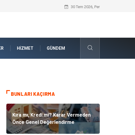
Güvenilir Chip Satışı: Dijital Masa Oyun
30 Tem 2026, Per
ER
HIZMET
GÜNDEM
BUNLARI KAÇIRMA
Kira mı, Kredi mi? Karar Vermeden
Önce Genel Değerlendirme