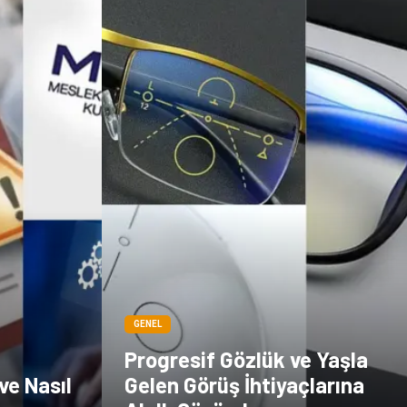
GENEL
Progresif Gözlük ve Yaşla
ve Nasıl
Gelen Görüş İhtiyaçlarına