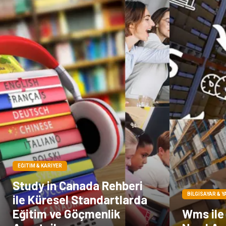
EĞITIM & KARIYER
Study in Canada Rehberi
BILGISAYAR & Y
ile Küresel Standartlarda
Eğitim ve Göçmenlik
Wms ile