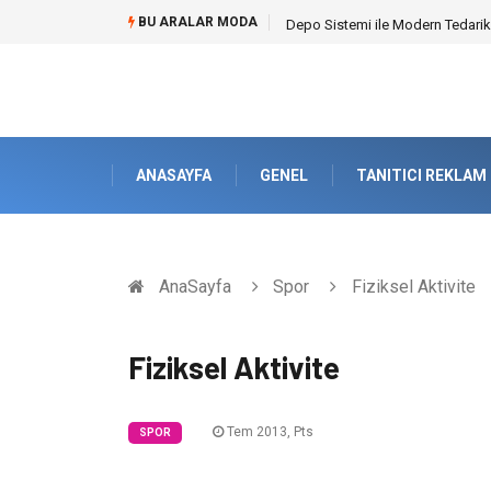
BU ARALAR MODA
Akrilik Boyama Seti ile Evinizde D
ANASAYFA
GENEL
TANITICI REKLAM
AnaSayfa
Spor
Fiziksel Aktivite
Fiziksel Aktivite
Tem 2013, Pts
SPOR