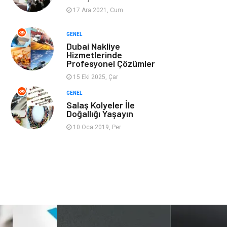
17 Ara 2021, Cum
Ev İşleri
Evlilik Rehberi
GENEL
Dubai Nakliye
Mobilya
göz sağlığı
Hizmetlerinde
Profesyonel Çözümler
Astroloji
Sigorta
15 Eki 2025, Çar
GENEL
Cam
Mermer
Salaş Kolyeler İle
Doğallığı Yaşayın
Bebek Giyim
Veteriner
10 Oca 2019, Per
oğlak burcu kadını
akne sorunu
Çadır
Yazı Tahtaları
Pet Malzemeleri