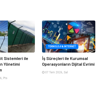
TEKNOLOJI & İNTERNET
it Sistemleri ile
İş Süreçleri ile Kurumsal
an Yönetimi
Operasyonların Dijital Evrimi
m
07 Tem 2026, Sal
6, Pts