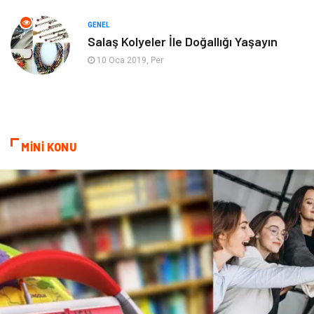
Mobilya
göz sağlığı
GENEL
Salaş Kolyeler İle Doğallığı Yaşayın
Astroloji
Sigorta
10 Oca 2019, Per
Cam
Mermer
Bebek Giyim
Veteriner
MİNİ KONU
oğlak burcu kadını
akne sorunu
Çadır
Yazı Tahtaları
Pet Malzemeleri