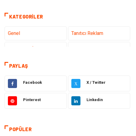
KATEGORILER
Genel
Tanıtıcı Reklam
Teknoloji & İnternet
Sağlık
Eğitim & Kariyer
Hizmet
PAYLAŞ
Gündem
Hukuk
Facebook
X / Twitter
X
Moda
Sağlıklı Yaşam
Pinterest
Linkedin
Güzellik & Bakım
Otomotiv
Bilgisayar & Yazılım
Tatil
POPÜLER