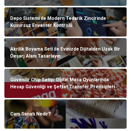
Depo Sistemi ile Modern Tedarik Zincirinde
Kusursuz Envanter Kontrolü
Akrilik Boyama Seti ile Evinizde Dijitalden Uzak Bir
Deşarj Alanı Tasarlayın
Güvenilir Chip Satışı: Dijital Masa Oyunlarında
Hesap Güvenliği ve Şeffaf Transfer Prensipleri
Cam Sanatı Nedir?