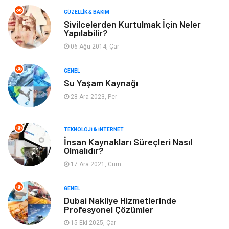
Makine
Dekorasyon
GÜZELLIK & BAKIM
Sivilcelerden Kurtulmak İçin Neler
Yapılabilir?
Giyim
Alışveriş
06 Ağu 2014, Çar
Yeme & İçme
Gıda
GENEL
Su Yaşam Kaynağı
Keyif & Hobi
Organizasyon
28 Ara 2023, Per
Müzik
Gençlik & Eğlence
TEKNOLOJI & İNTERNET
Gayrimenkul
Spor
İnsan Kaynakları Süreçleri Nasıl
Olmalıdır?
17 Ara 2021, Cum
Finans& Ekonomi
Anne & Çocuk
GENEL
Genel Kültür
Emlak
Dubai Nakliye Hizmetlerinde
Profesyonel Çözümler
Ev İşleri
Evlilik Rehberi
15 Eki 2025, Çar