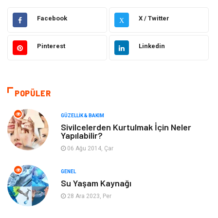
Gündem
Hukuk
Facebook
X / Twitter
X
Moda
Sağlıklı Yaşam
Pinterest
Linkedin
Güzellik & Bakım
Otomotiv
Bilgisayar & Yazılım
Tatil
POPÜLER
Makine
Dekorasyon
GÜZELLIK & BAKIM
Sivilcelerden Kurtulmak İçin Neler
Yapılabilir?
Giyim
Alışveriş
06 Ağu 2014, Çar
Yeme & İçme
Gıda
GENEL
Su Yaşam Kaynağı
Keyif & Hobi
Organizasyon
28 Ara 2023, Per
Müzik
Gençlik & Eğlence