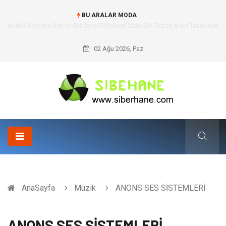
BU ARALAR MODA
Akrilik Boyama Seti ile Evinizde Dijitalden Uzak Bir Deşarj Alanı Tasarlayın
02 Ağu 2026, Paz
AnaSayfa
Müzik
ANONS SES SİSTEMLERİ
ANONS SES SİSTEMLERİ