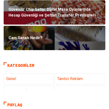
Güvenilir Chip Satışı: Dijital Masa Oyunlarında
Hesap Güvenliği ve Şeffaf Transfer Prensipleri
Cam Sanatı Nedir?
KATEGORILER
Genel
Tanıtıcı Reklam
Teknoloji & İnternet
Sağlık
Eğitim & Kariyer
Hizmet
PAYLAŞ