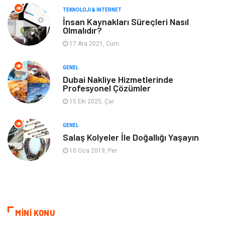
TEKNOLOJI & İNTERNET
Gayrimenkul
Spor
İnsan Kaynakları Süreçleri Nasıl
Olmalıdır?
17 Ara 2021, Cum
Finans& Ekonomi
Anne & Çocuk
GENEL
Genel Kültür
Emlak
Dubai Nakliye Hizmetlerinde
Profesyonel Çözümler
Ev İşleri
Evlilik Rehberi
15 Eki 2025, Çar
Mobilya
göz sağlığı
GENEL
Salaş Kolyeler İle Doğallığı Yaşayın
Astroloji
Sigorta
10 Oca 2019, Per
Cam
Mermer
Bebek Giyim
Veteriner
MİNİ KONU
oğlak burcu kadını
akne sorunu