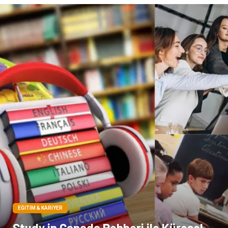
Çadır
Yazı Tahtaları
Pet Malzemeleri
EĞITIM & KARIYER
Study in Canada Rehberi ile Küresel