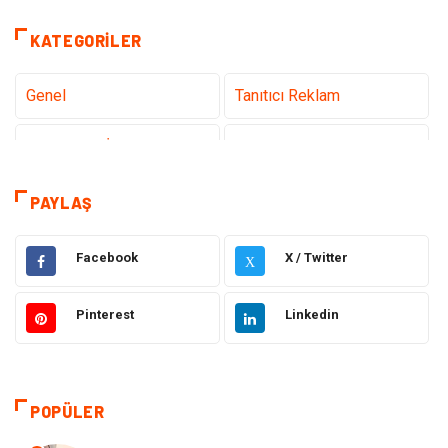
KATEGORILER
Genel
Tanıtıcı Reklam
Teknoloji & İnternet
Sağlık
Eğitim & Kariyer
Hizmet
PAYLAŞ
Gündem
Hukuk
Facebook
X / Twitter
X
Moda
Sağlıklı Yaşam
Pinterest
Linkedin
Güzellik & Bakım
Otomotiv
Bilgisayar & Yazılım
Tatil
POPÜLER