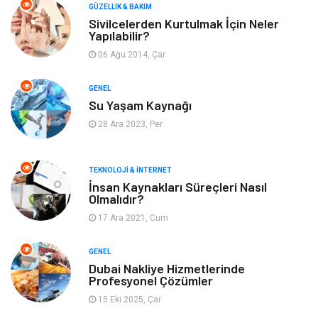
Makine
Dekorasyon
GÜZELLIK & BAKIM
Sivilcelerden Kurtulmak İçin Neler
Yapılabilir?
Giyim
Alışveriş
06 Ağu 2014, Çar
Yeme & İçme
Gıda
GENEL
Su Yaşam Kaynağı
Keyif & Hobi
Organizasyon
28 Ara 2023, Per
Müzik
Gençlik & Eğlence
TEKNOLOJI & İNTERNET
Gayrimenkul
Spor
İnsan Kaynakları Süreçleri Nasıl
Olmalıdır?
17 Ara 2021, Cum
Finans& Ekonomi
Anne & Çocuk
GENEL
Genel Kültür
Emlak
Dubai Nakliye Hizmetlerinde
Profesyonel Çözümler
Ev İşleri
Evlilik Rehberi
15 Eki 2025, Çar