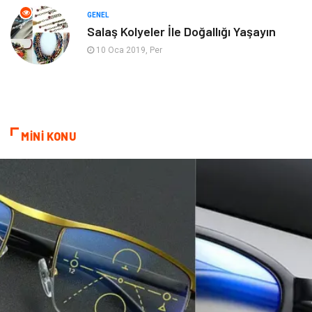
Mobilya
göz sağlığı
GENEL
Salaş Kolyeler İle Doğallığı Yaşayın
Astroloji
Sigorta
10 Oca 2019, Per
Cam
Mermer
Bebek Giyim
Veteriner
MİNİ KONU
oğlak burcu kadını
akne sorunu
Çadır
Yazı Tahtaları
Pet Malzemeleri