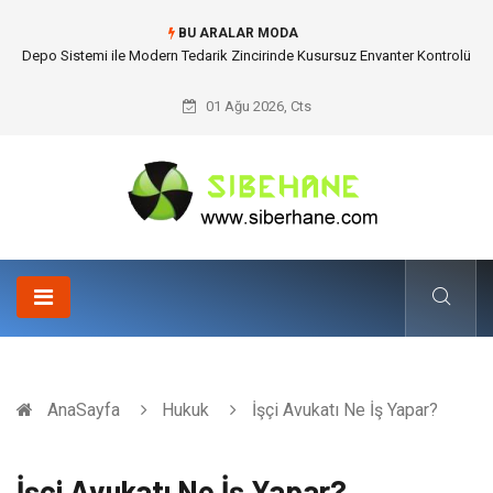
BU ARALAR MODA
Akrilik Boyama Seti ile Evinizde Dijitalden Uzak Bir Deşarj Alanı Tasarlayın
01 Ağu 2026, Cts
AnaSayfa
Hukuk
İşçi Avukatı Ne İş Yapar?
İşçi Avukatı Ne İş Yapar?