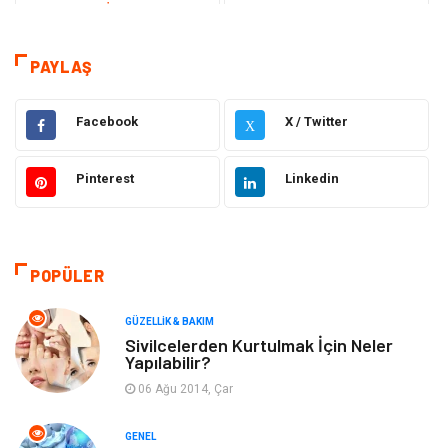
Teknoloji & İnternet
Sağlık
Eğitim & Kariyer
Hizmet
PAYLAŞ
Gündem
Hukuk
Facebook
X / Twitter
X
Moda
Sağlıklı Yaşam
Pinterest
Linkedin
Güzellik & Bakım
Otomotiv
Bilgisayar & Yazılım
Tatil
POPÜLER
Makine
Dekorasyon
GÜZELLIK & BAKIM
Sivilcelerden Kurtulmak İçin Neler
Yapılabilir?
Giyim
Alışveriş
06 Ağu 2014, Çar
Yeme & İçme
Gıda
GENEL