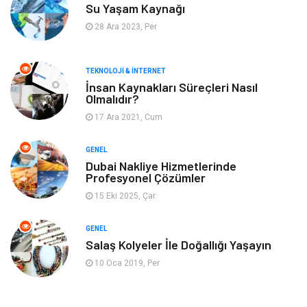
Su Yaşam Kaynağı
Keyif & Hobi
Organizasyon
28 Ara 2023, Per
Müzik
Gençlik & Eğlence
TEKNOLOJI & İNTERNET
Gayrimenkul
Spor
İnsan Kaynakları Süreçleri Nasıl
Olmalıdır?
17 Ara 2021, Cum
Finans& Ekonomi
Anne & Çocuk
GENEL
Genel Kültür
Emlak
Dubai Nakliye Hizmetlerinde
Profesyonel Çözümler
Ev İşleri
Evlilik Rehberi
15 Eki 2025, Çar
Mobilya
göz sağlığı
GENEL
Salaş Kolyeler İle Doğallığı Yaşayın
Astroloji
Sigorta
10 Oca 2019, Per
Cam
Mermer