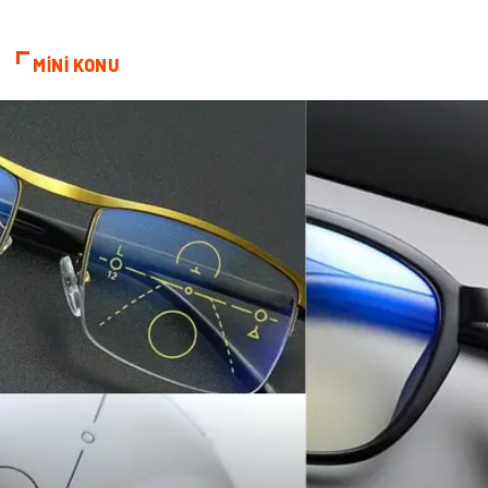
Bebek Giyim
Veteriner
MİNİ KONU
oğlak burcu kadını
akne sorunu
Çadır
Yazı Tahtaları
Pet Malzemeleri