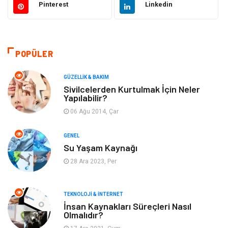
Pinterest
Linkedin
Güzellik & Bakım
Otomotiv
Bilgisayar & Yazılım
Tatil
POPÜLER
Makine
Dekorasyon
GÜZELLIK & BAKIM
Sivilcelerden Kurtulmak İçin Neler
Yapılabilir?
Giyim
Alışveriş
06 Ağu 2014, Çar
Yeme & İçme
Gıda
GENEL
Su Yaşam Kaynağı
Keyif & Hobi
Organizasyon
28 Ara 2023, Per
Müzik
Gençlik & Eğlence
TEKNOLOJI & İNTERNET
Gayrimenkul
Spor
İnsan Kaynakları Süreçleri Nasıl
Olmalıdır?