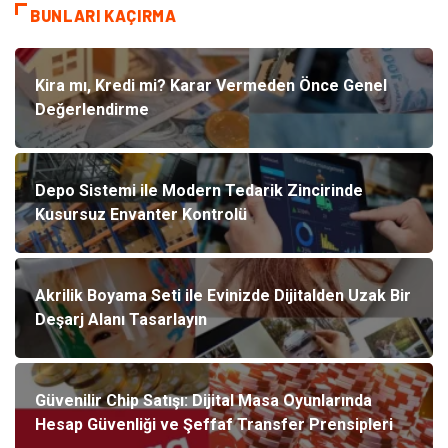
BUNLARI KAÇIRMA
Kira mı, Kredi mi? Karar Vermeden Önce Genel
Değerlendirme
Depo Sistemi ile Modern Tedarik Zincirinde
Kusursuz Envanter Kontrolü
Akrilik Boyama Seti ile Evinizde Dijitalden Uzak Bir
Deşarj Alanı Tasarlayın
Güvenilir Chip Satışı: Dijital Masa Oyunlarında
Hesap Güvenliği ve Şeffaf Transfer Prensipleri