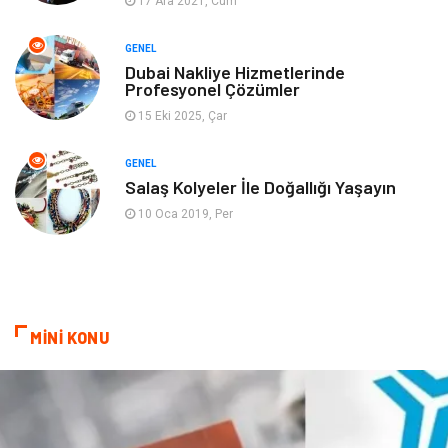
17 Ara 2021, Cum
Finans& Ekonomi
Anne & Çocuk
GENEL
Genel Kültür
Emlak
Dubai Nakliye Hizmetlerinde
Profesyonel Çözümler
Ev İşleri
Evlilik Rehberi
15 Eki 2025, Çar
Mobilya
göz sağlığı
GENEL
Salaş Kolyeler İle Doğallığı Yaşayın
Astroloji
Sigorta
10 Oca 2019, Per
Cam
Mermer
Bebek Giyim
Veteriner
MİNİ KONU
oğlak burcu kadını
akne sorunu
Çadır
Yazı Tahtaları