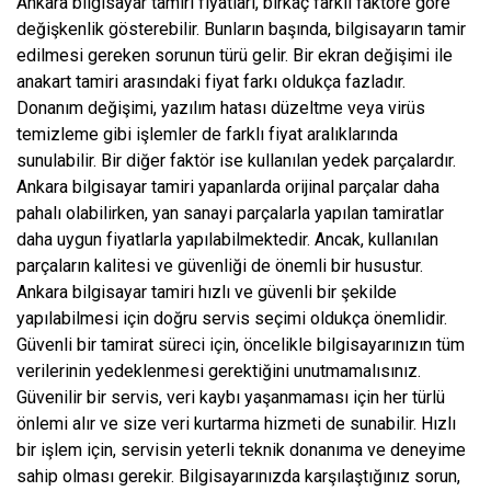
Ankara bilgisayar tamiri fiyatları, birkaç farklı faktöre göre
değişkenlik gösterebilir. Bunların başında, bilgisayarın tamir
edilmesi gereken sorunun türü gelir. Bir ekran değişimi ile
anakart tamiri arasındaki fiyat farkı oldukça fazladır.
Donanım değişimi, yazılım hatası düzeltme veya virüs
temizleme gibi işlemler de farklı fiyat aralıklarında
sunulabilir. Bir diğer faktör ise kullanılan yedek parçalardır.
Ankara bilgisayar tamiri yapanlarda orijinal parçalar daha
pahalı olabilirken, yan sanayi parçalarla yapılan tamiratlar
daha uygun fiyatlarla yapılabilmektedir. Ancak, kullanılan
parçaların kalitesi ve güvenliği de önemli bir husustur.
Ankara bilgisayar tamiri hızlı ve güvenli bir şekilde
yapılabilmesi için doğru servis seçimi oldukça önemlidir.
Güvenli bir tamirat süreci için, öncelikle bilgisayarınızın tüm
verilerinin yedeklenmesi gerektiğini unutmamalısınız.
Güvenilir bir servis, veri kaybı yaşanmaması için her türlü
önlemi alır ve size veri kurtarma hizmeti de sunabilir. Hızlı
bir işlem için, servisin yeterli teknik donanıma ve deneyime
sahip olması gerekir. Bilgisayarınızda karşılaştığınız sorun,