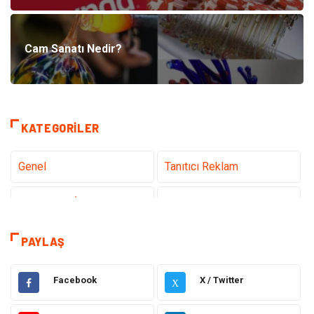
Cam Sanatı Nedir?
KATEGORILER
Genel
Tanıtıcı Reklam
Teknoloji & İnternet
Sağlık
Eğitim & Kariyer
Hizmet
PAYLAŞ
Gündem
Hukuk
Facebook
X / Twitter
X
Moda
Sağlıklı Yaşam