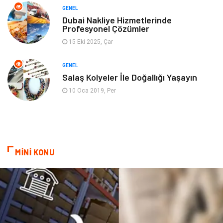
GENEL
Genel Kültür
Emlak
Dubai Nakliye Hizmetlerinde
Profesyonel Çözümler
Ev İşleri
Evlilik Rehberi
15 Eki 2025, Çar
Mobilya
göz sağlığı
GENEL
Salaş Kolyeler İle Doğallığı Yaşayın
Astroloji
Sigorta
10 Oca 2019, Per
Cam
Mermer
Bebek Giyim
Veteriner
MİNİ KONU
oğlak burcu kadını
akne sorunu
Çadır
Yazı Tahtaları
Pet Malzemeleri