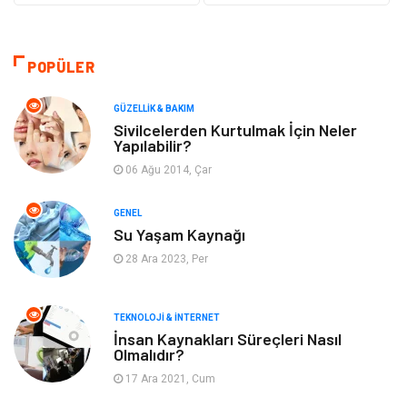
Güzellik & Bakım
Otomotiv
Bilgisayar & Yazılım
Tatil
POPÜLER
Makine
Dekorasyon
GÜZELLIK & BAKIM
Sivilcelerden Kurtulmak İçin Neler
Yapılabilir?
Giyim
Alışveriş
06 Ağu 2014, Çar
Yeme & İçme
Gıda
GENEL
Su Yaşam Kaynağı
Keyif & Hobi
Organizasyon
28 Ara 2023, Per
Müzik
Gençlik & Eğlence
TEKNOLOJI & İNTERNET
Gayrimenkul
Spor
İnsan Kaynakları Süreçleri Nasıl
Olmalıdır?
17 Ara 2021, Cum
Finans& Ekonomi
Anne & Çocuk