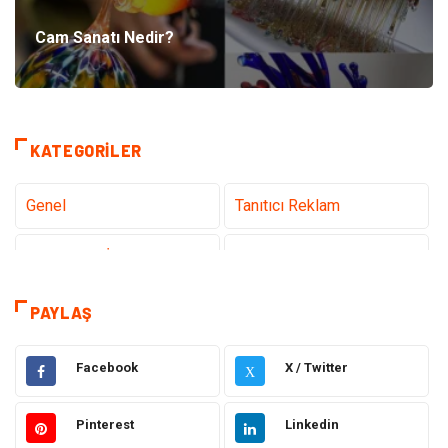
Cam Sanatı Nedir?
KATEGORILER
Genel
Tanıtıcı Reklam
Teknoloji & İnternet
Sağlık
Eğitim & Kariyer
Hizmet
PAYLAŞ
Gündem
Hukuk
Facebook
X / Twitter
X
Moda
Sağlıklı Yaşam
Pinterest
Linkedin