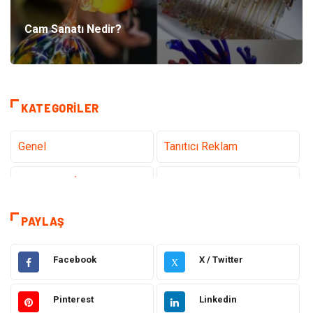
Cam Sanatı Nedir?
KATEGORILER
Genel
Tanıtıcı Reklam
Teknoloji & İnternet
Sağlık
Eğitim & Kariyer
Hizmet
PAYLAŞ
Gündem
Hukuk
Facebook
X / Twitter
X
Moda
Sağlıklı Yaşam
Pinterest
Linkedin