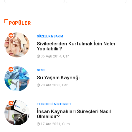
Güzellik & Bakım
Otomotiv
Bilgisayar & Yazılım
Tatil
POPÜLER
Makine
Dekorasyon
GÜZELLIK & BAKIM
Sivilcelerden Kurtulmak İçin Neler
Yapılabilir?
Giyim
Alışveriş
06 Ağu 2014, Çar
Yeme & İçme
Gıda
GENEL
Su Yaşam Kaynağı
Keyif & Hobi
Organizasyon
28 Ara 2023, Per
Müzik
Gençlik & Eğlence
TEKNOLOJI & İNTERNET
Gayrimenkul
Spor
İnsan Kaynakları Süreçleri Nasıl
Olmalıdır?
17 Ara 2021, Cum
Finans& Ekonomi
Anne & Çocuk