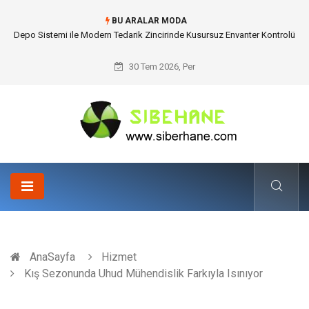
BU ARALAR MODA
Akrilik Boyama Seti ile Evinizde Dijitalden Uzak Bir Deşarj Alanı Tasarlayın
30 Tem 2026, Per
AnaSayfa
Hizmet
Kış Sezonunda Uhud Mühendislik Farkıyla Isınıyor