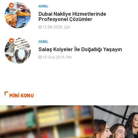
GENEL
Genel Kültür
Emlak
Dubai Nakliye Hizmetlerinde
Profesyonel Çözümler
Ev İşleri
Evlilik Rehberi
15 Eki 2025, Çar
Mobilya
göz sağlığı
GENEL
Salaş Kolyeler İle Doğallığı Yaşayın
Astroloji
Sigorta
10 Oca 2019, Per
Cam
Mermer
Bebek Giyim
Veteriner
MİNİ KONU
oğlak burcu kadını
akne sorunu
Çadır
Yazı Tahtaları
Pet Malzemeleri