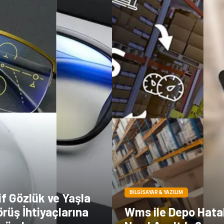
BILGISAYAR & YAZILIM
f Gözlük ve Yaşla
rüş İhtiyaçlarına
Wms ile Depo Hatal