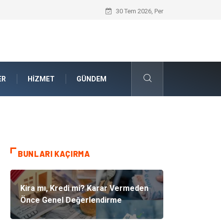
Güvenilir Chip Satışı: Dijital Masa Oyun
30 Tem 2026, Per
ER
HIZMET
GÜNDEM
BUNLARI KAÇIRMA
Kira mı, Kredi mi? Karar Vermeden
Önce Genel Değerlendirme