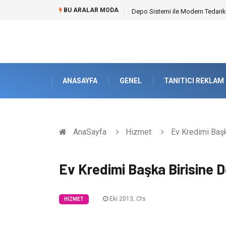
BU ARALAR MODA
Akrilik Boyama Seti ile Evinizde D
ANASAYFA
GENEL
TANITICI REKLAM
AnaSayfa
Hizmet
Ev Kredimi Başka
Ev Kredimi Başka Birisine De
Eki 2013, Cts
HIZMET