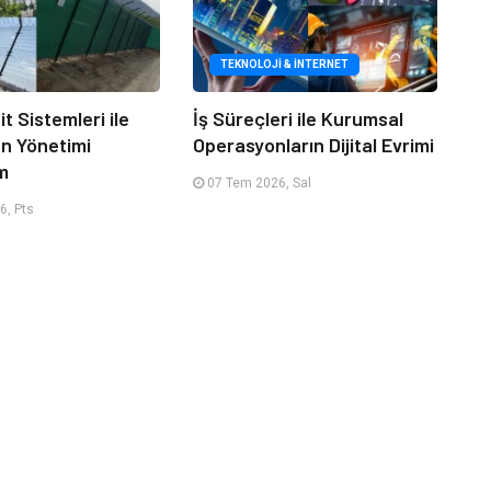
TEKNOLOJI & İNTERNET
it Sistemleri ile
İş Süreçleri ile Kurumsal
an Yönetimi
Operasyonların Dijital Evrimi
m
07 Tem 2026, Sal
6, Pts