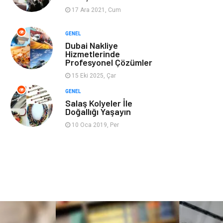
17 Ara 2021, Cum
Ev İşleri
Evlilik Rehberi
GENEL
Dubai Nakliye
Mobilya
göz sağlığı
Hizmetlerinde
Profesyonel Çözümler
Astroloji
Sigorta
15 Eki 2025, Çar
GENEL
Cam
Mermer
Salaş Kolyeler İle
Doğallığı Yaşayın
Bebek Giyim
Veteriner
10 Oca 2019, Per
oğlak burcu kadını
akne sorunu
Çadır
Yazı Tahtaları
Pet Malzemeleri