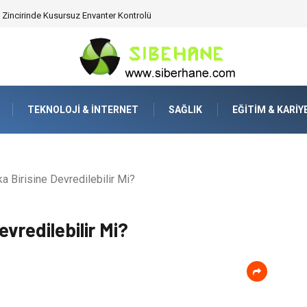
ijitalden Uzak Bir Deşarj Alanı Tasarlayın
TEKNOLOJI & İNTERNET
SAĞLIK
EĞITIM & KARIY
 Birisine Devredilebilir Mi?
vredilebilir Mi?