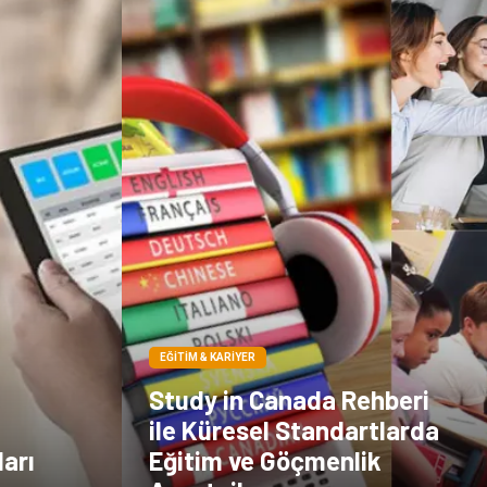
EĞITIM & KARIYER
Study in Canada Rehberi
ile Küresel Standartlarda
arı
Eğitim ve Göçmenlik