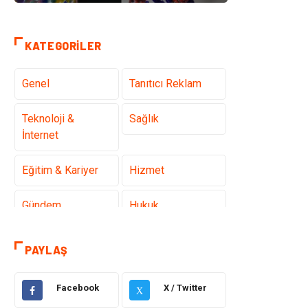
KATEGORILER
Genel
Tanıtıcı Reklam
Teknoloji &
Sağlık
İnternet
Eğitim & Kariyer
Hizmet
Gündem
Hukuk
Moda
Sağlıklı Yaşam
PAYLAŞ
Güzellik & Bakım
Otomotiv
Facebook
X / Twitter
X