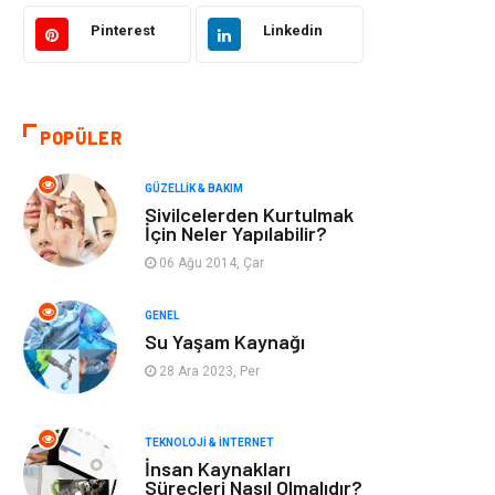
Bilgisayar &
Tatil
Yazılım
Pinterest
Linkedin
Makine
Dekorasyon
POPÜLER
Giyim
Alışveriş
GÜZELLIK & BAKIM
Yeme & İçme
Gıda
Sivilcelerden Kurtulmak
İçin Neler Yapılabilir?
Keyif & Hobi
Organizasyon
06 Ağu 2014, Çar
Müzik
Gençlik & Eğlence
GENEL
Su Yaşam Kaynağı
Gayrimenkul
Spor
28 Ara 2023, Per
Finans& Ekonomi
Anne & Çocuk
TEKNOLOJI & İNTERNET
İnsan Kaynakları
Genel Kültür
Emlak
Süreçleri Nasıl Olmalıdır?