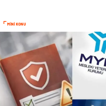
Cam
Mermer
Bebek Giyim
Veteriner
MİNİ KONU
oğlak burcu kadını
akne sorunu
Çadır
Yazı Tahtaları
Pet Malzemeleri