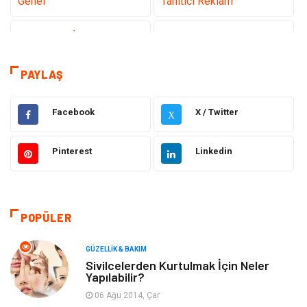
Genel
Tanıtıcı Reklam
Teknoloji & İnternet
Sağlık
Eğitim & Kariyer
Hizmet
PAYLAŞ
Gündem
Hukuk
Facebook
X / Twitter
X
Moda
Sağlıklı Yaşam
Pinterest
Linkedin
Güzellik & Bakım
Otomotiv
Bilgisayar & Yazılım
Tatil
POPÜLER
Makine
Dekorasyon
GÜZELLIK & BAKIM
Sivilcelerden Kurtulmak İçin Neler
Yapılabilir?
Giyim
Alışveriş
06 Ağu 2014, Çar