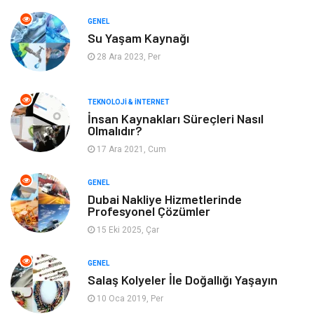
Yeme & İçme
Gıda
GENEL
Su Yaşam Kaynağı
Keyif & Hobi
Organizasyon
28 Ara 2023, Per
Müzik
Gençlik & Eğlence
TEKNOLOJI & İNTERNET
Gayrimenkul
Spor
İnsan Kaynakları Süreçleri Nasıl
Olmalıdır?
17 Ara 2021, Cum
Finans& Ekonomi
Anne & Çocuk
GENEL
Genel Kültür
Emlak
Dubai Nakliye Hizmetlerinde
Profesyonel Çözümler
Ev İşleri
Evlilik Rehberi
15 Eki 2025, Çar
Mobilya
göz sağlığı
GENEL
Salaş Kolyeler İle Doğallığı Yaşayın
Astroloji
Sigorta
10 Oca 2019, Per