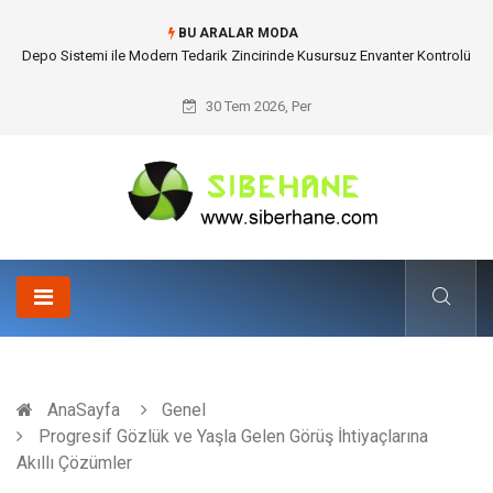
BU ARALAR MODA
Akrilik Boyama Seti ile Evinizde Dijitalden Uzak Bir Deşarj Alanı Tasarlayın
30 Tem 2026, Per
AnaSayfa
Genel
Progresif Gözlük ve Yaşla Gelen Görüş İhtiyaçlarına
Akıllı Çözümler