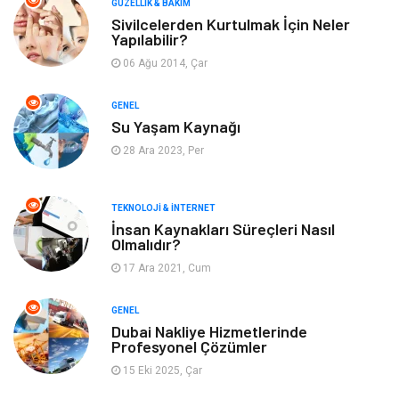
GÜZELLIK & BAKIM
Sivilcelerden Kurtulmak İçin Neler
Yapılabilir?
Giyim
Alışveriş
06 Ağu 2014, Çar
Yeme & İçme
Gıda
GENEL
Su Yaşam Kaynağı
Keyif & Hobi
Organizasyon
28 Ara 2023, Per
Müzik
Gençlik & Eğlence
TEKNOLOJI & İNTERNET
Gayrimenkul
Spor
İnsan Kaynakları Süreçleri Nasıl
Olmalıdır?
17 Ara 2021, Cum
Finans& Ekonomi
Anne & Çocuk
GENEL
Genel Kültür
Emlak
Dubai Nakliye Hizmetlerinde
Profesyonel Çözümler
Ev İşleri
Evlilik Rehberi
15 Eki 2025, Çar