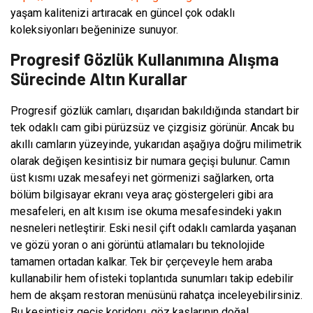
yaşam kalitenizi artıracak en güncel çok odaklı
koleksiyonları beğeninize sunuyor.
Progresif Gözlük Kullanımına Alışma
Sürecinde Altın Kurallar
Progresif gözlük camları, dışarıdan bakıldığında standart bir
tek odaklı cam gibi pürüzsüz ve çizgisiz görünür. Ancak bu
akıllı camların yüzeyinde, yukarıdan aşağıya doğru milimetrik
olarak değişen kesintisiz bir numara geçişi bulunur. Camın
üst kısmı uzak mesafeyi net görmenizi sağlarken, orta
bölüm bilgisayar ekranı veya araç göstergeleri gibi ara
mesafeleri, en alt kısım ise okuma mesafesindeki yakın
nesneleri netleştirir. Eski nesil çift odaklı camlarda yaşanan
ve gözü yoran o ani görüntü atlamaları bu teknolojide
tamamen ortadan kalkar. Tek bir çerçeveyle hem araba
kullanabilir hem ofisteki toplantıda sunumları takip edebilir
hem de akşam restoran menüsünü rahatça inceleyebilirsiniz.
Bu kesintisiz geçiş koridoru, göz kaslarının doğal