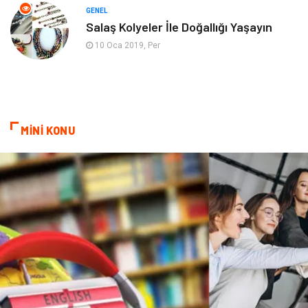
Mobilya
göz sağlığı
GENEL
Salaş Kolyeler İle Doğallığı Yaşayın
Astroloji
Sigorta
10 Oca 2019, Per
Cam
Mermer
Bebek Giyim
Veteriner
MİNİ KONU
oğlak burcu kadını
akne sorunu
Çadır
Yazı Tahtaları
Pet Malzemeleri