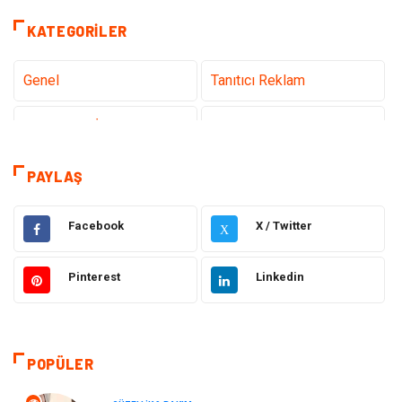
KATEGORILER
Genel
Tanıtıcı Reklam
Teknoloji & İnternet
Sağlık
Eğitim & Kariyer
Hizmet
PAYLAŞ
Gündem
Hukuk
Facebook
X / Twitter
X
Moda
Sağlıklı Yaşam
Pinterest
Linkedin
Güzellik & Bakım
Otomotiv
Bilgisayar & Yazılım
Tatil
POPÜLER
Makine
Dekorasyon